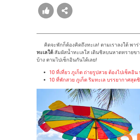
คิดจะพักก็ต้องคิดถึงทะเล! ตามเราลงใต้ พาร่
ทะเลใต้
สัมผัสน้ำทะเลใส เดินชิลบนหาดทรายขาว
บ้าง ตามไปเช็กอินกันได้เลย!
10 ที่เที่ยว ภูเก็ต ถ่ายรูปสวย ต้องไปเช็คอ
10 ที่พักสวย ภูเก็ต ริมทะเล บรรยากาศสุดช