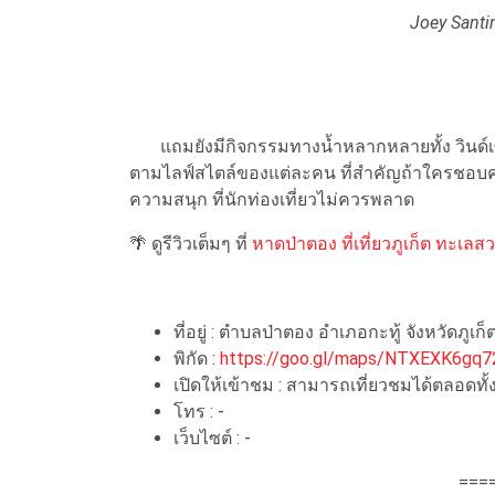
Joey Santi
แถมยังมีกิจกรรมทางน้ำหลากหลายทั้ง วินด์เซิร
ตามไลฟ์สไตล์ของแต่ละคน ที่สำคัญถ้าใครชอบความบั
ความสนุก ที่นักท่องเที่ยวไม่ควรพลาด
🌴 ดูรีวิวเต็มๆ ที่
หาดป่าตอง ที่เที่ยวภูเก็ต ทะเลส
ที่อยู่ : ตำบลป่าตอง อำเภอกะทู้ จังหวัดภูเก็
พิกัด :
https://goo.gl/maps/NTXEXK6gq
เปิดให้เข้าชม : สามารถเที่ยวชมได้ตลอดทั้
โทร : -
เว็บไซต์ : -
===