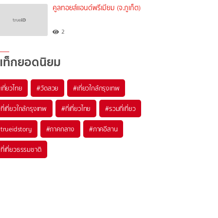
คูลทอยส์แอนด์พรีเมียม (จ.ภูเก็ต)
2
แท็กยอดนิยม
เที่ยวไทย
#วัดสวย
#เที่ยวใกล้กรุงเทพ
ที่เที่ยวใกล้กรุงเทพ
#ที่เที่ยวไทย
#รวมที่เที่ยว
trueidstory
#ภาคกลาง
#ภาคอีสาน
ที่เที่ยวธรรมชาติ