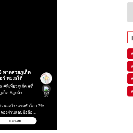
#
#
#
#