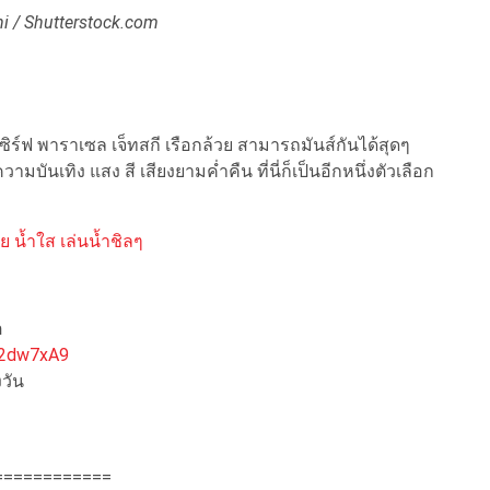
ni / Shutterstock.com
์ฟ พาราเซล เจ็ทสกี เรือกล้วย สามารถมันส์กันได้สุดๆ
นเทิง แสง สี เสียงยามค่ำคืน ที่นี่ก็เป็นอีกหนึ่งตัวเลือก
วย น้ำใส เล่นน้ำชิลๆ
ต
72dw7xA9
งวัน
============