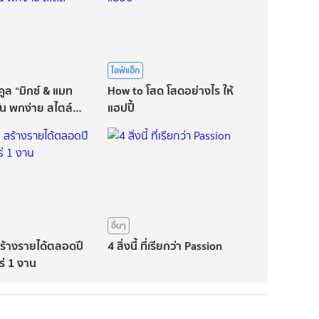
ไลฟ์แฮ็ก
คูล “มิกซ์ & แมท
How to โสด โสดอย่างไร ให้
ั่น พกง่าย สไตล์
แฮปปี้
อื่นๆ
สร้างรายได้ตลอดปี
4 สิ่งนี้ ที่เรียกว่า Passion
ไร่ 1 งาน