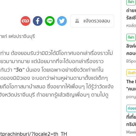
กีฬา
ถ่า
รัสเ
แจ้งตรวจสอบ
สุดท
หงส์
กีฬา
ลิงค
ทุกท่าน ต้องยอมรับว่ามิมิวได้มีโอกาศบอกเล่าเรื่องราวไม่
คอนต
ที่ยวมามากมาย แต่น้อยมากที่จะได้บอกเล่าเรื่องราว
BSpo
“วัด”
กกันว่า
นั่นเอง โดยเฉพาะอย่างยิ่งวัดเก่าแก่ใน
บันเท
เกิดของมิมิวเอง จะบอกว่าผ่านหูผ่านตามาตั้งแต่เด็กๆ
The 
เลยถือโอกาสมานำเสนอ ซึ่งอยากให้เพื่อนๆ ได้รู้ว่าวัดแจ้ง
"คนเ
หวัดปราจีนบุรี ถ้าอยากรู้แล้วเชิญเพื่อนๆ ตามไปดู
pony
ท่องเ
ที่เ
ทริปท
tprachinburi/?locale2=th_TH