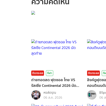
ความคิดเห็น
กรุณาเข้าสู่ร
ติดกระแส
กีฬา
ติดกระแส
กี
ถ่ายทอดสด ฟุตซอล ไทย VS
ลิงค์ดูฟุตซ
รัสเซีย Continental 2026 นัด
คอนติเนนตั
สุดท้าย
หงส์ดรุณ
BSpo
06 ส.ค. 2026
06 ส