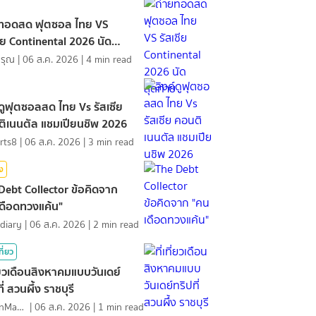
ยทอดสด ฟุตซอล ไทย VS
ซีย Continental 2026 นัด
้าย
ดรุณ
|
06 ส.ค. 2026
|
4
min read
์ดูฟุตซอลสด ไทย Vs รัสเซีย
ิเนนตัล แชมเปียนชิพ 2026
rts8
|
06 ส.ค. 2026
|
3
min read
ิง
Debt Collector ข้อคิดจาก
ดือดทวงแค้น"
diary
|
06 ส.ค. 2026
|
2
min read
ที่ยว
ที่ยวเดือนสิงหาคมแบบวันเดย์
ี่ สวนผึ้ง ราชบุรี
MawinMatravel
|
06 ส.ค. 2026
|
1
min read