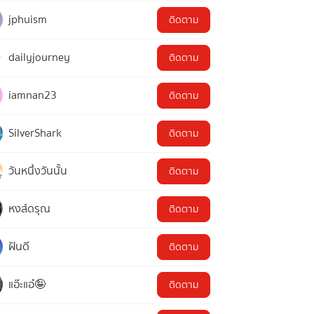
jphuism
ติดตาม
dailyjourney
ติดตาม
iamnan23
ติดตาม
SilverShark
ติดตาม
วันหนึ่งวันนั้น
ติดตาม
หงส์ดรุณ
ติดตาม
ฝันดี
ติดตาม
แอ๊ะแอ๋🤪
ติดตาม