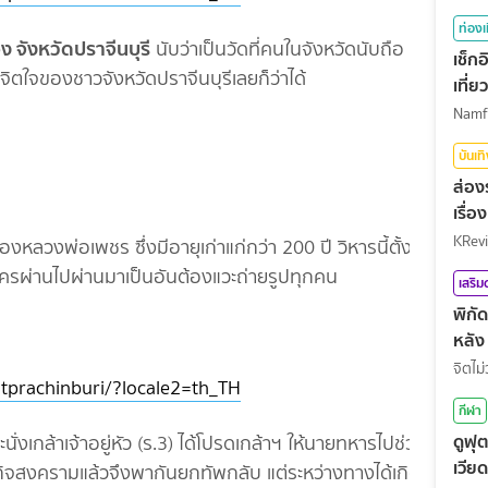
ท่องเ
อง จังหวัดปราจีนบุรี
นับว่าเป็นวัดที่คนในจังหวัดนับถือ
เช็ก
วมจิตใจของชาวจังหวัดปราจีนบุรีเลยก็ว่าได้
เที่
บันเท
ส่อง
เรื่
KRev
หลวงพ่อเพชร ซึ่งมีอายุเก่าแก่กว่า 200 ปี วิหารนี้ตั้งสูง
รผ่านไปผ่านมาเป็นอันต้องแวะถ่ายรูปทุกคน
เสริ
พิกั
หลัง
จิตไม่
tprachinburi/?locale2=th_TH
กีฬา
ดูฟุ
งเกล้าเจ้าอยู่หัว (ร.3) ได้โปรดเกล้าฯ ให้นายทหารไปช่วย
เวีย
จสงครามแล้วจึงพากันยกทัพกลับ แต่ระหว่างทางได้เกิดไฟ