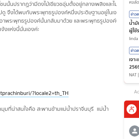
กีฬา
หงส์
โชนนั้นปรากฏว่ามีดงไม้เขียวชอุ่มตั้งอยู่กลางเพลิงและไม่ถูก
ไปดู จึงได้พบกับพระพุทธรูปองค์หนึ่งประดิษฐานอยู่ในเจดีย์
ข่าว
เอาพระพุทธรูปองค์นั้นกลับมาด้วย และพระพุทธรูปองค์นั้นก็
น้ำม
จ้งแห่งนี้นั่นเองค่ะ
ผู้ใช
linda
ข่าว
เจาะ
2569
NAT
Ad
tprachinburi/?locale2=th_TH
มที่น่าสนใจคือ สะพานข้ามแม่น้ำปราจีนบุรี แม่น้ำ