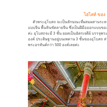
ไฮไลท์ ของ
ตัวพระอุโบสถ จะเป็นลักษณะที่ผสมผสานระหว่าง 
แบบจีน พื้นหินขัดลายจีน ซึ่งเป็นฝีมือออกแบบข
ค่ะ อุโบสถจะมี 3 ชั้น ยอดเป็นฉัตรเจดีย์ บรรจุพ
องค์ ประดิษฐานอยู่บนเพดาน 3 ชั้นของอุโบสถ ส่ว
พระอรหันต์กว่า 500 องค์เลยค่ะ