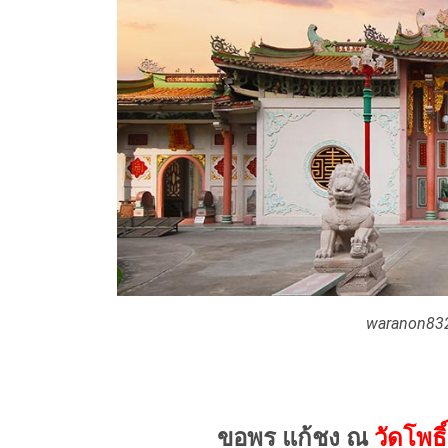
waranon832
ขอพร แก้ชง ณ
วัดโพธ