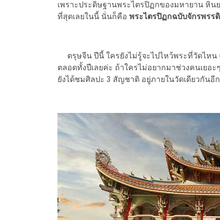
เพราะประดิษฐานพระไตรปิฏกของมหายาน หินยาน
ที่สุดเลยในนี้ นั่นก็คือ
พระไตรปิฏกฉบับจักรพรรดิเห
ตรุษจีน ปีนี้ ใครยังไม่รู้จะไปไหว้พระที่วัดไหน 
ตลอดทั้งปีเลยค่ะ ถ้าใครไม่อยากมาช่วงคนเยอะ
ยังได้ชมศิลปะ 3 สัญชาติ อยู่ภายในวัดเดียวกันอี