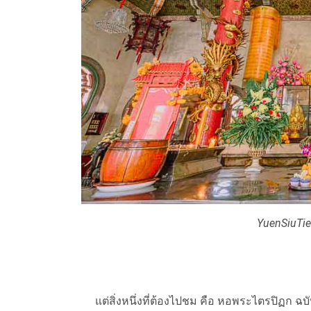
YuenSiuTie
แต่สิ่งหนึ่งที่ต้องไปชม คือ หอพระไตรปิฏก ฉ