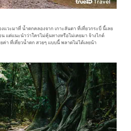
มาที่ น้ำตกคลองจาก เกาะลันตา ที่เที่ยวกระบี่ นี้เลย
นอน แต่แนะนำว่าใครไม่คุ้นทางหรือไม่เคยมา จ้างไกด์
่า ที่เที่ยวน้ำตก สวยๆ แบบนี้ พลาดไม่ได้เลยน้า