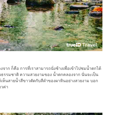
าก ก็คือ การที่เราสามารถนั่งช้างเพื่อเข้าไปชมน้ำตกได้
ชมวิวธรรมชาติ ความสวยงามของ น้ำตกคลองจาก นั่นจะเป็น
เห็นสายน้ำสีขาวตัดกับสีดำของผาหินอย่างสวยงาม บอก
ยวค่า