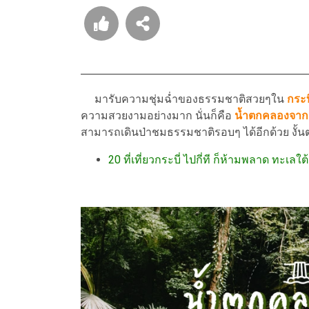
มารับความชุ่มฉ่ำของธรรมชาติสวยๆใน
กระบี
ความสวยงามอย่างมาก นั่นก็คือ
น้ำตกคลองจา
สามารถเดินป่าชมธรรมชาติรอบๆ ได้อีกด้วย งั้น
20 ที่เที่ยวกระบี่ ไปกี่ที ก็ห้ามพลาด ทะเลใต