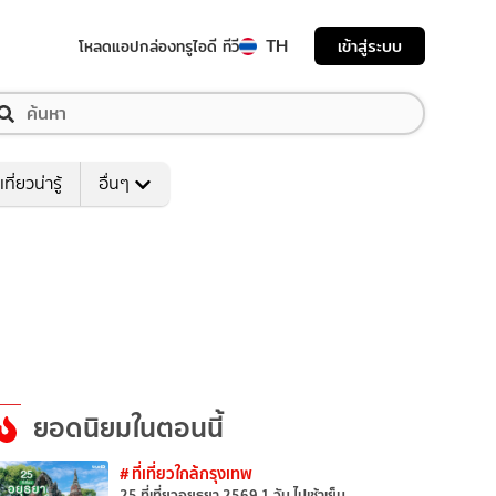
TH
เข้าสู่ระบบ
โหลดแอป
กล่องทรูไอดี ทีวี
เที่ยวน่ารู้
อื่นๆ
ยอดนิยมในตอนนี้
# ที่เที่ยวใกล้กรุงเทพ
25 ที่เที่ยวอยุธยา 2569 1 วัน ไปเช้าเย็น