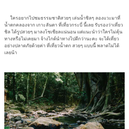
ใครอยากไปชมธรรมชาติสวยๆ เล่นน้ำชิลๆ ลองแวะมาที่
น้ำตกคลองจาก เกาะลันตา ที่เที่ยวกระบี่ นี้เลย รับรองว่าเที่ยว
ชิล ได้รูปสวยๆ มาลงโซเชียลแน่นอน แต่แนะนำว่าใครไม่คุ้น
ทางหรือไม่เคยมา จ้างไกด์นำทางไปดีกว่านะคะ จะได้เที่ยว
อย่างปลาดภัยด้วยค่า ที่เที่ยวน้ำตก สวยๆ แบบนี้ พลาดไม่ได้
เลยน้า