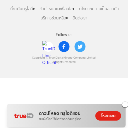
เกี่ยวกับทรูไอดี
ข้อกำหนดและเงื่อนไข
นโยบายความเป็นส่วนตัว
บริการช่วยเหลือ
ติดต่อเรา
Follow us
Copyright © True Digital Group Company Limited.
All rights reserved
ดาวน์โหลด ทรูไอดีแอป
โหลดเลย
สัมผัสโลกไร้ขีดจำกัดกับทรูไอดี