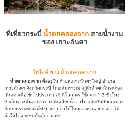
ที่เที่ยวกระบี่
น้ำตกคลองจาก
สายน้ำงาม
ของ เกาะลันตา
ไฮไลท์ ของ น้ำตกคลองจาก
น้ำตกคลองจาก
ตั้งอยู่ใน ตำบลเกาะลันตาใหญ่ อำเภอ
เกาะลันตา จังหวัดกระบี่ โดยเส้นทางเข้าสู่ตัวน้ำตกนั้นจะต้อง
เดินเท้าเพื่อเข้าไปประมาณ 3 กิโลเมตร ใช้เวลา 1-2 ชั่วโมง
ซึ่งเส้นทางนั้นจะเป็นทางเดินเลียบน้ำตกไป สลับกันกับเส้นทาง
ศึกษาธรรมชาติ มีทั้งป่าเขา ต้นไม้ใหญ่ต่างๆ และบางจุดก็มี
ถ้ำให้ได้แวะชมกันอีกด้วยค่ะ