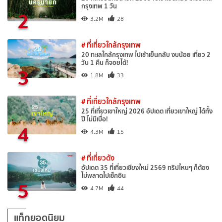
กรุงเทพ 1 วัน
2
3.2M
28
# ที่เที่ยวใกล้กรุงเทพ
20 ทะเลใกล้กรุงเทพ ไปเช้าเย็นกลับ งบน้อย เที่ยว 2
วัน 1 คืน ก็จอยได้!
3
1.8M
33
# ที่เที่ยวใกล้กรุงเทพ
25 ที่เที่ยวเขาใหญ่ 2026 อัปเดต เที่ยวเขาใหญ่ ได้ทั้ง
ปี ไม่มีเบื่อ!
4
4.3M
15
# ที่เที่ยวดัง
อัปเดต 35 ที่เที่ยวเชียงใหม่ 2569 ทริปไหนๆ ก็ต้อง
ไม่พลาดไปเช็กอิน
5
4.7M
44
แท็กยอดนิยม