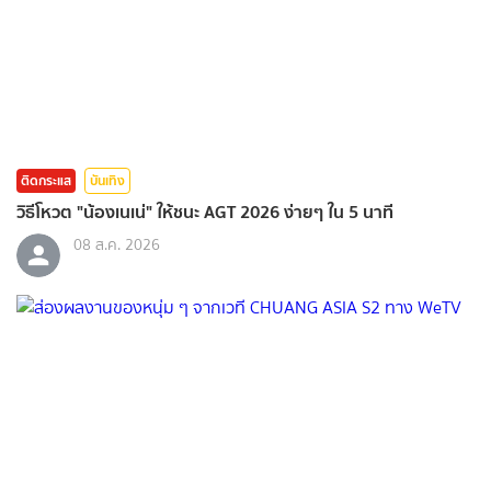
ติดกระแส
บันเทิง
วิธีโหวต "น้องเนเน่" ให้ชนะ AGT 2026 ง่ายๆ ใน 5 นาที
08 ส.ค. 2026