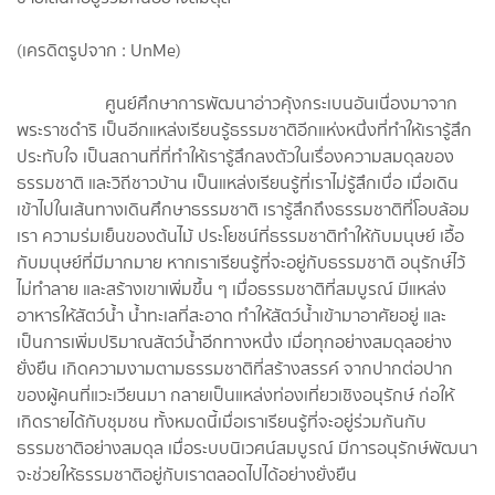
(เครดิตรูปจาก : UnMe)
ศูนย์ศึกษาการพัฒนาอ่าวคุ้งกระเบนอันเนื่องมาจาก
พระราชดำริ เป็นอีกแหล่งเรียนรู้ธรรมชาติอีกแห่งหนึ่งที่ทำให้เรารู้สึก
ประทับใจ เป็นสถานที่ที่ทำให้เรารู้สึกลงตัวในเรื่องความสมดุลของ
ธรรมชาติ และวิถีชาวบ้าน เป็นแหล่งเรียนรู้ที่เราไม่รู้สึกเบื่อ เมื่อเดิน
เข้าไปในเส้นทางเดินศึกษาธรรมชาติ เรารู้สึกถึงธรรมชาติที่โอบล้อม
เรา ความร่มเย็นของต้นไม้ ประโยชน์ที่ธรรมชาติทำให้กับมนุษย์ เอื้อ
กับมนุษย์ที่มีมากมาย หากเราเรียนรู้ที่จะอยู่กับธรรมชาติ อนุรักษ์ไว้
ไม่ทำลาย และสร้างเขาเพิ่มขึ้น ๆ เมื่อธรรมชาติที่สมบูรณ์ มีแหล่ง
อาหารให้สัตว์น้ำ น้ำทะเลที่สะอาด ทำให้สัตว์น้ำเข้ามาอาศัยอยู่ และ
เป็นการเพิ่มปริมาณสัตว์น้ำอีกทางหนึ่ง เมื่อทุกอย่างสมดุลอย่าง
ยั่งยืน เกิดความงามตามธรรมชาติที่สร้างสรรค์ จากปากต่อปาก
ของผู้คนที่แวะเวียนมา กลายเป็นแหล่งท่องเที่ยวเชิงอนุรักษ์ ก่อให้
เกิดรายได้กับชุมชน ทั้งหมดนี้เมื่อเราเรียนรู้ที่จะอยู่ร่วมกันกับ
ธรรมชาติอย่างสมดุล เมื่อระบบนิเวศน์สมบูรณ์ มีการอนุรักษ์พัฒนา
จะช่วยให้ธรรมชาติอยู่กับเราตลอดไปได้อย่างยั่งยืน