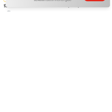
สัมผัสโลกไร้ขีดจำกัดกับทรูไอดี
รีวิวซีรีส์ไทย รักษ์ To Love and Cherish (2569)
nowadays girl☀︎︎
08 ส.ค. 2026
ดารา
รู้จัก 6 นักแสดง วสันต์รักผลิบาน Blooms for Her (2026)
nowadays girl☀︎︎
08 ส.ค. 2026