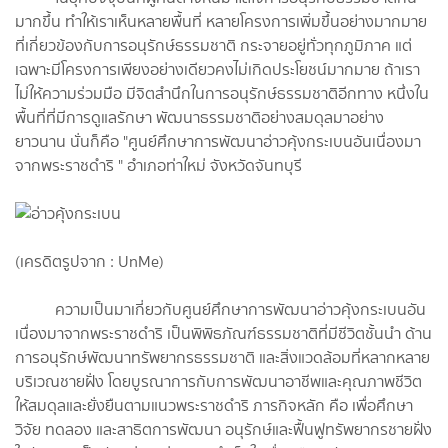
มากขึ้น ทำให้เราเห็นหลายพื้นที่ หลายโครงการเพิ่มขึ้นอย่างมากมาย
ที่เกี่ยวข้องกับการอนุรักษ์ธรรมชาติ กระจายอยู่ทั่วทุกภูมิภาค แต่
เฉพาะมีโครงการเพียงอย่างเดียวคงไม่เกิดประโยชน์มากมาย ถ้าเรา
ไม่ให้ความร่วมมือ มีจิตสำนึกในการอนุรักษ์ธรรมชาติอีกทาง หนึ่งใน
พื้นที่ที่มีการดูแลรักษา พัฒนาธรรมชาติอย่างสมดุลมาอย่าง
ยาวนาน นั่นก็คือ "ศูนย์ศึกษาการพัฒนาอ่าวคุ้งกระเบนอันเนื่องมา
จากพระราชดำริ " อำเภอท่าใหม่ จังหวัดจันทบุรี
(เครดิตรูปจาก : UnMe)
ความเป็นมาเกี่ยวกับศูนย์ศึกษาการพัฒนาอ่าวคุ้งกระเบนอัน
เนื่องมาจากพระราชดำริ เป็นพิพิธภัณฑ์ธรรมชาติที่มีชีวิตชั้นนํา ด้าน
การอนุรักษ์พัฒนาทรัพยากรธรรมชาติ และสิ่งแวดล้อมที่หลากหลาย
บริเวณชายฝั่ง โดยบูรณาการกับการพัฒนาอาชีพและคุณภาพชีวิต
ให้สมดุลและยั่งยืนตามแนวพระราชดําริ ภารกิจหลัก คือ เพื่อศึกษา
วิจัย ทดลอง และสาธิตการพัฒนา อนุรักษ์และฟื้นฟูทรัพยากรชายฝั่ง