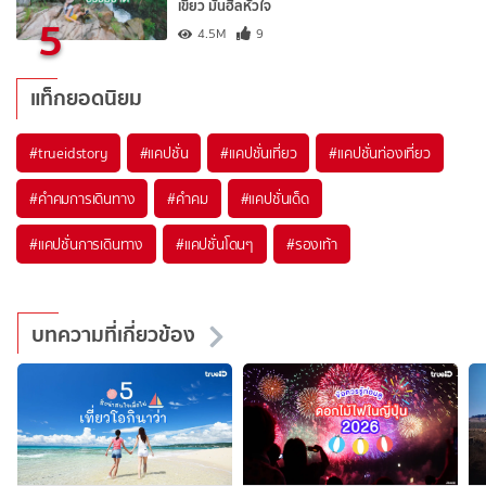
เขียว มันฮีลหัวใจ
5
4.5M
9
แท็กยอดนิยม
#trueidstory
#แคปชั่น
#แคปชั่นเที่ยว
#แคปชั่นท่องเที่ยว
#คำคมการเดินทาง
#คำคม
#แคปชั่นเด็ด
#แคปชั่นการเดินทาง
#แคปชั่นโดนๆ
#รองเท้า
บทความที่เกี่ยวข้อง