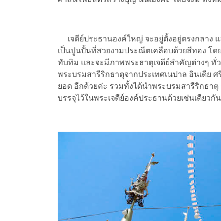
เจดีย์ประธานองค์ใหญ่ จะอยู่ตั้งอยู่ตรงกลาง และ
เป็นปูนปั้นที่สวยงามประณีตเคลือบด้วยสีทอง โ
ทับทิม และจะมีภาพพระธาตุเจดีย์สำคัญต่างๆ ทั่
พระบรมสารีริกธาตุจากประเทศเนปาล อินเดีย ศร
ยอด อีกด้วยค่ะ รวมทั้งได้นำพระบรมสารีริกธาต
บรรจุไว้ในพระเจดีย์องค์ประธานด้วยเช่นเดียวกัน