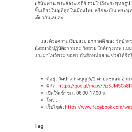
ปรินิพพาน พระสัจจะเจดีย์ รวมไปถึงพระพุทธรูป ไ
ชิ้นเดียวใหญ่ที่สุดในเมืองไทย หรือจะเป็น พระพุ
เดียวกันเลยค่ะ
และด้วยความเงียบสงบ อากาศดี ของ วัดป่าสว่างบ
นั่งสมาธิปฏิบัติธรรมค่ะ วัดสวย ใกล้กรุงเทพ แ
แวะมาไหว้พระ ขอพร กันสักหน่อย จะช่วยให้จิตใ
ที่อยู่ : วัดป่าสว่างบุญ 6/2 ตำบลชะอม อำเ
พิกัด :
https://goo.gl/maps/7jz3JMSCs8
เปิดให้เข้าชม : 08.00-17.00 น.
โทร : -
เว็บไซต์ :
https://www.facebook.com/wa
Tag