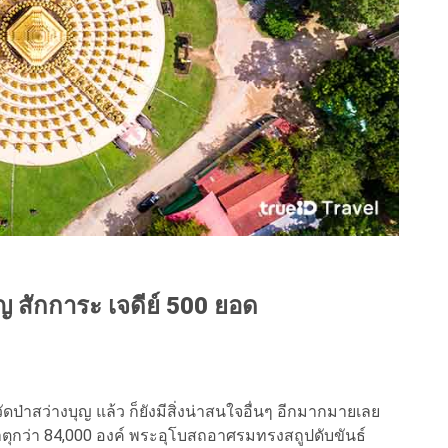
บุญ สักการะ เจดีย์ 500 ยอด
่าสว่างบุญ แล้ว ก็ยังมีสิ่งน่าสนใจอื่นๆ อีกมากมายเลย
ธาตุกว่า 84,000 องค์ พระอุโบสถอาศรมทรงสถูปดับขันธ์