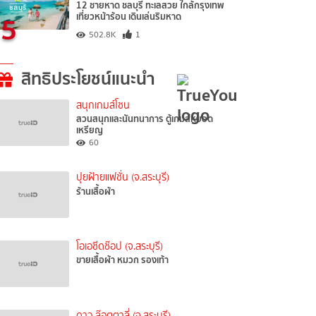
12 ชายหาด ชลบุรี ทะเลสวย ใกล้กรุงเทพ
5
เที่ยวหน้าร้อน เดินเล่นริมหาด
502.8K
1
สิทธิประโยชน์แนะนำ
สนุกเกมส์โซน
สวนสนุกและนันทนาการ ตู้เกมส์หยอด
เหรียญ
60
ปุยฝ้ายแฟชั่น (จ.สระบุรี)
ร้านเสื้อผ้า
โอเอซีดช๊อป (จ.สระบุรี)
ขายเสื้อผ้า หมวก รองเท้า
ดาว ล๊อตตาลี่ (จ.สระบุรี)