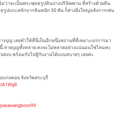
ม่ว่าจะเป็นพระพุทธรูปหินปางปรินิพพาน ที่สร้างด้วยหิน
ทธรูปแกะสลักจากหินหนัก 30 ตัน ก็ต่างยิ่งใหญ่อลังการเช่น
ุญ เลยทำให้ที่นี่เป็นอีกหนึ่งสถานที่ที่เหมาะแก่การมา
บบนี้ สายบุญทั้งหลาย คงจะไม่พลาดอย่างแน่นอนใช่ไหมคะ
จสงบ พร้อมกับไปสู้กับงานได้แบบสบายๆ เลยค่ะ
ภอแก่งคอย จังหวัดสระบุรี
FbA1Wg8
tpasawangboon99