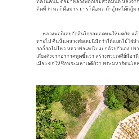
ที่ดีในคืนนี้ ต่อมาหลวงพ่อก็เริ่มสวดมนต์ หลังจา
คิดที่ว่า มดก็คือมาร มารก็คือมด ถ้าสู้มดได้ก็สู
หลวงพ่อก็เลยตัดสินใจยอมอดทนให้มดกัด แล้วน
หายไป คืนนั้นหลวงพ่อเลยนิมิตว่าได้แบกไม้ไผ่ลำ
ยกก็ยกไม่ไหว หลวงพ่อเลยไปแบกด้วยตัวเอง ปราก
เสียงดังจากอากาศพูดขึ้นว่า สร้างพระเจดีย์มีอ
เมือง ขอให้ชื่อพระมหาเจดีย์ว่า พระมหารัตนโลห