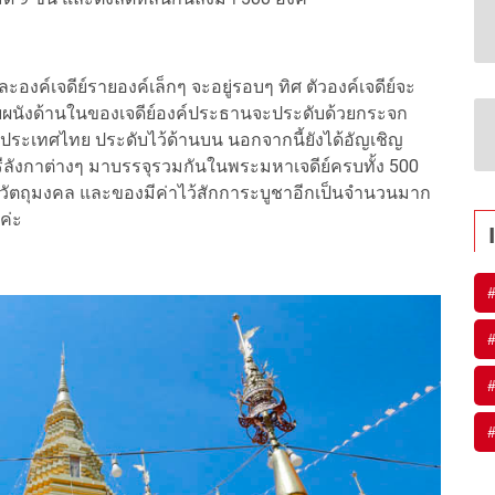
องค์เจดีย์รายองค์เล็กๆ จะอยู่รอบๆ ทิศ ตัวองค์เจดีย์จะ
ดยผนังด้านในของเจดีย์องค์ประธานจะประดับด้วยกระจก
วประเทศไทย ประดับไว้ด้านบน นอกจากนี้ยังได้อัญเชิญ
ีลังกาต่างๆ มาบรรจุรวมกันในพระมหาเจดีย์ครบทั้ง 500
ุ วัตถุมงคล และของมีค่าไว้สักการะบูชาอีกเป็นจำนวนมาก
ค่ะ
#
#
#
#