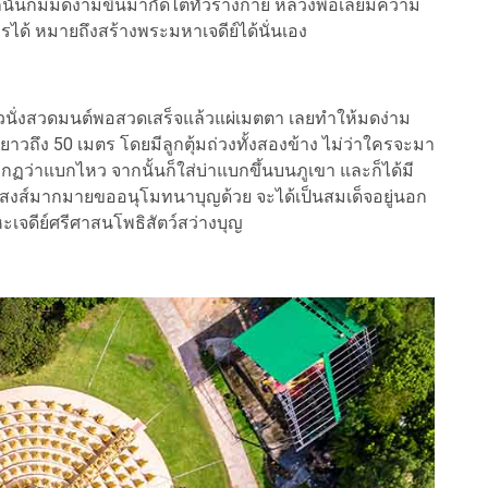
กนั้นก็มีมดง่ามขึ้นมากัดไต่ทั่วร่างกาย หลวงพ่อเลยมีความ
้มารได้ หมายถึงสร้างพระมหาเจดีย์ได้นั่นเอง
ั่งสวดมนต์พอสวดเสร็จแล้วแผ่เมตตา เลยทำให้มดง่าม
ยาวถึง 50 เมตร โดยมีลูกตุ้มถ่วงทั้งสองข้าง ไม่ว่าใครจะมา
ฏว่าแบกไหว จากนั้นก็ใส่บ่าแบกขึ้นบนภูเขา และก็ได้มี
านิสงส์มากมายขออนุโมทนาบุญด้วย จะได้เป็นสมเด็จอยู่นอก
ะเจดีย์ศรีศาสนโพธิสัตว์สว่างบุญ