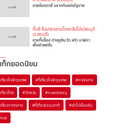
ขายล๊อตตาลี่ ฉลากกินแบ่งรัฐบาล
กิ๊บซี่ ช็อป@ตลาดโรงเกลือโบ๋เบ๋สระบุรี
(จ.สระบุรี)
ขายกิ๊บช็อป ต่างหูเงิน จิว แก้ว นาฬิกา
เสื้อผ้าแฟชั่น
แท็กยอดนิยม
เที่ยวใกล้กรุงเทพ
#ที่เที่ยวใกล้กรุงเทพ
#ภาคกลาง
เที่ยวไทย
#วัดสวย
#trueidstory
เที่ยวภาคกลาง
#ที่เที่ยวธรรมชาติ
#เช้าไปเย็นกลับ
ทะเล