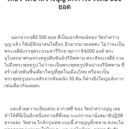
ยอด
นอกจากเจดีย์ 500 ยอด ที่เป็นเอกลักษณ์ของ วัดป่าสว่าง
บุญ แล้ว ก็ยังมีสิ่งน่าสนใจอื่นๆ อีกมากมายเลยค่ะ ไม่ว่าจะเป็น
พระเจดีย์บรรจุพระบรมสารีริกธาตุกว่า 84,000 องค์ พระ
อุโบสถอาศรมทรงสถูปดับขันธ์ปรินิพพาน พระสัจจะเจดีย์ รวม
ไปถึงพระพุทธรูป ไม่ว่าจะเป็นพระพุทธรูปหินปางปรินิพพาน ที่
สร้างด้วยหินชิ้นเดียวใหญ่ที่สุดในเมืองไทย หรือจะเป็น
พระพุทธรูปแกะสลักจากหินหนัก 30 ตัน ก็ต่างยิ่งใหญ่อลังการ
เช่นเดียวกันเลยค่ะ
และด้วยความเงียบสงบ อากาศดี ของ วัดป่าสว่างบุญ เลย
ทำให้ที่นี่เป็นอีกหนึ่งสถานที่ที่เหมาะแก่การมานั่งสมาธิปฏิบัติ
ธรรมค่ะ วัดสวย ใกล้กรุงเทพ แบบนี้ สายบุญทั้งหลาย คงจะไม่