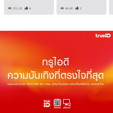
251.2K
6
46.4K
1