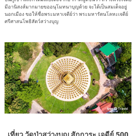
มีอานิสงส์มากมายขออนุโมทนาบุญด้วย จะได้เป็นสมเด็จอยู่
นอกเมือง ขอให้ชื่อพระมหาเจดีย์ว่า พระมหารัตนโลหะเจดีย์
ศรีศาสนโพธิสัตว์สว่างบุญ
เที่ยว วัดป่าสว่างบุญ สักการะ เจดีย์ 500