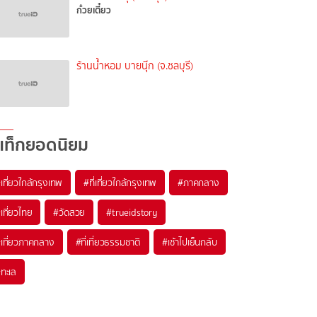
ก๋วยเตี๋ยว
ร้านน้ำหอม บายนุ๊ก (จ.ชลบุรี)
แท็กยอดนิยม
เที่ยวใกล้กรุงเทพ
#ที่เที่ยวใกล้กรุงเทพ
#ภาคกลาง
เที่ยวไทย
#วัดสวย
#trueidstory
เที่ยวภาคกลาง
#ที่เที่ยวธรรมชาติ
#เช้าไปเย็นกลับ
ทะเล