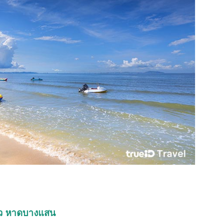
ี่ยว หาดบางแสน