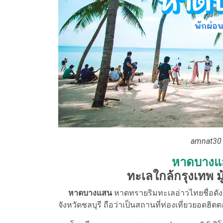
amnat30 
หาดบางแ
ทะเลใกล้กรุงเทพ มู
หาดบางแสน
หาดทรายริมทะเลอ่าวไทยชื่อดังใก
จังหวัดชลบุรี ถือว่าเป็นสถานที่ท่องเที่ยวยอดฮิ