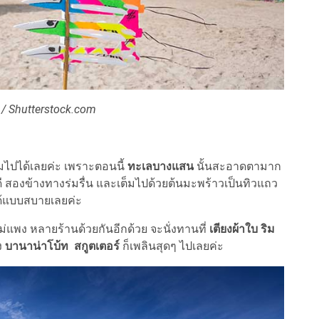
/ Shutterstock.com
ไปได้เลยค่ะ เพราะตอนนี้
ทะเลบางแสน
นั้นสะอาดตามาก
ดี สองข้างทางร่มรื่น และเต็มไปด้วยต้นมะพร้าวเป็นทิวแถว
ด้แบบสบายเลยค่ะ
่แพง หลายร้านด้วยกันอีกด้วย จะนั่งทานที่
เตียงผ้าใบ ริม
ง
บานาน่าโบ้ท สกูตเตอร์
ก็เพลินสุดๆ ไปเลยค่ะ