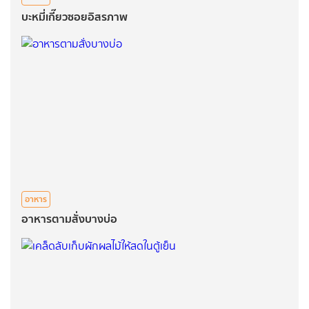
บะหมี่เกี๊ยวซอยอิสรภาพ
อาหาร
อาหารตามสั่งบางบ่อ