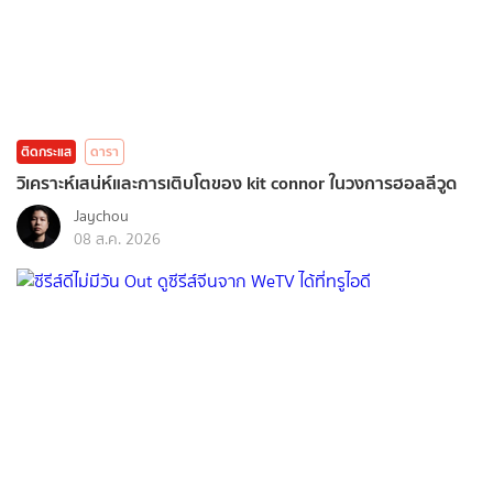
ติดกระแส
ดารา
วิเคราะห์เสน่ห์และการเติบโตของ kit connor ในวงการฮอลลีวูด
Jaychou
08 ส.ค. 2026