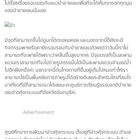
ไปเรื่อยเรื่อยรอบรอบกับแนวป่าชายเลนเพื่อที่จะได้เห็นทุกซอกทุกมุม
ของป่าชายเลนนั่นเอง
มีจุดที่สามารถขึ้นไปดูนกได้ตรงหอคอย และนอกจากนี้ก็ยังจะมี
กิจกรรมพายเรือคายัครอบรอบกับป่าชายเลนด้วยแต่ว่าวันนี้เราไม่
สามารถที่จะพายได้เพราะว่าคลื่นขึ้นสูงมากค่ะ มีจุดตรงที่เป็นสะพาน
แขวนเราสามารถที่จะไปถ่ายรูปตรงนั้นได้เป็นสะพานแขวนข้ามแม่น้ำ
ไปอีกฝั่งหนึ่งค่ะ นอกจากนี้ต้นโกงกางที่ขึ้นอยู่เต็มไปหมดทำให้เรา
สามารถใช้เป็นพื้นหลังการถ่ายรูปได้อย่างดีเลยค่ะสำหรับใครที่สนใจ
มาเที่ยวที่นี่ก็สามารถมาได้เลยนะคะศูนย์การเรียนรู้ธรรมชาติป่าชาย
เลนอ่าวคุ้งกระเบนที่จังหวัดจันทบุรีค่ะ
Advertisement
ศูนย์ศึกษาการพัฒนาอ่าวคุ้งกระเบน ตั้งอยู่ที่อ่าวคุ้งกระเบน ตำบล