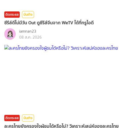
ติดกระแส
บันเทิง
ซีรีส์ดีไม่มีวัน Out ดูซีรีส์จีนจาก WeTV ได้ที่ทรูไอดี
iamnan23
08 ส.ค. 2026
ติดกระแส
บันเทิง
ละครไทยยังครองใจผู้ชมได้หรือไม่? วิเคราะห์เสน่ห์ของละครไทย