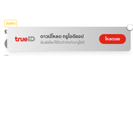
บันเทิง
รีวิวซีรีส์บอยเลิฟ จุดจีบสายมู Unlucky Bae (2569)
ดาวน์โหลด ทรูไอดีแอป
โหลดเลย
080*******
สัมผัสโลกไร้ขีดจำกัดกับทรูไอดี
08 ส.ค. 2026
บันเทิง