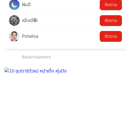
ฝันดี
ติดตาม
แอ๊ะแอ๋🤪
ติดตาม
Pchalisa
ติดตาม
Advertisement