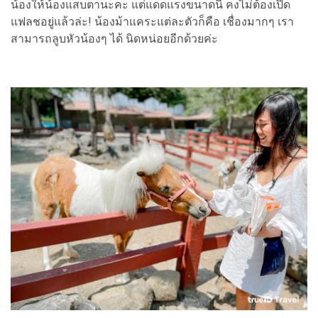
น้องให้น้องแสบตานะคะ แต่แดดแรงขนาดนี้ คงไม่ต้องเปิด
แฟลชอยู่แล้วล่ะ! น้องม้าแคระแต่ละตัวก็คือ เชื่องมากๆ เรา
สามารถลูบหัวน้องๆ ได้ นิดหน่อยอีกด้วยค่ะ