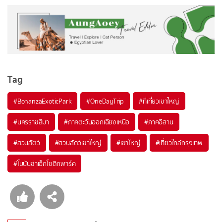
Tag
#BonanzaExoticPark
#OneDayTrip
#ที่เที่ยวเขาใหญ่
#นครราชสีมา
#ภาคตะวันออกเฉียงเหนือ
#ภาคอีสาน
#สวนสัตว์
#สวนสัตว์เขาใหญ่
#เขาใหญ่
#เที่ยวใกล้กรุงเทพ
#โบนันซ่าเอ็กโซติกพาร์ค