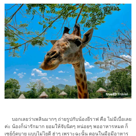
บอกเลยว่าเพลินมากๆ ถ่ายรูปกับน้องยีราฟ คือ ไม่มีเบื่อเลย
ค่ะ น้องก็น่ารักมาก ยอมให้จับนิดๆ หน่อยๆ พออาหารหมด ก็
เซย์กู้ดบาย แบบไม่ไยดี ฮ่าๆ เพราะฉะนั้น ตอนในมือมีอาหาร