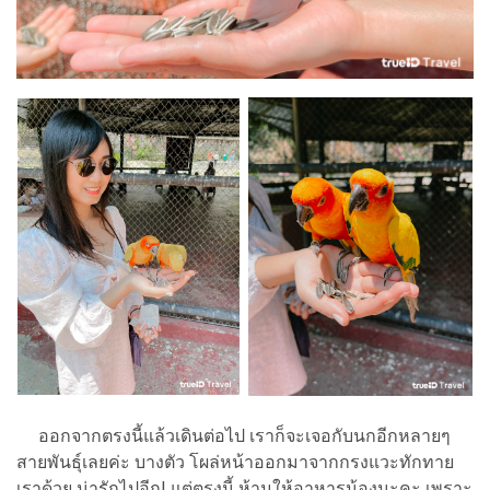
ออกจากตรงนี้แล้วเดินต่อไป เราก็จะเจอกับนกอีกหลายๆ
สายพันธุ์เลยค่ะ บางตัว โผล่หน้าออกมาจากกรงแวะทักทาย
เราด้วย น่ารักไปอีก! แต่ตรงนี้ ห้ามให้อาหารน้องนะคะ เพราะ