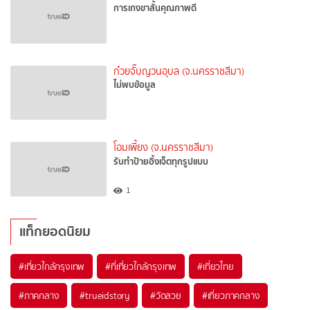
การเกงขาสั้นคุณภาพดี
ก๋วยจั๊บญวนอุบล (จ.นครราชสีมา)
ไม่พบข้อมูล
โอมเพี้ยง (จ.นครราชสีมา)
รับทำป้ายอิ้งเจ็ตทุกรูปแบบ
1
แท็กยอดนิยม
#เที่ยวใกล้กรุงเทพ
#ที่เที่ยวใกล้กรุงเทพ
#เที่ยวไทย
#ภาคกลาง
#trueidstory
#วัดสวย
#เที่ยวภาคกลาง