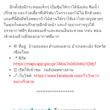
อีกทั้งยังมีกระท่อมเล็กๆ เป็นซุ้มให้เราได้นั่งเล่น ชิมน้ำ
เก๊กฮวย และก๋วยเตี๋ยวที่เสิร์ฟมาในกระบอกไม้ไผ่ อีกด้วยค่ะ
แถมที่นี่ยังมีพร็อพตะกร้าไม้สานให้เราได้เอาไปถ่ายรูปสวยๆ
ในทุ่งเก็บดอกเก๊กฮวยอีกด้วยน้า และถ้าอยากถ่ายรูปได้
บรรยากาศดีๆ ต้องตอนเช้าและตอนเย็นจะสวยมากค่ะ ตอน
เช้าค่อนข้างมีหมอกอากาศดีมาก
🌸
ที่อยู่ : บ้านอมลอง ตำบลแม่สาบ อำเภอสะเมิง จังหวัด
เชียงใหม่
📍
พิกัด :
https://maps.app.goo.gl/7A6w7oD6DnKq1QWj7
⏰
เปิดให้เข้าชม : รออัปเดตทางสวน
🔗
เว็บไซต์ :
https://www.facebook.com/ไร่วังธาร-
ดอกเก๊กฮวย
=================