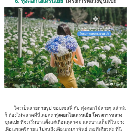
6. ทุ่งดอกไฮเดรนเยีย
โครงการหลวงขุนแปะ
ใครเป็นสายถ่ายรูป ชอบเซลฟี่ กับ ทุ่งดอกไม้สวยๆ แล้วล่ะ
ก็ ต้องไม่พลาดที่นี่เลยค่ะ
ทุ่งดอกไฮเดรนเยีย โครงการหลวง
ขุนแปะ
ที่จะเริ่มบานตั้งแต่เดือนตุลาคม และบานเต็มที่ในช่วง
เดือนพฤศจิกายน ไปจนถึงเดือนกุมภาพันธ์ เลยทีเดียวค่ะ ที่นี่