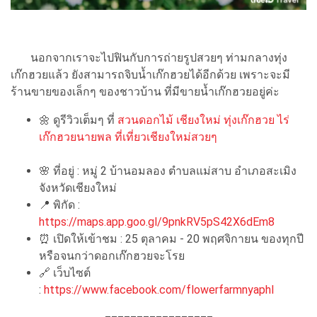
นอกจากเราจะไปฟินกับการถ่ายรูปสวยๆ ท่ามกลางทุ่ง
เก๊กฮวยแล้ว ยังสามารถจิบน้ำเก๊กฮวยได้อีกด้วย เพราะจะมี
ร้านขายของเล็กๆ ของชาวบ้าน ที่มีขายน้ำเก๊กฮวยอยู่ค่ะ
🌼 ดูรีวิวเต็มๆ ที่
สวนดอกไม้ เชียงใหม่ ทุ่งเก๊กฮวย ไร่
เก๊กฮวยนายพล ที่เที่ยวเชียงใหม่สวยๆ
🌸
ที่อยู่ : หมู่ 2 บ้านอมลอง ตำบลแม่สาบ อำเภอสะเมิง
จังหวัดเชียงใหม่
📍
พิกัด :
https://maps.app.goo.gl/9pnkRV5pS42X6dEm8
⏰
เปิดให้เข้าชม : 25 ตุลาคม - 20 พฤศจิกายน ของทุกปี
หรือจนกว่าดอกเก๊กฮวยจะโรย
🔗
เว็บไซต์
:
https://www.facebook.com/flowerfarmnyaphl