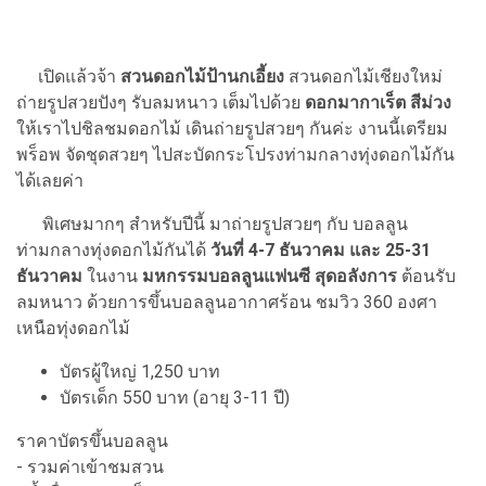
เปิดแล้วจ้า
สวนดอกไม้ป้านกเอี้ยง
สวนดอกไม้เชียงใหม่
ถ่ายรูปสวยปังๆ รับลมหนาว เต็มไปด้วย
ดอกมากาเร็ต สีม่วง
ให้เราไปชิลชมดอกไม้ เดินถ่ายรูปสวยๆ กันค่ะ งานนี้เตรียม
พร็อพ จัดชุดสวยๆ ไปสะบัดกระโปรงท่ามกลางทุ่งดอกไม้กัน
ได้เลยค่า
พิเศษมากๆ สำหรับปีนี้ มาถ่ายรูปสวยๆ กับ บอลลูน
ท่ามกลางทุ่งดอกไม้กันได้
วันที่ 4-7 ธันวาคม และ 25-31
ธันวาคม
ในงาน
มหกรรมบอลลูนแฟนซี สุดอลังการ
ต้อนรับ
ลมหนาว ด้วยการขึ้นบอลลูนอากาศร้อน ชมวิว 360 องศา
เหนือทุ่งดอกไม้
บัตรผู้ใหญ่ 1,250 บาท
บัตรเด็ก 550 บาท (อายุ 3-11 ปี)
ราคาบัตรขึ้นบอลลูน
- รวมค่าเข้าชมสวน