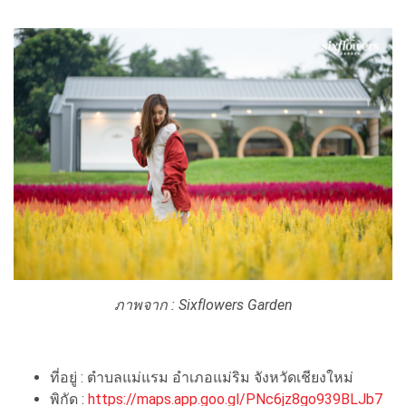
ภาพจาก : Sixflowers Garden
ที่อยู่ : ตำบลแม่แรม อำเภอแม่ริม จังหวัดเชียงใหม่
พิกัด :
https://maps.app.goo.gl/PNc6jz8go939BLJb7