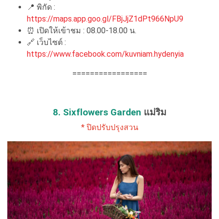
📍
พิกัด :
https://maps.app.goo.gl/FBjJjZ1dPt966NpU9
⏰
เปิดให้เข้าชม : 08.00-18.00 น.
🔗
เว็บไซต์ :
https://www.facebook.com/kuvniam.hydenyia
=================
8. Sixflowers Garden
แม่ริม
* ปิดปรับปรุงสวน