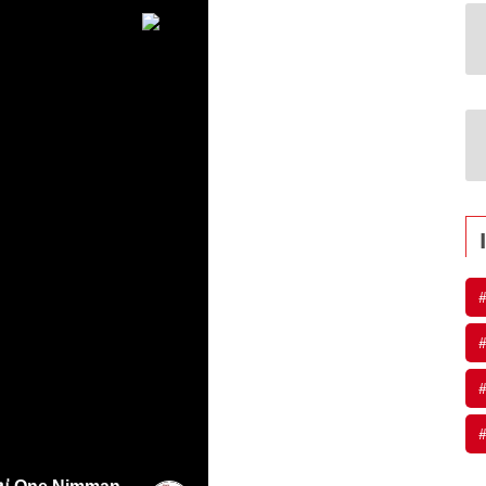
#
#
#
#