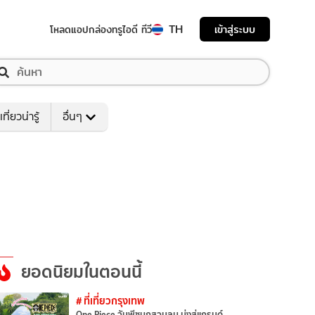
TH
เข้าสู่ระบบ
โหลดแอป
กล่องทรูไอดี ทีวี
เที่ยวน่ารู้
อื่นๆ
ยอดนิยมในตอนนี้
# ที่เที่ยวกรุงเทพ
One Piece วันพีซบุกสวนลุม มุ่งสู่แกรนด์