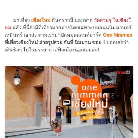
มาเที่ยว
เชียงใหม่
กันคราวนี้ นอกจาก
วัดสวยๆ ในเชียงใ
หม่
แล้ว ที่นี่ยังมีที่เที่ยวมากมายโดยเฉพาะบนถนนนิมมานทร์
เหมินทร์ เอาล่ะ ตามเรามาปักหมุดแลนด์มาร์ค
One Nimman
ที่เที่ยวเชียงใหม่ ถ่ายรูปสวย กันที่ นิมมาน ซอย 1
บอกเลยว่า
เดินชิลๆ ไปในบรรยากาศฟีลเมืองนอกเลยค่ะ!