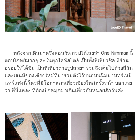
หลังจากเดินมาครึ่งค่อนวัน สรุปได้เลยว่า One Nimman นี้
ตอบโจทย์มากๆ ค่ะในทุกไลฟ์สไตล์ เป็นทั้งที่เที่ยวชิล มีร้าน
อร่อยให้ได้ชิม เป็นที่เที่ยวถ่ายรูปสวยๆ รวมถึงเต็มไปด้วยสีสัน
และเสน่ห์ของเชียงใหม่ที่มารวมตัวไว้บนถนนนิมมานทร์เหมิ
นทร์แห่งนี้ ใครที่มีโอกาสมาเที่ยวเชียงใหม่ครั้งหน้า บอกเลย
ว่า ที่นี่แหละ ที่ต้องปักหมุดมาเดินเที่ยวกันหน่อยสักวันค่ะ