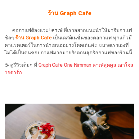
ร้าน Graph Cafe
คอกาแฟต้องแวะ!
คาเฟ่
ที่เราอยากแนะนำให้มาจิบกาแฟ
ชิลๆ
ร้าน Graph Cafe
เป็นเดสติเนชั่นของคอกาแฟ ทุกแก้วมี
คาแรคเตอร์ในการนำเสนออย่างโดดเด่นค่ะ ขนาดเราเองที่
ไม่ได้เป็นคนชอบกาแฟมากมายยังตกหลุดรักกาแฟของร้านนี้
☕️ ดูรีวิวเต็มๆ ที่
Graph Cafe One Nimman คาเฟ่สุดคูล เอาใจส
ายดาร์ก