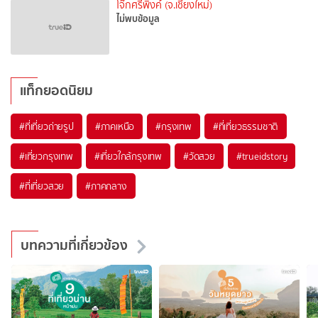
โจ๊กศรีพิงค์ (จ.เชียงใหม่)
ไม่พบข้อมูล
แท็กยอดนิยม
#ที่เที่ยวถ่ายรูป
#ภาคเหนือ
#กรุงเทพ
#ที่เที่ยวธรรมชาติ
#เที่ยวกรุงเทพ
#เที่ยวใกล้กรุงเทพ
#วัดสวย
#trueidstory
#ที่เที่ยวสวย
#ภาคกลาง
บทความที่เกี่ยวข้อง