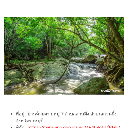
ที่อยู่ : บ้านห้วยผาก หมู่ 7 ตำบลสวนผึ้ง อำเภอสวนผึ้ง
จังหวัดราชบุรี
พิกัด :
https://maps.app.goo.gl/wryMF4LRetTfBMij7