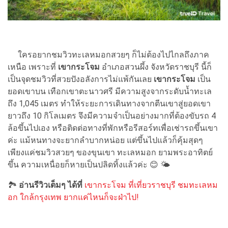
ใครอยากชมวิวทะเลหมอกสวยๆ ก็ไม่ต้องไปไกลถึงภาค
เหนือ เพราะที่
เขากระโจม
อำเภอสวนผึ้ง จังหวัดราชบุรี นี้ก็
เป็นจุดชมวิวที่สวยปังอลังการไม่แพ้กันเลย
เขากระโจม
เป็น
ยอดเขาบน เทือกเขาตะนาวศรี มีความสูงจากระดับน้ำทะเล
ถึง 1,045 เมตร ทำให้ระยะการเดินทางจากตีนเขาสู่ยอดเขา
ยาวถึง 10 กิโลเมตร จึงมีความจำเป็นอย่างมากที่ต้องขับรถ 4
ล้อขึ้นไปเอง หรือติดต่อทางที่พักหรือรีสอร์ทเพื่อเช่ารถขึ้นเขา
ค่ะ แม้หนทางจะยากลำบากหน่อย แต่ขึ้นไปแล้วก็คุ้มสุดๆ
เพียงแค่ชมวิวสวยๆ ของขุนเขา ทะเลหมอก ยามพระอาทิตย์
ขึ้น ความเหนื่อยก็หายเป็นปลิดทิ้งแล้วค่ะ 😊 🌤
🏞
อ่านรีวิวเต็มๆ ได้ที่
เขากระโจม ที่เที่ยวราชบุรี ชมทะเลหม
อก ใกล้กรุงเทพ ยากแค่ไหนก็จะฝ่าไป!