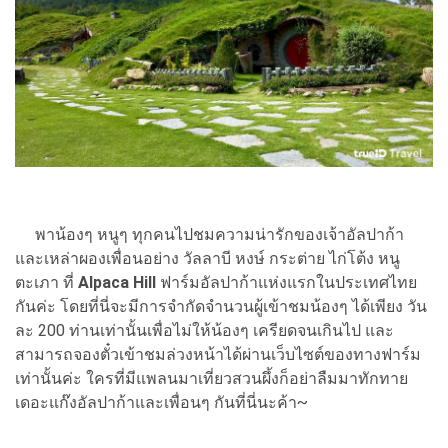
พาน้องๆ หนูๆ ทุกคนไปชมความน่ารักของเจ้าอัลปาก้า
และเหล่าผองเพื่อนอย่าง
วัลลาบี หงษ์ กระต่าย ไก่โต้ง หนู
ตะเภา ที่
Alpaca Hill
ฟาร์มอัลปาก้าแห่งแรกในประเทศไทย
กันค่ะ โดยที่นี่จะมีการจำกัดจำนวนผู้เข้าชมน้องๆ ได้เพียง วัน
ละ 200 ท่านเท่านั้นเพื่อไม่ให้น้องๆ เครียดจนเกินไป และ
สามารถจองตั๋วเข้าชมล่วงหน้าได้ผ่านเว็บไซต์ของทางฟาร์ม
เท่านั้นค่ะ ใครที่มีแพลนมาเที่ยวสวนผึ้งก็อย่าลืมมาทักทาย
เดอะแก๊งอัลปาก้าและเพื่อนๆ กันที่นี่นะค้า~