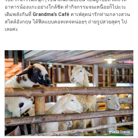
อาหารน้องแกะอย่างใกล้ชิด ทำกิจกรรมจนเหนื่อยก็ไปแวะ
เติมพลังกันที่
Grandma’s Café
คาเฟ่สุดน่ารักท่ามกลางสวน
สไตล์อังกฤษ ได้ฟีลแบบคอทเทจหน่อยๆ ถ่ายรูปสวยสุดๆ ไป
เลยค่ะ