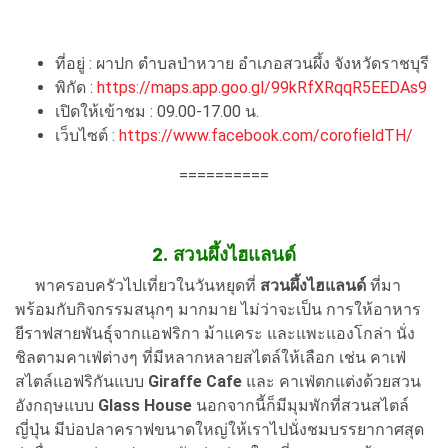
ที่อยู่ : ผาปก ตำบลป่าหวาย อำเภอสวนผึ้ง จังหวัดราชบุรี
พิกัด :
https://maps.app.goo.gl/99kRfXRqqR5EEDAs9
เปิดให้เข้าชม : 09.00-17.00 น.
เว็บไซต์ :
https://www.facebook.com/corofieldTH/
==========
2. สวนผึ้งไฮแลนด์
พาครอบครัวไปเที่ยวในวันหยุดที่
สวนผึ้งไฮแลนด์
ที่มา
พร้อมกับกิจกรรมสนุกๆ มากมาย ไม่ว่าจะเป็น การให้อาหาร
ยีราฟสายพันธุ์จากแอฟริกา ม้าแคระ และแพะแองโกล่า นั่ง
ชิลตามคาเฟ่ต่างๆ ที่มีหลากหลายสไตล์ให้เลือก เช่น คาเฟ่
สไตล์แอฟริกันแบบ
Giraffe Cafe
และ คาเฟ่ตกแต่งด้วยสวน
อังกฤษแบบ
Glass House
นอกจากนี้ก็มีมุมพักที่สวนสไตล์
ญี่ปุ่น มีบ่อปลาคราฟขนาดใหญ่ให้เราไปนั่งชมบรรยากาศสุด