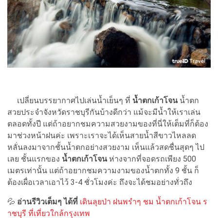
เปลี่ยนบรรยากาศไปเล่นน้ำเย็นๆ ที่
น้ำตกเก้าโจน
น้ำตก
สวยประจำจังหวัดราชบุรีกันบ้างดีกว่า แม้จะมีน้ำให้เราเล่น
ตลอดทั้งปี แต่ถ้าอยากชมความสวยงามของที่นี่ให้เต็มที่ก็ต้อง
มาช่วงหน้าฝนค่ะ เพราะเราจะได้เห็นสายน้ำสีขาวไหลลด
หลั่นลงมาจากชั้นน้ำตกอย่างสวยงาม เห็นแล้วสดชื่นสุดๆ ไป
เลย ชั้นแรกของ
น้ำตกเก้าโจน
ห่างจากที่จอดรถเพียง 500
เมตรเท่านั้น แต่ถ้าอยากชมความงามของน้ำตกทั้ง 9 ชั้น ก็
ต้องเผื่อเวลาเอาไว้ 3-4 ชั่วโมงค่ะ ถึงจะได้ชมอย่างทั่วถึง
💦
อ่านรีวิวเต็มๆ ได้ที่
เดินลุยป่า ฝนพรำๆ ชม น้ำตกเก้าโจน ร
าชบุรี ที่เที่ยวใกล้กรุงเทพ