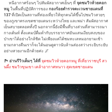
หนีอากาศร้อนๆ ไปสัมผัสอากาศเย็นๆ ที่
จุดชมวิวห้วยคอก
หมู
ในพื้นที่ปฏิบัติการของ
กองร้อยตำรวจตะเวนชายแดนที่
137
ที่เปิดเป็นสถานที่ท่องเที่ยวให้ทุกคนได้ขึ้นไปชมวิวสวยๆ
ของภูเขาตรงเขตชายแดนระหว่างไทย และพม่า สัมผัสอากาศ
เย็นสบายตลอดทั้งปี นอกจากนี้ยังมีพื้นที่บางส่วนที่สามารถมา
กางเต้นท์ ตั้งแคมป์ดื่มด่ำกับบรรยากาศอันแสนเงียบสงบของ
ป่าเขาได้อย่างใกล้ชิด ไม่เพียงแค่ได้ชมทะเลหมอกยามเช้า
ยามกลางคืนเราก็จะได้นอนดูดาวนับล้านส่องสว่างระยิบระยับ
อย่างสวยงามอีกด้วยค่ะ 🌌
🏞
อ่านรีวิวเต็มๆ ได้ที่
จุดชมวิวห้วยคอกหมู ที่เที่ยวราชบุรี สว
นผึ้ง ชมวิวขุนเขา เคล้าอากาศหนาว สุดเขตชายแดน