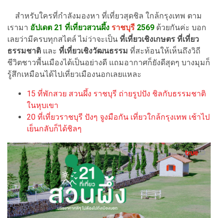
สำหรับใครที่กำลังมองหา ที่เที่ยวสุดชิล ใกล้กรุงเทพ ตาม
เรามา
อัปเดต 21 ที่เที่ยวสวนผึ้ง
ราชบุรี
2569
ด้วยกันค่ะ บอก
เลยว่ามีครบทุกสไตล์ ไม่ว่าจะเป็น
ที่เที่ยวเชิงเกษตร
ที่เที่ยว
ธรรมชาติ
และ
ที่เที่ยวเชิงวัฒนธรรม
ที่สะท้อนให้เห็นถึงวิถี
ชีวิตชาวพื้นเมืองได้เป็นอย่างดี แถมอากาศก็ยังดีสุดๆ บางมุมก็
รู้สึกเหมือนได้ไปเที่ยวเมืองนอกเลยแหละ
15 ที่พักสวย สวนผึ้ง ราชบุรี ถ่ายรูปปัง ชิลกับธรรมชาติ
ในหุบเขา
20 ที่เที่ยวราชบุรี ปังๆ จูงมือกัน เที่ยวใกล้กรุงเทพ เช้าไป
เย็นกลับก็ได้ชิลๆ