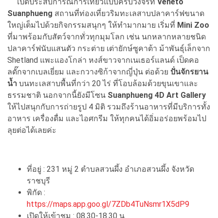
เปิดประสบการณ์การเที่ยวแบบครบวงจรที่
Veneto
Suanphueng
สถานที่ท่องเที่ยวริมทะเลสาบปลาคาร์ฟขนาด
ใหญ่เต็มไปด้วยกิจกรรมสนุกๆ ให้ทำมากมาย เริ่มที่
Mini Zoo
ที่มาพร้อมกับสัตว์จากทั่วทุกมุมโลก เช่น
นกหลากหลายชนิด
ปลาคาร์ฟนับแสนตัว กระต่าย เต่ายักษ์ซูคาต้า ม้าพันธุ์เล็กจาก
Shetland แพะแองโกล่า หงส์ขาวจากเนเธอร์แลนด์ เป็ดคอ
ลดั๊กจากเบลเยี่ยม และกวางซิก้าจากญี่ปุ่น ต่อด้วย
ปั่นจักรยาน
น้ำ
บนทะเลสาบพื้นที่กว่า 20 ไร่ ที่โอบล้อมด้วยขุนเขาและ
ธรรมชาติ นอกจากนี้ยังมีโซน
Suanphueng 4D Art Gallery
ให้ไปสนุกกับการถ่ายรูป 4 มิติ รวมถึงร้านอาหารที่มีบริการทั้ง
อาหาร เครื่องดื่ม และไอศกรีม ให้ทุกคนได้อิ่มอร่อยพร้อมไป
ลุยต่อได้เลยค่ะ
ที่อยู่ : 231 หมู่ 2 ตำบลสวนผึ้ง อำเภอสวนผึ้ง จังหวัด
ราชบุรี
พิกัด :
https://maps.app.goo.gl/7ZDb4TuNsmr1X5dP9
เปิดให้เข้าชม : 08.30-18.30 น.