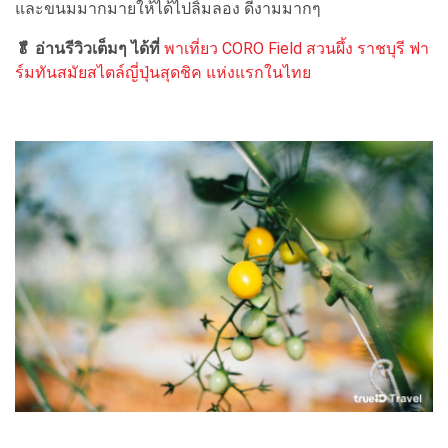
และขนมมากมายให้ได้ไปลิ้มลอง ดีงามมากๆ
🥬 อ่านรีวิวเต็มๆ ได้ที่
พาเที่ยว CORO Field สวนผึ้ง ราชบุรี ฟา
ร์มทันสมัยสไตล์ญี่ปุ่นสุดชิค แห่งแรกในไทย