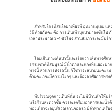
ชมทะเลหมอก ที่
ยอดเข
สำหรับใครที่สนใจมาเที่ยวที่ อุทยานพุเตย แห่ง
วิธี ด้วยกันค่ะ คือ การเดินเท้าบุกป่าฝ่าดงขึ้นไป
เวลาประมาณ 3-4 ชั่วโมง ส่วนสัมภาระจะมีบริก
โดยเส้นทางเดินป่านั้นจะเรียกว่า เส้นทางศึกษาธ
ธรรมชาติที่สมบูรณ์ มีน้ำตกและแก่งหินเยอะมากค
ทางนี้ ส่วนการนั่งรถนั้น ก็ใช่ว่าจะสบายนะคะ เ
ด้วยค่ะ ก็จะมีความโยกๆ และต้องอาศัยการทรงตัว
ที่บริเวณจุดกางเต็นท์นั้น จะไม่มีบ้านพักให้บริก
หรือร้านสะดวกซื้อ ควรจะเตรียมอาหารและน้ำดื่
ท่องเที่ยวจะอยู่บริเวณลานจอดรถ มีจำพวกเครื่อง