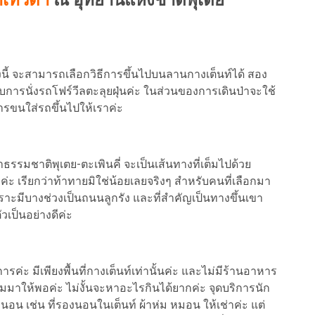
าเทวดา
ณ อุทยานแห่งชาติพุเตย
นี้ จะสามารถเลือกวิธีการขึ้นไปบนลานกางเต็นท์ได้ สอง
 กับการนั่งรถโฟร์วีลตะลุยฝุ่นค่ะ ในส่วนของการเดินป่าจะใช้
ารขนใส่รถขึ้นไปให้เราค่ะ
รรมชาติพุเตย-ตะเพินคี่ จะเป็นเส้นทางที่เต็มไปด้วย
่ะ เรียกว่าท้าทายมิใช่น้อยเลยจริงๆ สำหรับคนที่เลือกมา
พราะมีบางช่วงเป็นถนนลูกรัง และที่สำคัญเป็นทางขึ้นเขา
เป็นอย่างดีค่ะ
ารค่ะ มีเพียงพื้นที่กางเต็นท์เท่านั้นค่ะ และไม่มีร้านอาหาร
มมาให้พอค่ะ ไม่งั้นจะหาอะไรกินได้ยากค่ะ จุดบริการนัก
นอน เช่น ที่รองนอนในเต็นท์ ผ้าห่ม หมอน ให้เช่าค่ะ แต่