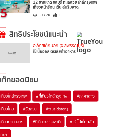
12 ชายหาด ชลบุรี ทะเลสวย ใกล้กรุงเทพ
5
เที่ยวหน้าร้อน เดินเล่นริมหาด
503.2K
1
สิทธิประโยชน์แนะนำ
อเล็กสเต็กนอก (จ.สุพรรณบุรี)
ใช้เนื้อออสเตรเลียทำอาหาร
แท็กยอดนิยม
เที่ยวใกล้กรุงเทพ
#ที่เที่ยวใกล้กรุงเทพ
#ภาคกลาง
เที่ยวไทย
#วัดสวย
#trueidstory
เที่ยวภาคกลาง
#ที่เที่ยวธรรมชาติ
#เช้าไปเย็นกลับ
ทะเล