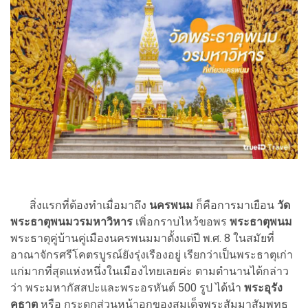
สิ่งแรกที่ต้องทำเมื่อมาถึง
นครพนม
ก็คือการมาเยือน
วัด
พระธาตุพนมวรมหาวิหาร
เพิ่อกราบไหว้ขอพร
พระธาตุพนม
พระธาตุคู่บ้านคู่เมืองนครพนมมาตั้งแต่ปี พ.ศ. 8 ในสมัยที่
อาณาจักรศรีโคตรบูรณ์ยังรุ่งเรืองอยู่ เรียกว่าเป็นพระธาตุเก่า
แก่มากที่สุดแห่งหนึ่งในเมืองไทยเลยค่ะ ตามตำนานได้กล่าว
ว่า พระมหากัสสปะและพระอรหันต์ 500 รูป ได้นํา
พระอุรัง
คธาตุ
หรือ กระดูกส่วนหน้าอกของสมเด็จพระสัมมาสัมพุทธ