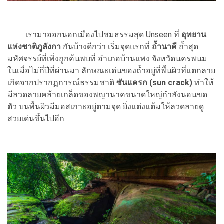
เรามาออกนอกเมืองไปชมธรรมสุด Unseen ที่
อุทยาน
แห่งชาติภูลังกา
กันบ้างดีกว่า เริ่มจุดแรกที่
ถ้ำนาคี
ถ้ำสุด
มหัศจรรย์ที่เพิ่งถูกค้นพบที่ อำเภอบ้านแพง จังหวัดนครพนม
ในเมื่อไม่กี่ปีที่ผ่านมา ลักษณะเด่นของถ้ำอยู่ที่พื้นผิวที่แตกลาย
เกิดจากปรากฏการณ์ธรรมชาติ
ซันแครก (sun crack)
ทำให้
มีลวดลายคล้ายเกล็ดของพญานาคขนาดใหญ่กำลังนอนขด
ตัว บนพื้นผิวมีมอสเกาะอยู่ตามจุด ยิ่งแต่งแต้มให้ลวดลายดู
สวยเด่นขึ้นไปอีก