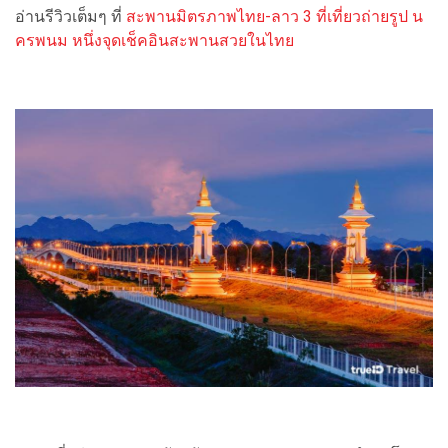
อ่านรีวิวเต็มๆ ที่
สะพานมิตรภาพไทย-ลาว 3 ที่เที่ยวถ่ายรูป น
ครพนม หนึ่งจุดเช็คอินสะพานสวยในไทย