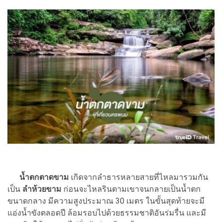
น้ำตกตาดขาม
เกิดจากลำธารหลายสายที่ไหลมารวมกัน
เป็น
ลำห้วยขาม
ก่อนจะไหลรินตามเขาจนกลายเป็นน้ำตก
ขนาดกลาง มีความสูงประมาณ 30 เมตร ในขั้นสุดท้ายจะมี
แอ่งน้ำขังตลอดปี ล้อมรอบไปด้วยธรรมชาติอันร่มรื่น และมี