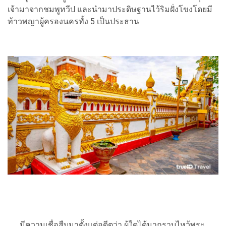
เจ้ามาจากชมพูทวีป และนำมาประดิษฐานไว้ริมฝั่งโขงโดยมี
ท้าวพญาผู้ครองนครทั้ง 5 เป็นประธาน
มีความเชื่อสืบมาตั้งแต่อดีตว่า ผู้ใดได้มากราบไหว้พระ