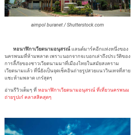
aimpol buranet / Shutterstock.com
หอนาฬิกาเวียดนามอนุสรณ์
แลนด์มาร์คอีกแห่งหนึ่งของ
นครพนมที่ห้ามพลาด เพราะนอกจากจะบอกเล่าถึงประวัติของ
การลี้ภัยของชาวเวียดนามมาที่เมืองไทยในสมัยสงคราม
เวียดนามแล้ว ที่นี่ยังเป็นจุดเช็คอินถ่ายรูปสวยแนววินเทจที่สาย
แชะห้ามพลาด เกร๋สุดๆ
อ่านรีวิวเต็มๆ ที่
หอนาฬิกาเวียดนามอนุสรณ์ ที่เที่ยวนครพนม
ถ่ายรูปเก๋ คลาสสิคสุดๆ