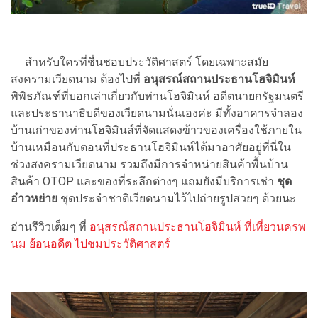
สำหรับใครที่ชื่นชอบประวัติศาสตร์ โดยเฉพาะสมัย
สงครามเวียดนาม ต้องไปที่
อนุสรณ์สถานประธานโฮจิมินห์
พิพิธภัณฑ์ที่บอกเล่าเกี่ยวกับท่านโฮจิมินห์ อดีตนายกรัฐมนตรี
และประธานาธิบดีของเวียดนามนั่นเองค่ะ มีทั้งอาคารจำลอง
บ้านเก่าของท่านโฮจิมินส์ที่จัดแสดงข้าวของเครื่องใช้ภายใน
บ้านเหมือนกับตอนที่ประธานโฮจิมินห์ได้มาอาศัยอยู่ที่นี่ใน
ช่วงสงครามเวียดนาม รวมถึงมีการจำหน่ายสินค้าพื้นบ้าน
สินค้า OTOP และของที่ระลึกต่างๆ แถมยังมีบริการเช่า
ชุด
อ๋าวหย่าย
ชุดประจำชาติเวียดนามไว้ไปถ่ายรูปสวยๆ ด้วยนะ
อ่านรีวิวเต็มๆ ที่
อนุสรณ์สถานประธานโฮจิมินห์ ที่เที่ยวนครพ
นม ย้อนอดีต ไปชมประวัติศาสตร์