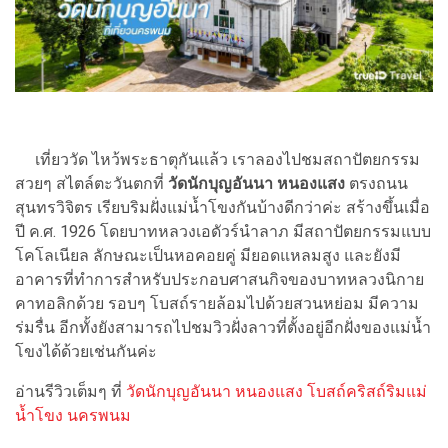
เที่ยววัด ไหว้พระธาตุกันแล้ว เราลองไปชมสถาปัตยกรรม
สวยๆ สไตล์ตะวันตกที่
วัดนักบุญอันนา หนองแสง
ตรงถนน
สุนทรวิจิตร เรียบริมฝั่งแม่น้ำโขงกันบ้างดีกว่าค่ะ สร้างขึ้นเมื่อ
ปี ค.ศ. 1926 โดยบาทหลวงเอดัวร์นำลาภ มีสถาปัตยกรรมแบบ
โคโลเนียล ลักษณะเป็นหอคอยคู่ มียอดแหลมสูง และยังมี
อาคารที่ทำการสำหรับประกอบศาสนกิจของบาทหลวงนิกาย
คาทอลิกด้วย รอบๆ โบสถ์รายล้อมไปด้วยสวนหย่อม มีความ
ร่มรื่น อีกทั้งยังสามารถไปชมวิวฝั่งลาวที่ตั้งอยู่อีกฝั่งของแม่น้ำ
โขงได้ด้วยเช่นกันค่ะ
อ่านรีวิวเต็มๆ ที่
วัดนักบุญอันนา หนองแสง โบสถ์คริสถ์ริมแม่
น้ำโขง นครพนม