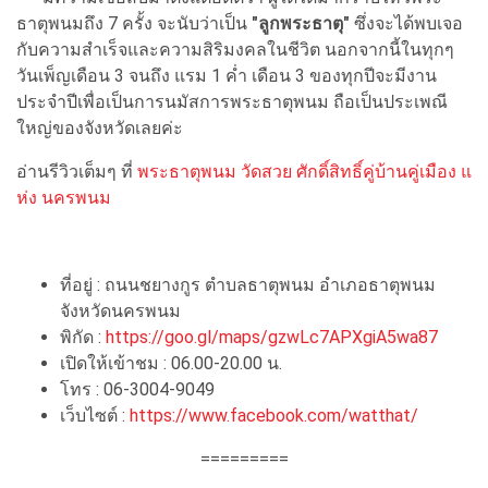
ธาตุพนมถึง 7 ครั้ง จะนับว่าเป็น
"ลูกพระธาตุ"
ซึ่งจะได้พบเจอ
กับความสำเร็จและความสิริมงคลในชีวิต นอกจากนี้ในทุกๆ
วันเพ็ญเดือน 3 จนถึง แรม 1 ค่ำ เดือน 3 ของทุกปีจะมีงาน
ประจำปีเพื่อเป็นการนมัสการพระธาตุพนม ถือเป็นประเพณี
ใหญ่ของจังหวัดเลยค่ะ
อ่านรีวิวเต็มๆ ที่
พระธาตุพนม วัดสวย ศักดิ์สิทธิ์คู่บ้านคู่เมือง แ
ห่ง นครพนม
ที่อยู่ : ถนนชยางกูร ตำบลธาตุพนม อำเภอธาตุพนม
จังหวัดนครพนม
พิกัด :
https://goo.gl/maps/gzwLc7APXgiA5wa87
เปิดให้เข้าชม : 06.00-20.00 น.
โทร : 06-3004-9049
เว็บไซต์ :
https://www.facebook.com/watthat/
=========