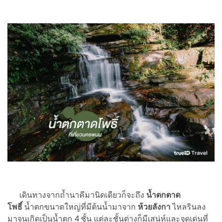
เดินทางจากถ้ำนาคีมานิดเดียวก็จะถึง
น้ำตกตาด
โพธิ์
น้ำตกขนาดใหญ่ที่มีต้นน้ำมาจาก
ห้วยลังกา
ไหลรินลง
มาจนเกิดเป็นน้ำตก 4 ชั้น แต่ละชั้นต่างก็มีเสน่ห์และจุดเด่นที่