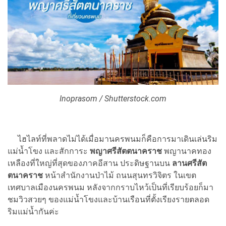
Inoprasom / Shutterstock.com
ไฮไลท์ที่พลาดไม่ได้เมื่อมานครพนมก็คือการมาเดินเล่นริม
แม่น้ำโขง และสักการะ
พญาศรีสัตตนาคราช
พญานาคทอง
เหลืองที่ใหญ่ที่สุดของภาคอีสาน ประดิษฐานบน
ลานศรีสัต
ตนาคราช
หน้าสำนักงานป่าไม้ ถนนสุนทรวิจิตร ในเขต
เทศบาลเมืองนครพนม หลังจากกราบไหว้เป็นที่เรียบร้อยก็มา
ชมวิวสวยๆ ของแม่น้ำโขงและบ้านเรือนที่ตั้งเรียงรายตลอด
ริมแม่น้ำกันค่ะ