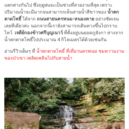
แตกต่างกันไป ซึ่งฤดูฝนจะเป็นช่วงที่สวยงามที่สุด เพราะ
ปริมาณน้ำจะมีมากจนสามารถเห็นสายน้ำสีขาวของ
น้ำตก
ตาดโพธิ์
ได้จาก
ถนนสายนครพนม-หนองคาย
อย่างชัดเจน
เลยทีเดียวค่ะ นอกจากนี้เรายังสามารถเดินทางขึ้นไปกราบ
ไหว้
เจดีย์กองข้าวศรีบุญเนาว์
ที่ตั้งอยู่บนยอดภูลังกา ห่างจาก
น้ำตกตาดโพธิ์ไปประมาณ 4 กิโลเมตรได้ด้วยเช่นกัน
อ่านรีวิวเต็มๆ ที่
น้ำตกตาดโพธิ์ ที่เที่ยวนครพนม ชมความงาม
ของป่าเขา เพลิดเพลินไปกับสายน้ำ