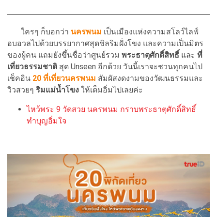
ใครๆ ก็บอกว่า
นครพนม
เป็นเมืองแห่งความสโลว์ไลฟ์
อบอวลไปด้วยบรรยากาศสุดชิลริมฝั่งโขง และความเป็นมิตร
ของผู้คน แถมยังขึ้นชื่อว่าศูนย์รวม
พระธาตุศักดิ์สิทธิ์
และ
ที่
เที่ยวธรรมชาติ
สุด Unseen อีกด้วย วันนี้เราจะชวนทุกคนไป
เช็คอิน
20
ที่เที่ยวนครพนม
สัมผัสงดงามของวัฒนธรรมและ
วิวสวยๆ
ริมแม่น้ำโขง
ให้เต็มอิ่มไปเลยค่ะ
ไหว้พระ 9 วัดสวย นครพนม กราบพระธาตุศักดิ์สิทธิ์
ทำบุญอิ่มใจ