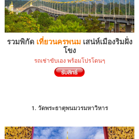
รวมพิกัด
เที่ยวนครพนม
เสน่ห์เมืองริมฝั่ง
โขง
รถเช่าขับเอง พร้อมโปรโดนๆ
1. วัดพระธาตุพนมวรมหาวิหาร