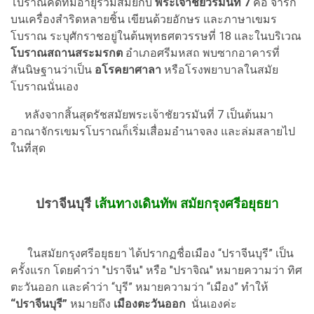
โบราณคดีที่มีอายุร่วมสมัยกับ
พระเจ้าชัยวรมันที่ 7
คือ จารึก
บนเครื่องสำริดหลายชิ้น เขียนด้วยอักษร และภาษาเขมร
โบราณ ระบุศักราชอยู่ในต้นพุทธศตวรรษที่ 18 และในบริเวณ
โบราณสถานสระมรกต
อำเภอศรีมหสถ พบซากอาคารที่
สันนิษฐานว่าเป็น
อโรคยาศาลา
หรือโรงพยาบาลในสมัย
โบราณนั่นเอง
หลังจากสิ้นสุดรัชสมัยพระเจ้าชัยวรมันที่ 7 เป็นต้นมา
อาณาจักรเขมรโบราณก็เริ่มเสื่อมอำนาจลง และล่มสลายไป
ในที่สุด
ปราจีนบุรี
เส้นทางเดินทัพ สมัยกรุงศรีอยุธยา
ในสมัยกรุงศรีอยุธยา ได้ปรากฏชื่อเมือง “ปราจีนบุรี” เป็น
ครั้งแรก โดยคำว่า "ปราจีน" หรือ "ปราจิณ" หมายความว่า ทิศ
ตะวันออก และคำว่า “บุรี” หมายความว่า “เมือง” ทำให้
“ปราจีนบุรี”
หมายถึง
เมืองตะวันออก
นั่นเองค่ะ