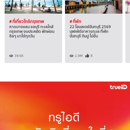
# ที่เที่ยวใกล้กรุงเทพ
# ที่พัก
หาดบางแสน ชลบุรี ทะเลใกล้
22 โฮมสเตย์จันทบุรี 2569
กรุงเทพ งบประหยัด พักผ่อน
บุฟเฟ่ต์อาหารทะเล ที่พัก
ชิลๆ มาได้ทุกวัน
จันทบุรี กินปู ไม่อั้น
39.6K
1.9M
8