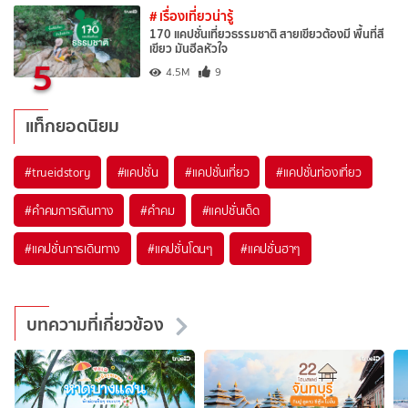
# เรื่องเที่ยวน่ารู้
170 แคปชั่นเที่ยวธรรมชาติ สายเขียวต้องมี พื้นที่สี
เขียว มันฮีลหัวใจ
5
4.5M
9
แท็กยอดนิยม
#trueidstory
#แคปชั่น
#แคปชั่นเที่ยว
#แคปชั่นท่องเที่ยว
#คำคมการเดินทาง
#คำคม
#แคปชั่นเด็ด
#แคปชั่นการเดินทาง
#แคปชั่นโดนๆ
#แคปชั่นฮาๆ
บทความที่เกี่ยวข้อง