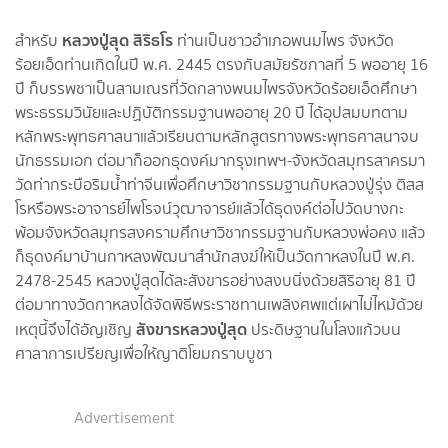
หลวงปู่สุด สิริธโร
สำหรับ
ท่านเป็นชาวอำเภอพนมไพร จังหวัด
ร้อยเอ็ดท่านเกิดในปี พ.ศ. 2445 ตรงกับสมัยรัชกาลที่ 5 พออายุ 16
ปี ก็บรรพชาเป็นสามเณรที่วัดกลางพนมไพรจังหวัดร้อยเอ็ดศึกษา
พระธรรมวินัยและปฏิบัติกรรมฐานพออายุ 20 ปี ได้อุปสมบทตาม
หลักพระพุทธศาสนาแล้วเรียนตามหลักสูตรทางพระพุทธศาสนาจบ
นักธรรมเอก ต่อมาก็ออกธุดงค์มากรุงเทพฯ-จังหวัดสมุทรสาครมา
วัดท่ากระบือริมน้ำท่าจีนเพื่อศึกษาวิชากรรมฐานกับหลวงปู่รุ่ง ติสส
โรหรือพระอาจารย์ไพโรจน์วุฒาจารย์แล้วได้ธุดงค์ต่อไปวัดบางกะ
พ้อมจังหวัดสมุทรสงครามศึกษาวิชากรรมฐานกับหลวงพ่อคง แล้ว
ก็ธุดงค์มาบ้านกาหลงพัฒนาสำนักสงฆ์ให้เป็นวัดกาหลงในปี พ.ศ.
2478-2545 หลวงปู่สุดได้ละสังขารอย่างสงบนิ่งด้วยสิริอายุ 81 ปี
ต่อมาทางวัดกาหลงได้จัดพิธีพระราชทานเพลิงศพแต่เผาไม่ไหม้ด้วย
สังขารหลวงปู่สุด
เหตุนี้จึงได้อัญเชิญ
ประดิษฐานในโลงแก้วบน
ศาลาการเปรียญเพื่อให้ญาติโยมกราบบูชา
Advertisement