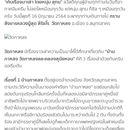
“เก็บเรื่องมาเล่า โดยหนุ่ม สุทน”
สวัสดีคุณผู้อ่านทุกท่านในวันที่อา
กาศอีมครึม ไม่สดใสเหมือนทุกวัน แต่หนุ่ม-สุทน ก็ชิล ๆ เหมือนทุกวัน
กราบ
ครับ วันนี้พุธที่ 16 มิถุนายน 2564 จะพาทุกท่านเดินทางไป
สังขารหลวงปู่สุด สิริธโร วัดกาหลง
อ.เมือง จ.สมุทรสาคร
วัดกาหลง
"บ้าน
มีเรื่องราวเล่าความเป็นมาให้ได้ศึกษาเกี่ยวกับ
กาหลง วัดกาหลงและคลองสุนัขหอน"
คิคิ 3 เรื่องเล่าด้วยกันครับ
ขอเริ่มต้น
เรื่องที่ 1 บ้านกาหลง
ตั้งอยู่เขตอำเภอเมือง จังหวัดสมุทรสาคร
ตามประวัติความเป็นมาของคำเรียก "บ้านกาหลง" ขอย้อนกลับไป
สมัยต้นกรุงรัตนโกสินทร์ครั้งนั้นที่คลองบ่อมีสามีภรรยาคู่หนึ่งมี
อาชีพตัดไม้ขายเพราะบริเวณนี้มากด้วยไม้ตะบูนขาวและตะบูนดำรวม
ถึงป่าไม้เบญจพรรณ มาวันหนึ่งสามีภรรยาออกไปตัดไม้ตามปกติก็
เห็นนกกาหรืออีกามันร้องแล้วบินไปมาระหว่างต้นไม้ 2 ต้น ทั้งบินทั้ง
ร้อง สามีภรรยาคู่นี้ก็เลยไปดูก็พบเด็กทารกเพศหญิงห่อในผ้าห่มเมื่อ
พบแล้วนำมาถามหาพ่อแม่ของเด็กปรากฎว่าไม่มีใครทราบก็เลยเลี้ยง