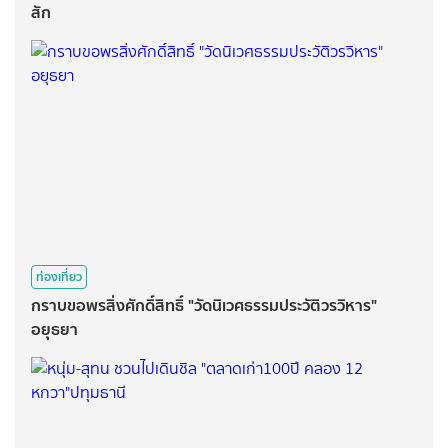
สัก
ท่องเที่ยว
กราบขอพรสิ่งศักดิ์สิทธิ์ "วัดนิเวศธรรมประวัติวรวิหาร"
อยุธยา