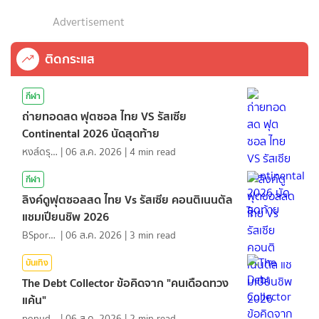
Advertisement
ติดกระแส
กีฬา
ถ่ายทอดสด ฟุตซอล ไทย VS รัสเซีย
Continental 2026 นัดสุดท้าย
หงส์ดรุณ
|
06 ส.ค. 2026
|
4
min read
กีฬา
ลิงค์ดูฟุตซอลสด ไทย Vs รัสเซีย คอนติเนนตัล
แชมเปียนชิพ 2026
BSports8
|
06 ส.ค. 2026
|
3
min read
บันเทิง
The Debt Collector ข้อคิดจาก "คนเดือดทวง
แค้น"
ponydiary
|
06 ส.ค. 2026
|
2
min read