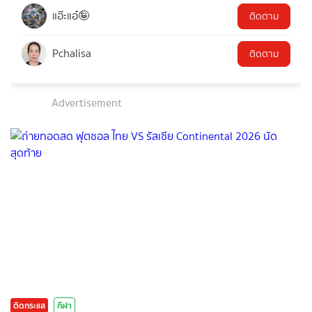
แอ๊ะแอ๋🤪
ติดตาม
Pchalisa
ติดตาม
Advertisement
ติดกระแส
กีฬา