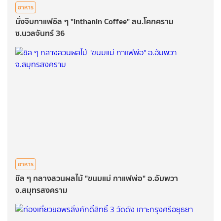
อาหาร
นั่งจิบกาแฟชิล ๆ "Inthanin Coffee" สน.โคกคราม
ซ.นวลจันทร์ 36
อาหาร
ชิล ๆ กลางสวนผลไม้ "ขนมแม่ กาแฟพ่อ" อ.อัมพวา
จ.สมุทรสงคราม