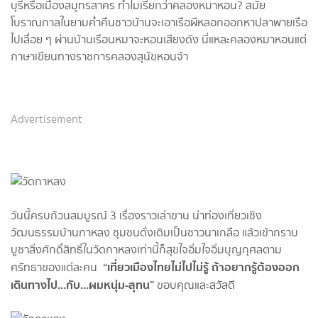
บุรีหรือเมืองสมุทรสาคร ทำไมเรียกว่าคลองหมาหอน? สมัย
โบราณกาลในยามค่ำคืนชาวบ้านจะเอาเรือผีหลอกออกหาปลาพายเรือ
ไปเลื่อย ๆ ผ่านบ้านเรือนหมาจะหอนเสียงดัง นี่แหละคลองหมาหอนแต่
ภาษาเขียนทางราชการคลองสุนัขหอนจ้า
Advertisement
วันนี้ครบถ้วนสมบูรณ์ 3 เรื่องราวเล่าขาน น่าท่องเที่ยวเชิง
วัฒนธรรมบ้านกาหลง ชุมชนดั่งเดิมเป็นชาวนาเกลือ แล้วเข้ากราบ
บูชาสิ่งศักดิ์สิทธิ์ในวัดกาหลงเท่านี้ก็สุขใจอิ่มใจอิ่มบุญกุศลตาม
“เที่ยวเมืองไทยไม่ไปไม่รู้ ถ้าอยากรู้ต้องออก
ศรัทธาของแต่ละคน
เดินทางไป...กับ...ผมหนุ่ม-สุทน”
ขอบคุณและสวัสดี