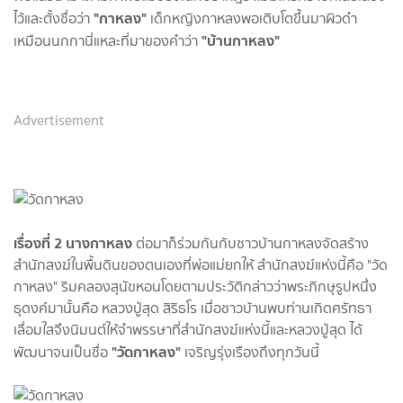
"กาหลง"
ไว้และตั้งชื่อว่า
เด็กหญิงกาหลงพอเติบโตขึ้นมาผิวดำ
"บ้านกาหลง"
เหมือนนกกานี่แหละที่มาของคำว่า
Advertisement
เรื่องที่ 2 นางกาหลง
ต่อมาก็ร่วมกันกับชาวบ้านกาหลงจัดสร้าง
สำนักสงฆ์ในพื้นดินของตนเองที่พ่อแม่ยกให้ สำนักสงฆ์แห่งนี้คือ "วัด
กาหลง" ริมคลองสุนัขหอนโดยตามประวัติกล่าวว่าพระภิกษุรูปหนึ่ง
ธุดงค์มานั้นคือ หลวงปู่สุด สิริธโร เมื่อชาวบ้านพบท่านเกิดศรัทธา
เลื่อมใสจึงนิมนต์ให้จำพรรษาที่สำนักสงฆ์แห่งนี้และหลวงปู่สุด ได้
"วัดกาหลง"
พัฒนาจนเป็นชื่อ
เจริญรุ่งเรืองถึงทุกวันนี้