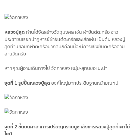
หลวงปู่สุด
ท่านได้จัดสร้างวัตถุมงคล เช่น ผ้ายันต์ตะกร้อ ชาว
ประชาชนเรียกปาฏิหาริย์ผ้ายันต์ตะกร้อและเสือเผ่น เป็นต้น หลวงปู่
สุดท่านชอบกีฬาตะกร้อมากสมัยก่อนนี้จะมีการแข่งขันตะกร้อตาม
ลานวัดครับ
หากคุณผู้อ่านเดินทางไป วัดกาหลง หนุ่ม-สุทนขอแนะนำ
จุดที่ 1 รูปปั้นหลวงปู่สุด
องค์ใหญ่มากประดิษฐานหน้ามณฑป
จุดที่ 2 ขึ้นบนศาลาการเปรียญกราบบูชาสังขารหลวงปู่สุดที่เผาไม่
ไหม้