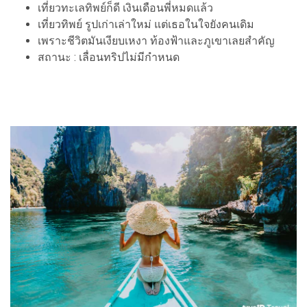
เที่ยวทะเลทิพย์ก็ดี เงินเดือนพี่หมดแล้ว
เที่ยวทิพย์ รูปเก่าเล่าใหม่ แต่เธอในใจยังคนเดิม
เพราะชีวิตมันเงียบเหงา ท้องฟ้าและภูเขาเลยสำคัญ
สถานะ : เลื่อนทริปไม่มีกำหนด