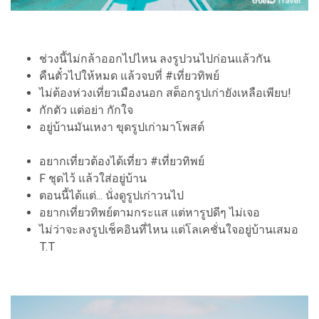
ช่วงนี้ไม่กล้าออกไปไหน ลงรูปวนไปก่อนแล้วกัน
คืนตั๋วไปให้หมด แล้วจบที่ #เที่ยวทิพย์
ไม่ต้องห่วงเที่ยวเมืองนอก สต็อกรูปเก่ายังเหลือเพียบ!
กักตัว แต่อย่า กักใจ
อยู่บ้านมันเหงา ขุดรูปเก่ามาโพสต์
อยากเที่ยวต้องได้เที่ยว #เที่ยวทิพย์
F ชุดไว้ แล้วใส่อยู่บ้าน
ตอนนี้ได้แต่... นั่งดูรูปเก่าวนไป
อยากเที่ยวทิพย์ตามกระแส แต่หารูปดีๆ ไม่เจอ
ไม่ว่าจะลงรูปเช็คอินที่ไหน แต่โลเคชั่นใจอยู่บ้านเสมอ
T.T