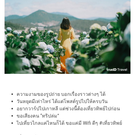
ความงามของรูปถ่าย บอกเรื่องราวต่างๆ ได้
วันหยุดมีเท่าไหร่ ได้แต่โพสต์รูปไปให้ครบวัน
อยากวาร์ปไปเกาหลี แต่ช่วงนี้ต้องเที่ยวทิพย์ไปก่อน
ขอเสียงคน “ทริปล่ม”
ไปเที่ยวไกลแค่ไหนก็ได้ ขอแค่มี Wifi ดีๆ #เที่ยวทิพย์