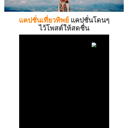
แคปชั่นเที่ยวทิพย์
แคปชั่นโดนๆ
ไว้โพสต์ให้สดชื่น