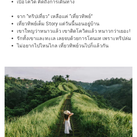
เบื่อโควิด คิดถึงการเดินทาง
จาก “ทริปเที่ยว” เหลือแค่ “เที่ยวทิพย์”
เที่ยวทิพย์เต็ม Story แต่วันนี้นอนอยู่บ้าน
เขาใหญว่าหนาวแล้ว เขาติดโควิดแล้ว หนาวกว่าเยอะ!
รักทั้งเขาและทะเล เลยจบด้วยการโดนเท เพราะทริปล่ม
ไม่อยากไปไหนไกล เที่ยวทิพย์วนไปก็แล้วกัน