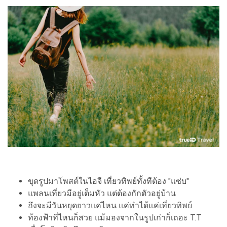
ขุดรูปมาโพสต์ในไอจี เที่ยวทิพย์ทั้งทีต้อง "แซ่บ"
แพลนเที่ยวมีอยู่เต็มหัว แต่ต้องกักตัวอยู่บ้าน
ถึงจะมีวันหยุดยาวแค่ไหน แค่ทำได้แค่เที่ยวทิพย์
ท้องฟ้าที่ไหนก็สวย แม้มองจากในรูปเก่าก็เถอะ T.T