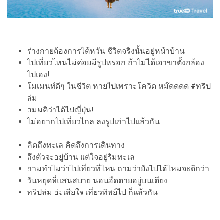
ร่างกายต้องการไต้หวัน ชีวิตจริงนั้นอยู่หน้าบ้าน
ไปเที่ยวไหนไม่ค่อยมีรูปหรอก ถ้าไม่ได้เอาขาตั้งกล้อง
ไปเอง!
โมเมนท์ดีๆ ในชีวิต หายไปเพราะโควิด หม๊ดดดด #ทริป
ล่ม
สมมติว่าได้ไปญี่ปุ่น!
ไม่อยากไปเที่ยวไกล ลงรูปเก่าไปแล้วกัน
คิดถึงทะเล คิดถึงการเดินทาง
ถึงตัวจะอยู่บ้าน แต่ใจอยู่ริมทะเล
ถามทำไมว่าไปเที่ยวที่ไหน ถามว่ายังไปได้ไหมจะดีกว่า
วันหยุดที่แสนสบาย นอนอืดตายอยู่บนเตียง
ทริปล่ม อ่ะเสียใจ เที่ยวทิพย์ไป ก็แล้วกัน