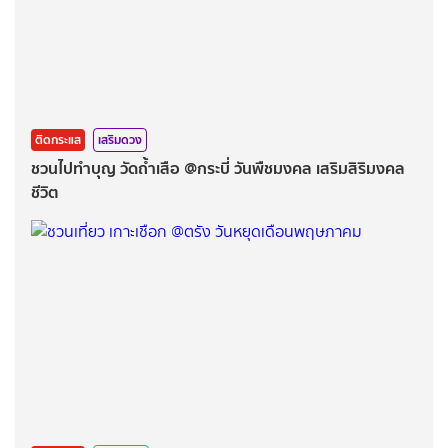
ติดกระแส
เสริมดวง
ชวนไปทำบุญ วัดถ้ำเสือ @กระบี่ วันพืชมงคล เสริมสิริมงคล
ชีวิต