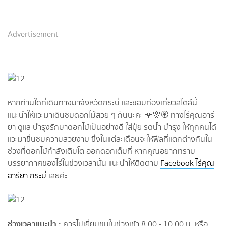
Advertisement
หากท่านใดที่เดินทางมาจังหวัดกระบี่ และชอบท่องเที่ยวสไตล์นี้
แนะนำให้แวะมาเดินชมดอกไม้สวย ๆ กันนะคะ 🌹🌸🏵 ทางไร่คุณอารี
ยา ดูแล บำรุงรักษาดอกไม้เป็นอย่างดี ใส่ปุ๋ย รดน้ำ บำรุง ให้ทุกคนได้
แวะมาชื่นชมความสวยงาม ซึ่งในแต่ละเดือนจะให้ฟีลที่แตกต่างกันใน
ช่วงที่ดอกไม้กำลังเติบโต ออกดอกเต็มที่ หากคุณอยากทราบ
บรรยากาศของไร่ในช่วงเวลานั้น แนะนำให้ติดตาม
Facebook ไร่คุณ
อารียา กระบี่
เลยค่ะ
ช่วงเวลาแนะนำ :
ควรไปเยี่ยมชมในช่วงเช้า 8.00 - 10.00 น. หรือ