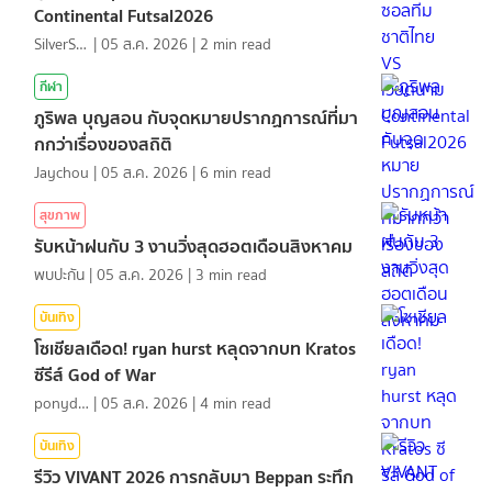
Continental Futsal2026
SilverShark
|
05 ส.ค. 2026
|
2
min read
กีฬา
ภูริพล บุญสอน กับจุดหมายปรากฏการณ์ที่มา
กกว่าเรื่องของสถิติ
Jaychou
|
05 ส.ค. 2026
|
6
min read
สุขภาพ
รับหน้าฝนกับ 3 งานวิ่งสุดฮอตเดือนสิงหาคม
พบปะกัน
|
05 ส.ค. 2026
|
3
min read
บันเทิง
โซเชียลเดือด! ryan hurst หลุดจากบท Kratos
ซีรีส์ God of War
ponydiary
|
05 ส.ค. 2026
|
4
min read
บันเทิง
รีวิว VIVANT 2026 การกลับมา Beppan ระทึก