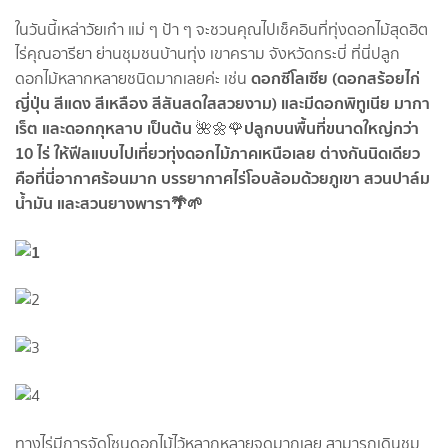
ในวันนี้เหล่าวัยเก๋า แม่ ๆ ป้า ๆ จะชวนคุณไปเช็คอินที่ทุ่งดอกไม้สุดฮิต
ไร่คุณอารียา ย่านชุมชนบ้านทุ่ง เขาคราม จังหวัดกระบี่ ที่นี่ปลูก
ดอกซีโลเซีย (ดอกสร้อยไก่
ดอกไม้หลากหลายชนิดมากเลยค่ะ เช่น
ญี่ปุ่น สีแดง สีเหลือง สีสันสดใสสวยงาม) และมีดอกพิทูเนีย มากา
เร็ต และดอกกุหลาบ เป็นต้น
ปลูกบนพื้นที่ขนาดใหญ่กว่า
🌺🌼🌹
10 ไร่ ให้ฟีลแบบไปเที่ยวทุ่งดอกไม้ภาคเหนือเลย ต่างกันนิดเดียว
คือที่นี่อากาศร้อนมาก บรรยากาศไร่โอบล้อมด้วยภูเขา สวนปาล์ม
น้ำมัน และสวนยางพารา🌴🌱
ทางไร่มีการจัดโซนดอกไม้ไว้หลากหลายจุดมากเลย สามารถเดินชม