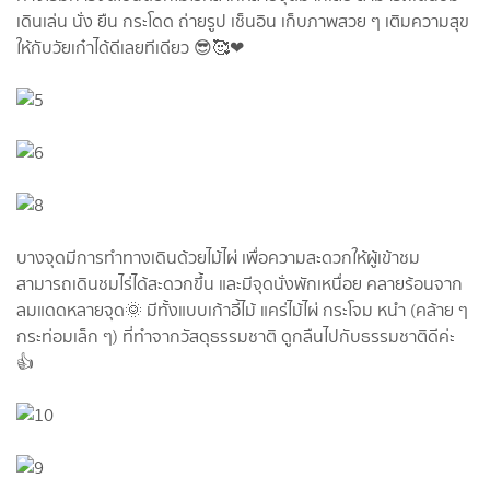
เดินเล่น นั่ง ยืน กระโดด ถ่ายรูป เช็นอิน เก็บภาพสวย ๆ เติมความสุข
ให้กับวัยเก๋าได้ดีเลยทีเดียว 😎🥰❤
บางจุดมีการทำทางเดินด้วยไม้ไผ่ เพื่อความสะดวกให้ผู้เข้าชม
สามารถเดินชมไร่ได้สะดวกขึ้น และมีจุดนั่งพักเหนื่อย คลายร้อนจาก
ลมแดดหลายจุด🌞 มีทั้งแบบเก้าอี้ไม้ แคร่ไม้ไผ่ กระโจม หนำ (คล้าย ๆ
กระท่อมเล็ก ๆ) ที่ทำจากวัสดุธรรมชาติ ดูกลืนไปกับธรรมชาติดีค่ะ
👍