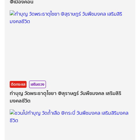
@เมืองคอน
ติดกระแส
เสริมดวง
ทำบุญ วัดพระธาตุไชยา @สุราษฎร์ วันพืชมงคล เสริมสิริ
มงคลชีวิต