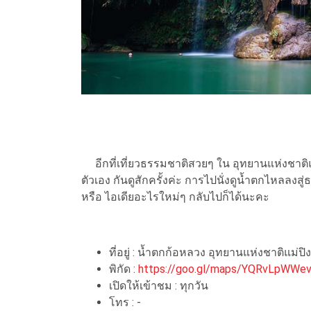
อีกที่เที่ยวธรรมชาติสวยๆ ใน อุทยานแห่งชาติแ
ตัวเอง กันดูสักครั้งค่ะ การไปนั่งดูน้ำตกไหลลง
หรือ ไอเดียอะไรใหม่ๆ กลับไปก็ได้นะคะ
ที่อยู่ : น้ำตกก้อหลวง อุทยานแห่งชาติแม่ปิ
พิกัด :
https://goo.gl/maps/YQRvLpWWe
เปิดให้เข้าชม : ทุกวัน
โทร : -