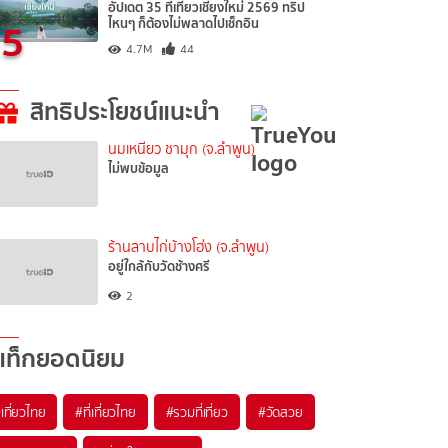
อัปเดต 35 ที่เที่ยวเชียงใหม่ 2569 ทริป
5
ไหนๆ ก็ต้องไม่พลาดไปเช็กอิน
4.7M
44
สิทธิประโยชน์แนะนำ
นมเหนียว ชามุก (จ.ลำพูน)
ไม่พบข้อมูล
ร้านลาบไก่บ้างโฮ่ง (จ.ลำพูน)
อยู่ใกล้กับวัดช้างศรี
2
แท็กยอดนิยม
เที่ยวไทย
#ที่เที่ยวไทย
#รวมที่เที่ยว
#วัดสวย