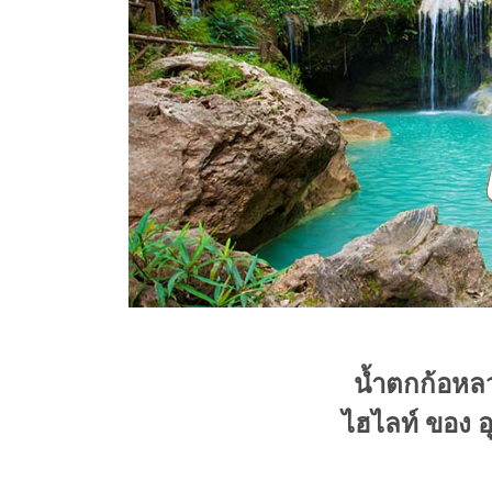
น้ำตกก้อหลว
ไฮไลท์ ของ อ