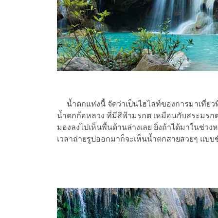
น้ำตกแห่งนี้ จัดว่าเป็นไฮไลท์ของการมาเที่ยว
น้ำตกก้อหลวง ที่มีสีฟ้ามรกต เหมือนกับสระมรกต
มองลงไปเห็นพื้นด้านล่างเลย ยิ่งถ้าได้มาในช่วงห
เวลาถ่ายรูปออกมาก็จะเห็นน้ำตกสายสวยๆ แบบช