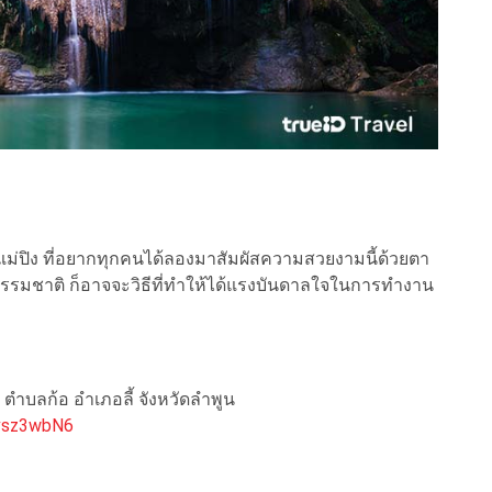
ม่ปิง ที่อยากทุกคนได้ลองมาสัมผัสความสวยงามนี้ด้วยตา
สู่ธรรมชาติ ก็อาจจะวิธีที่ทำให้ได้แรงบันดาลใจในการทำงาน
ง ตำบลก้อ อำเภอลี้ จังหวัดลำพูน
vsz3wbN6