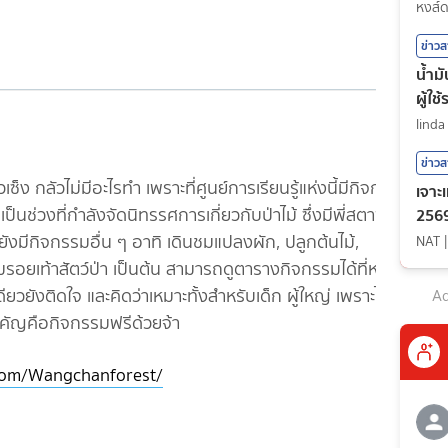
กีฬา
หงส์
ข่าว
น้ำม
ผู้ใช
linda
ข่าว
เซ็ง กลัวไม่มีอะไรทำ เพราะที่ศูนย์การเรียนรู้แห่งนี้มีกิจกรรม
เจาะ
ปเป็นช่วงที่กำลังจัดนิทรรศการเกี่ยวกับป่าไม้ ซึ่งมีพี่สตาฟ
2569
ยังมีกิจกรรมอื่น ๆ อาทิ เดินชมแปลงผัก, ปลูกต้นไม้,
NAT
มรอยเท้าสัตว์ป่า เป็นต้น สามารถดูตารางกิจกรรมได้ที่หน้า
ยังติดใจ และคิดว่าเหมาะทั้งสำหรับเด็ก ผู้ใหญ่ เพราะได้
Ad
ี่สำคัญคือกิจกรรมฟรีด้วยจ้า
com/Wangchanforest/