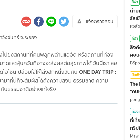
กีฬา
ถ่า
รัสเ
แจ้งตรวจสอบ
สุดท
หงส์
กีฬา
ลิงค
งไปยังสถานที่ที่คนพลุกพล่านแออัด หรือสถานที่ท่อง
คอนต
ะบาดและฝุ่นควันที่อาจจะส่งผลต่อสุขภาพได้ วันนี้เราเลย
BSpo
ONE DAY TRIP :
โอโซน ปล่อยใจให้โล่งสักหนึ่งวันกับ
บันเท
้ามาที่นี่ก็จะสัมผัสได้ถึงความสงบ ธรรมชาติ ความ
The 
อยู่กับธรรมชาติอย่างแท้จริง
"คนเ
pony
ท่องเ
ที่เ
ทริปท