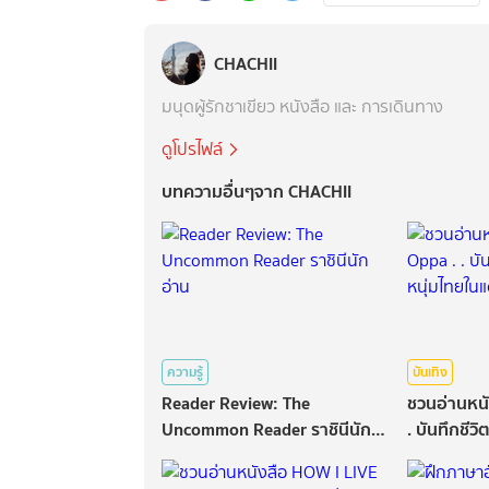
CHACHII
มนุดผู้รักชาเขียว หนังสือ และ การเดินทาง
ดูโปรไฟล์
บทความอื่นๆจาก CHACHII
ความรู้
บันเทิง
Reader Review: The
ชวนอ่านหนั
Uncommon Reader ราชินีนัก
. บันทึกชีว
อ่าน
ในแดนกิมจิ