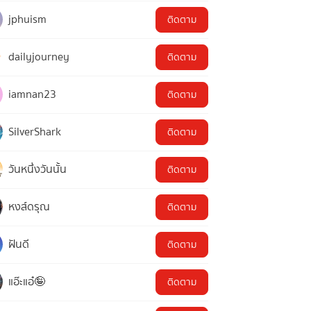
jphuism
ติดตาม
dailyjourney
ติดตาม
iamnan23
ติดตาม
SilverShark
ติดตาม
วันหนึ่งวันนั้น
ติดตาม
หงส์ดรุณ
ติดตาม
ฝันดี
ติดตาม
แอ๊ะแอ๋🤪
ติดตาม