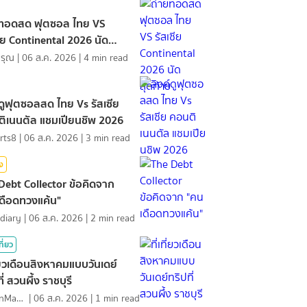
ยทอดสด ฟุตซอล ไทย VS
ซีย Continental 2026 นัด
้าย
ดรุณ
|
06 ส.ค. 2026
|
4
min read
์ดูฟุตซอลสด ไทย Vs รัสเซีย
ิเนนตัล แชมเปียนชิพ 2026
rts8
|
06 ส.ค. 2026
|
3
min read
ิง
Debt Collector ข้อคิดจาก
ดือดทวงแค้น"
diary
|
06 ส.ค. 2026
|
2
min read
ที่ยว
ที่ยวเดือนสิงหาคมแบบวันเดย์
ี่ สวนผึ้ง ราชบุรี
MawinMatravel
|
06 ส.ค. 2026
|
1
min read