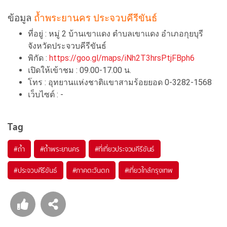
ข้อมูล
ถ้ำพระยานคร ประจวบคีรีขันธ์
ที่อยู่ : หมู่ 2 บ้านเขาแดง ตำบลเขาแดง อำเภอกุยบุรี
จังหวัดประจวบคีรีขันธ์
พิกัด :
https://goo.gl/maps/iNh2T3hrsPtjFBph6
เปิดให้เข้าชม : 09.00-17.00 น.
โทร : อุทยานแห่งชาติเเขาสามร้อยยอด 0-3282-1568
เว็บไซต์ : -
Tag
#ถ้ำ
#ถ้ำพระยานคร
#ที่เที่ยวประจวบคีรีขันธ์
#ประจวบคีรีขันธ์
#ภาคตะวันตก
#เที่ยวใกล้กรุงเทพ