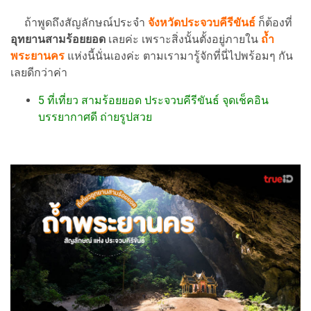
ถ้าพูดถึงสัญลักษณ์ประจำ
จังหวัดประจวบคีรีขันธ์
ก็ต้องที่
อุทยานสามร้อยยอด
เลยค่ะ เพราะสิ่งนั้นตั้งอยู่ภายใน
ถ้ำ
พระยานคร
แห่งนี้นั่นเองค่ะ ตามเรามารู้จักที่นี่ไปพร้อมๆ กัน
เลยดีกว่าค่า
5 ที่เที่ยว สามร้อยยอด ประจวบคีรีขันธ์ จุดเช็คอิน
บรรยากาศดี ถ่ายรูปสวย