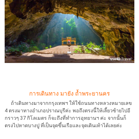
การเดินทาง มายัง ถ้ำพระยานคร
ถ้าเดินทางมาจากกรุงเทพฯ ให้ใช้ถนนทางหลวงหมายเลข
4 ตรงมาทางอำเภอปราณบุรีค่ะ พอถึงตรงนี้ให้เลี้ยวซ้ายไปอี
กราวๆ 37 กิโลเมตร ก็จะถึงที่ทำการอุทยานฯ ค่ะ จากนั้นก็
ตรงไปหาดบางปู ที่เป็นจุดขึ้นเรือและจุดเดินเท้าได้เลยค่ะ