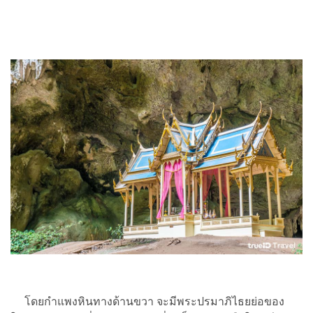
โดยกำแพงหินทางด้านขวา จะมีพระปรมาภิไธยย่อของ