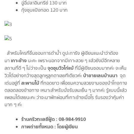
ฉู่ฉี่ปลาอินทรีย์ 130 บาท
กุ้งชุบแป้งทอด 120 บาท
สำหรับใครที่ชื่นชอบการดำน้ำ ดูปะการัง ผู้เขียนแนะนำว่าต้อง
เกาะช้าง
มา
นะคะ เพราะนอกจากมีเกาะสวย ๆ แล้วยังมีอีกหลาย
จุดชุมวิวไก่แบ้
สถานที่ดี ๆ ไม่ว่าจะเป็น
ที่นี่ผู้เขียนชอบมากค่ะ จะเห็น
ป่าชายเลนบ้านนา
วิวได้อย่างกว้างสุดลูกหูลูกตาเลยทีเดียวค่ะ
จุด
สะพานไม้
เด่นอยู่ที่
ที่ทอดยาว เพื่อชมความสวยงามของป่าโกงกาง
ตลอดสองข้างทาง เหมาะสำหรับนั่งรับลมเย็น ๆ มากค่ะ รู้แบบนี้แล้ว
แพลนได้เลยนะคะ ว่าจะมาพักผ่อนที่เกาะช้างเมื่อไร รับรองว่าคุ้มค่า
มาก ๆ ค่ะ
ร้านครัวทะเลซีฟู้ด : 08-984-9910
ภาพถ่ายทั้งหมด : โดยผู้เขียน