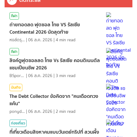
กีฬา
ถ่ายทอดสด ฟุตซอล ไทย VS รัสเซีย
Continental 2026 นัดสุดท้าย
หงส์ดรุณ
|
06 ส.ค. 2026
|
4
min read
กีฬา
ลิงค์ดูฟุตซอลสด ไทย Vs รัสเซีย คอนติเนนตัล
แชมเปียนชิพ 2026
BSports8
|
06 ส.ค. 2026
|
3
min read
บันเทิง
The Debt Collector ข้อคิดจาก "คนเดือดทวง
แค้น"
ponydiary
|
06 ส.ค. 2026
|
2
min read
ท่องเที่ยว
ที่เที่ยวเดือนสิงหาคมแบบวันเดย์ทริปที่ สวนผึ้ง