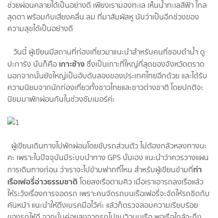
ช่วยผ่อนคลายได้เป็นอย่างดี เพียงเรามองทะเล เห็นน้ำทะเลสีฟ้า ไกล
สุดตา พร้อมกับเสียงคลื่น ลม ที่มาสัมผัสหู นับว่าเป็นอีกช่วงของ
ความสุขได้เป็นอย่างดี
วันนี้ ผู้เขียนมีสถานที่ท่องเที่ยวมาแนะนำสำหรับคนที่ชอบดำน้ำ ดู
เกาะช้าง
ปะการัง นั่นก็คือ
ซึ่งเป็นเกาะที่ใหญ่ที่สุดของจังหวัดตราด
นอกจากนั้นยังใหญ่เป็นอับดับสองของประเทศไทยอีกด้วย และได้รับ
ความนิยมจากนักท่องเที่ยวทั้งชาวไทยและชาวต่างชาติ โดยปกติจะ
นิยมมาพักผ่อนกันในช่วงซัมเมอร์ค่ะ
ผู้เขียนเดินทางไปพักผ่อนโดยขับรถส่วนตัว ไม่ต้องกลัวหลงทางนะ
คะ เพราะในปัจจุบันมีระบบนำทาง GPS นั่นเอง แนะนำว่าควรวางแผน
ท่า
การเดินทางก่อน ว่าเราจะไปข้ามฟากที่ไหน สำหรับผู้เขียนข้ามที่
เรือเฟอรี่อ่าวธรรมชาติ
โดยลงเรือตามคิว เมื่อเราเอารถลงเรือแล้ว
ให้ระวังเรื่องการจอดรถ เพราะคนจัดรถบนเรือเฟอรี่จะจัดให้รถชิดกับ
คันหน้า แนะนำให้ดึงเบรคมือไว้ค่ะ แล้วก็ตรวจสอบความเรียบร้อย
ของรถให้ดี จากนั้นค่อยลงจากรถไปชมวิวบนเรือ พอเรือใกล้จะถึง