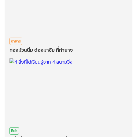
อาหาร
ทองม้วนนิ่ม ต้องมาชิม ที่ท่ายาง
กีฬา