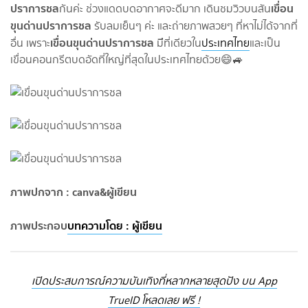
ปราการชล
เขื่อน
กันค่ะ ช่วงแดดบดอากาศจะดีมาก เดินชมวิวบนสัน
ขุนด่านปราการชล
รับลมเย็นๆ ค่ะ และถ่ายภาพสวยๆ ที่หาไม่ได้จากที่
เขื่อนขุนด่านปราการชล
อื่น เพราะ
ม
ที่เดียวใน
ประเทศไทย
และเป็น
เขื่อนคอนกรีตบดอัดที่ใหญ่ที่สุดในประเทศไทยด้วย😄🚙
ภาพปกจาก : canva&ผู้เขียน
ภาพประกอบ
บทความโดย : ผู้เขียน
เปิดประสบการณ์ความบันเทิงที่หลากหลายสุดปัง บน App
TrueID โหลดเลย ฟรี !