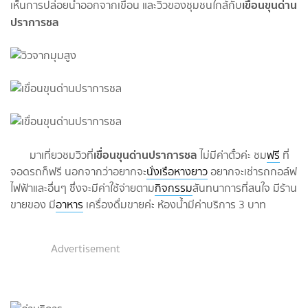
เขื่อนขุนด่าน
เห็นการปล่อยน้ำออกจากเขื่อน และวิวของชุมชนใกล้กับ
ปราการชล
เขื่อนขุนด่านปราการชล
มาเที่ยวชมวิวที่
ไม่มีค่าตั๋วค่ะ ชม
ฟรี
ที่
จอดรถก็ฟรี นอกจากว่าอยากจะ
นั่งเรือหางยาว
อยากจะเช่ารถกอล์ฟ
ไฟฟ้าและอื่นๆ ซึ่งจะมีค่าใช้จ่ายตาม
กิจกรรม
สันทนาการที่สนใจ มีร้าน
ขายของ มี
อาหาร
เครื่องดื่มขายค่ะ ห้องน้ำมีค่าบริการ 3 บาท
Advertisement