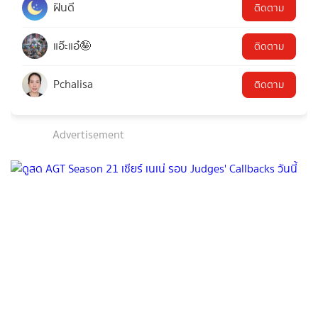
ฝันดี
ติดตาม
แอ๊ะแอ๋🤪
ติดตาม
Pchalisa
ติดตาม
Advertisement