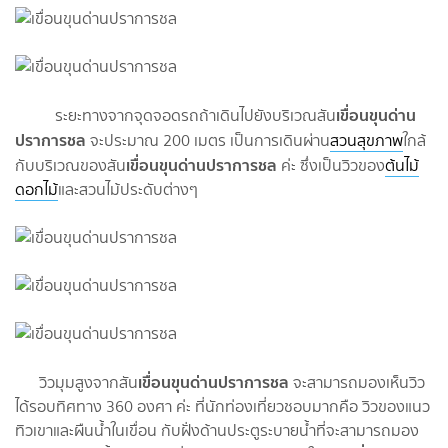
เขื่อนขุนด่าน
ระยะทางจากจุดจอดรถถ้าเดินไปยังบริเวณสัน
ปราการชล
จะประมาณ 200 เมตร เป็นการเดินผ่าน
สวนสุขภาพ
ใกล้
เขื่อนขุนด่านปราการชล
กับบริเวณของสัน
ค่ะ ซึ่งเป็นวิวของ
ต้นไม้
ดอกไม้
และสวนไม้ประดับต่างๆ
เขื่อนขุนด่านปราการชล
วิวมุมสูงจากสัน
จะสามารถมองเห็นวิว
ได้รอบทิศทาง 360 องศา ค่ะ ที่นักท่องเที่ยวชอบมากคือ วิวของแนว
ทิวเขาและผืนน้ำในเขื่อน กับฝั่งด้านประตูระบายน้ำที่จะสามารถมอง