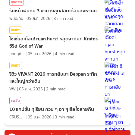
สุขภาพ
รับหน้าฝนกับ 3 งานวิ่งสุดฮอตเดือนสิงหาคม
พบปะกัน
|
05 ส.ค. 2026
|
3
min read
บันเทิง
โซเชียลเดือด! ryan hurst หลุดจากบท Kratos
ซีรีส์ God of War
ponydiary
|
05 ส.ค. 2026
|
4
min read
บันเทิง
รีวิว VIVANT 2026 การกลับมา Beppan ระทึก
และใหญ่กว่าเดิม
WV
|
05 ส.ค. 2026
|
2
min read
แฟชั่น
10 แคปชั่น ทุเรียน กวน ๆ ฮา ๆ ฮีลใจสายกิน
CRUSHที่แปลว่าแอบชอบ
|
05 ส.ค. 2026
|
3
min read