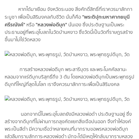
หากได้มาเยือน จังหวัดระนอง สิ่งศักดิ์สิทธิ์ที่เราควรมาสักกา
"พระติปุกะมหาศากยมุนี
ระบูชา เพื่อเป็นสิริมงคลกับชีวิต นั่นก็คือ
ศรีรณังค์"
"หลวงพ่อดีบุก"
หรือ
นั่นเอง ซึ่งประดิษฐานเป็นพระ
ประธานอยู่ที่พระอุโบสถในวัดบ้านหงาว ซึ่งวัดนี้เป็นวัดที่ราษฎรสร้าง
ขึ้นมาไม่ใช่วัดหลวง
การสร้างหลวงพ่อดีบุก พระสารีบุตร และพระโมคคัลลานะ
หลอมจากแร่ดีบุกบริสุทธิ์ถึง 3 ตัน โดยหลวงพ่อดีบุกเป็นพระพุทธรูป
ดีบุกที่ใหญ่ที่สุดในโลก เราจึงควรมาสักการะเพื่อเป็นสิริมงคล
นอกจากนี้ในพระอุโบสถยังมีหลวงพ่อดำ ประดิษฐานอยู่ ซึ่ง
สร้างจากดีบุกที่ไม่ผ่านการถลุงคัดแยกสิ่งเจือปนออก จึงทำให้องค์
พระเป็นสีดำ มีความเชื่อว่าหลายคนที่มากราบขอพรหลวงพ่อดีบุก
แล้วลืมกราบสักการะหลวงพ่อดำ มักจะได้มีเหตุให้กลับมากราบหลวง