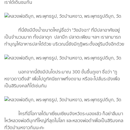
เราได้เดินชมกัน
ที่นี่ยังมีบึงน้ำขนาดใหญ่ชื่อว่า "วังมัจฉา" ที่มีปลาอาศัยอยู่
เป็นจำนวนมาก ทั้งปลาดุก ปลาบึก ปลาตะเพียน ฯลฯ เราสามารถ
ทำบุญให้อาหารปลาได้ด้วย บริเวณนี้ยังมีกุฎิพระตั้งอยู่ริมบึงอีกด้วย
นอกจากนี้ยังมีบันไดประมาณ 300 ขั้นขึ้นภูเขา ชื่อว่า "ภู
หงาวดาวดึงส์" เพื่อไปดูทัศนียภาพที่งดงาม หรือจะไปสั่นระฆังเพื่อ
เป็นสิริมงคลก็ได้เช่นกัน
ใครที่มีโอกาสได้มาเยี่ยมเยียนจังหวัดระนองแล้ว ก็อย่าลืมมา
ไหว้หลวงพ่อดีบุกที่ใหญ่ที่สุดในโลก และหลวงพ่อดำเพื่อเป็นสิริมงคล
ที่วัดบ้านหงาวกันนะคะ