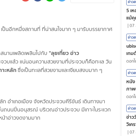
ข่าว
5 เหต
แม้ค
|
07 
์
เป็นอีกหนึ่งสถานที่ ที่น่าสนใจมาก ๆ มารับบรรยากาศ
ข่าว
ubis
"ลุยเที่ยว อ่าว
นุกสนานเพลิดเพลินไปกับ
เกมต้
ะจวบแล้ว แน่นอนความสวยงามที่ประจวบก็คือทะเล วัน
กาะหลัก
ซึ่งเป็นทะเลที่สวยงามและเงียบสงบมาก ๆ
ข่าว
หนัง 
ภาพย
ตน
ลัก อำเภอเมือง จังหวัดประจวบคีรีขันธ์ เดินทางมา
ข่าว
่ในถนนปิ่นอนุสรณ์ บริเวณอ่าวประจวบ มีเกาะในระแวก
ข่าวว
วณหน้าอ่าวงดงามมาก
วิเคร
|
07 