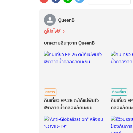
QueenB
ดูโปรไฟล์
บทความอื่นๆจาก QueenB
อาหาร
ท่องเที่ยว
กินเที่ยว EP.26 ตะโก้แม่พิมใจ
กินเที่ยว E
@ตลาดน้ำคลองลัดมะยม
คลองลัดม