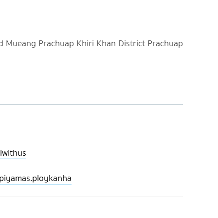
d Mueang Prachuap Khiri Khan District Prachuap
lwithus
/piyamas.ploykanha