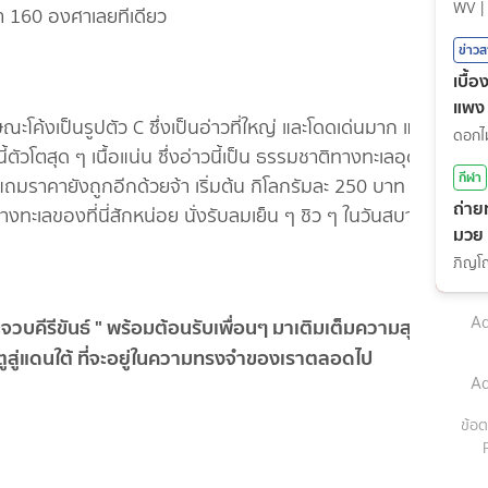
WV
|
า 160 องศาเลยทีเดียว
ข่าว
เบื้
แพง
ะโค้งเป็นรูปตัว C ซึ่งเป็นอ่าวที่ใหญ่ และโดดเด่นมาก แถม
ที่นี้ตัวโตสุด ๆ เนื้อแน่น ซึ่งอ่าวนี้เป็น ธรรมชาติทางทะเลอุดม
กีฬา
 แถมราคายังถูกอีกด้วยจ้า เริ่มต้น กิโลกรัมละ 250 บาท
ถ่าย
ทางทะเลของที่นี่สักหน่อย นั่งรับลมเย็น ๆ ชิว ๆ ในวันสบาย ๆ
มวย
(7ส.
Ad
ะจวบคีรีขันธ์ " พร้อมต้อนรับเพื่อนๆ มาเติมเต็มความสุขใน
ูสู่แดนใต้ ที่จะอยู่ในความทรงจำของเราตลอดไป
Ad
ข้อต