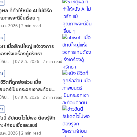
สาร
ุผล ที่ทำให้หนัง AI ไม่เวิร์ก
ุณภาพจะดีขึ้นเรื่อย ๆ
ส.ค. 2026
|
3
min read
สาร
oft เมื่อยักษ์ใหญ่แห่งวงการ
องเร่งเครื่องกู้ศรัทธา
ดอกไม้กับสายน้ำ
|
07 ส.ค. 2026
|
2
min read
สาร
ชีวิตที่ถูกย่อส่วน เมื่อ
นตร์เป็นกระจกเงาสะท้อนตัว
ดอกไม้กับสายน้ำ
|
07 ส.ค. 2026
|
2
min read
สาร
ันนี้ อัปเดตไวไม่พอ ต้องรู้จัก
าะห์ก่อนเชื่อและแชร์
ส.ค. 2026
|
2
min read