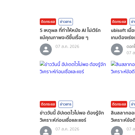
ติดกระแส
ข่าวสาร
ติดกระแส
ข่
5 เหตุผล ที่ทำให้หนัง AI ไม่เวิร์ก
ubisoft เมื
แม้คุณภาพจะดีขึ้นเรื่อย ๆ
เกมต้องเร่งเ
07 ส.ค. 2026
ดอกไ
07 ส
ติดกระแส
ข่าวสาร
ติดกระแส
ข่
ข่าววันนี้ อัปเดตไวไม่พอ ต้องรู้จัก
สินสลากออม
วิเคราะห์ก่อนเชื่อและแชร์
วิเคราะห์ข้อด
07 ส.ค. 2026
07 ส