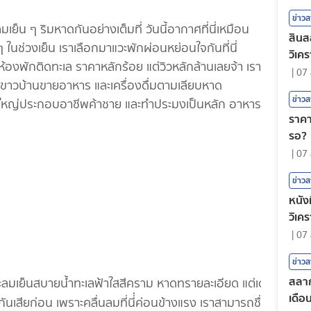
ข่าว
็น ๆ ริมหาดกันอย่างเต็มที่ วันนี้อากาศที่นี่เหมือน
สินส
ในช่วงเย็น เราเลือกมาแวะพักผ่อนหย่อนใจกันที่นี่
วิเคร
ารห้องพักติดทะเล ราคาหลักร้อย แต่วิวหลักล้านเลยจ้า เรา
|
07 
มีขาวบ้านขายอาหาร และเครื่องดื่มตามเลียบหาด
ข่าว
ี่ส่วนใหญ่ประกอบอาชีพค้าชาย และทำประมงเป็นหลัก อาหาร
ราคา
รอ?
|
07 
ข่าว
หนังท
วิเค
|
07 
ข่าว
สลาก
ะลมเย็นสบายน้ำทะเลฟ้าใสสีคราม หาดทรายละเอียด แต่เด๋
เดือ
นเสียก่อน เพราะคลื่นลมที่นี่่ค่อนข้างแรง
เราสามารถชื่นชม