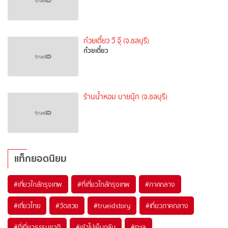
ก๋วยเตี๋ยว วี จุ๊ (จ.ชลบุรี)
ก๋วยเตี๋ยว
ร้านน้ำหอม บายนุ๊ก (จ.ชลบุรี)
แท็กยอดนิยม
#เที่ยวใกล้กรุงเทพ
#ที่เที่ยวใกล้กรุงเทพ
#ภาคกลาง
#เที่ยวไทย
#วัดสวย
#trueidstory
#เที่ยวภาคกลาง
#ที่เที่ยวธรรมชาติ
#เช้าไปเย็นกลับ
#ทะเล