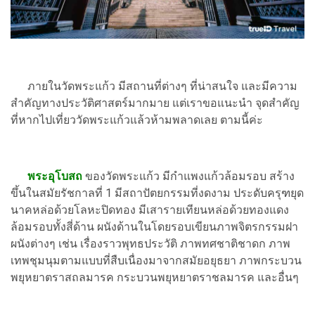
ภายในวัดพระแก้ว มีสถานที่ต่างๆ ที่น่าสนใจ และมีความ
สำคัญทางประวัติศาสตร์มากมาย แต่เราขอแนะนำ จุดสำคัญ
ที่หากไปเที่ยววัดพระแก้วแล้วห้ามพลาดเลย ตามนี้ค่ะ
พระอุโบสถ
ของวัดพระแก้ว มีกำแพงแก้วล้อมรอบ สร้าง
ขึ้นในสมัยรัชกาลที่ 1 มีสถาปัตยกรรมที่งดงาม ประดับครุฑยุด
นาคหล่อด้วยโลหะปิดทอง มีเสารายเทียนหล่อด้วยทองแดง
ล้อมรอบทั้งสี่ด้าน ผนังด้านในโดยรอบเขียนภาพจิตรกรรมฝา
ผนังต่างๆ เช่น เรื่องราวพุทธประวัติ ภาพทศชาติชาดก ภาพ
เทพชุมนุมตามแบบที่สืบเนื่องมาจากสมัยอยุธยา ภาพกระบวน
พยุหยาตราสถลมารค กระบวนพยุหยาตราชลมารค และอื่นๆ