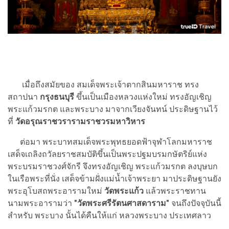
เมื่อถึงสมัยของ สมเด็จพระเจ้าตากสินมหาราช ทรง
สถาปนา
กรุงธนบุรี
ขึ้นเป็นเมืองหลวงแห่งใหม่ ทรงอัญเชิญ
พระแก้วมรกต และพระบาง มาจากเวียงจันทน์ ประดิษฐานไว้
ที่
วัดอรุณราชวรารามราชวรมหาวิหาร
ต่อมา พระบาทสมเด็จพระพุทธยอดฟ้าจุฬาโลกมหาราช
เสด็จเถลิงถวัลยราชสมบัติขึ้นเป็นพระปฐมบรมกษัตริย์แห่ง
พระบรมราชวงศ์จักรี จึงทรงอัญเชิญ พระแก้วมรกต ลงบุษบก
ในเรือพระที่นั่ง เสด็จข้ามฝั่งแม่น้ำเจ้าพระยา มาประดิษฐานยัง
พระอุโบสถพระอารามใหม่
วัดพระแก้ว
แล้วพระราชทาน
นามพระอารามว่า
"วัดพระศรีรัตนศาสดาราม"
จนถึงปัจจุบันนี้
สำหรับ พระบาง นั้นได้คืนให้แก่ หลวงพระบาง ประเทศลาว