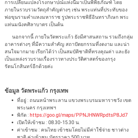
การเปลี่ยนแปลงโรงกษาปณ์แห่งนี้มาเป็นพิพิธภัณฑ์ โดย
ภายในรวบรวมวัตถุสำคัญต่างๆ เช่น พระแท่นที่ประทับของ
พ่อขุนรามคำแหงมหาราช รูปพระราชพิธีอินทราภิเษก พระ
แท่นมนังคศิลาบาตร เป็นต้น
นอกจากนี้ ภายในวัดพระแก้ว ยังมีศาสนสถาน รวมถึงกลุ่ม
อาคารต่างๆ ที่มีความสำคัญ สถาปัตยกรรมที่งดงาม และน่า
สนใจมากมาย เรียกได้ว่า เป็นสมบัติชาติที่ทรงคุณค่า และยัง
เป็นแหล่งรวบรวมเรื่องราวทางประวัติศาสตร์ของกรุง
รัตนโกสินทร์อีกด้วยค่ะ
ข้อมูล วัดพระแก้ว กรุงเทพ
ที่อยู่ : ถนนหน้าพระลาน แขวงพระบรมมหาราชวัง เขต
พระนคร กรุงเทพฯ
พิกัด :
https://goo.gl/maps/PPNJHNWRpdtsP8Jd7
เปิดให้เข้าชม : 08.30-15.30 น.
ค่าเข้าชม : คนไทย เข้าชมโดยไม่มีค่าใช้จ่าย ชาวต่าง
ชาติ ค่าเข้าชม บัตรราคา 500 บาท