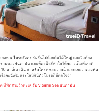
สุดของหาดไตรตรังค่ะ ร่มรื่นไปด้วยต้นไม้ใหญ่ และวิวท้อง
ามของอันดามัน และท้องฟ้าสีฟ้าใสได้อย่างเต็มที่เลยที
0 นาทีเท่านั้น สำหรับใครที่ชอบว่ายน้ำบอกเลยว่าต้องฟิน
รือจะนั่งริมสระใส่บิกินี่ตัวโปรดก็ดีต่อใจจ้า
็ต ที่พักสวยวิวทะเล รับ Vitamin Sea อันดามัน