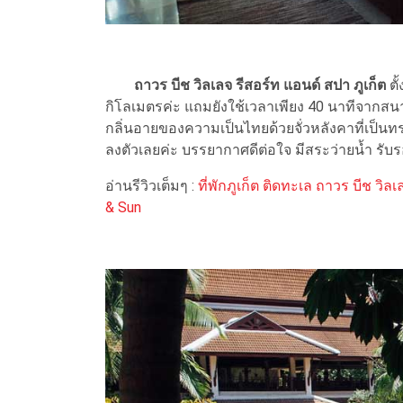
ถาวร บีช วิลเลจ รีสอร์ท แอนด์ สปา ภูเก็ต
ตั
กิโลเมตรค่ะ แถมยังใช้เวลาเพียง 40 นาทีจากสนามบิ
กลิ่นอายของความเป็นไทยด้วยจั่วหลังคาที่เป็
ลงตัวเลยค่ะ บรรยากาศดีต่อใจ มีสระว่ายน้ำ รับร
อ่านรีวิวเต็มๆ :
ที่พักภูเก็ต ติดทะเล ถาวร บีช 
& Sun