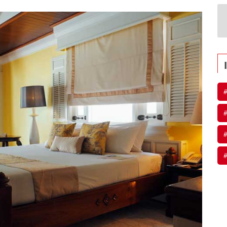
#
#
#
#