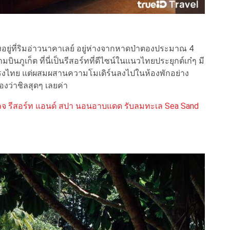
้งอยู่ที่ริมอ่าวนาคาเลย์ อยู่ห่างจากหาดป่าตองประมาณ 4
นภูเก็ต ที่นี่เป็นรีสอร์ทที่ดีไซน์ในแนวไทยประยุกต์เก๋ๆ มี
นทรงไทย แต่ผสมผสานความโมเดิร์นลงไปในห้องพักอย่าง
องว่าชิลสุดๆ เลยค่า
วิลเลจ รีสอร์ท แอนด์ สปา นอนอาบแดด รับลมทะเล Sea Sand