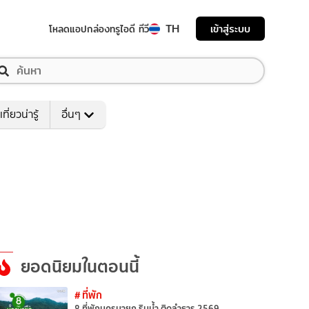
TH
เข้าสู่ระบบ
โหลดแอป
กล่องทรูไอดี ทีวี
เที่ยวน่ารู้
อื่นๆ
ยอดนิยมในตอนนี้
# ที่พัก
8 ที่พักนครนายก ริมน้ำ ติดลำธาร 2569