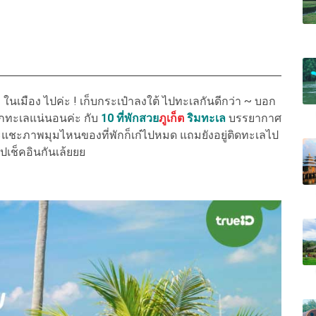
มือง ไปค่ะ ! เก็บกระเป๋าลงใต้ ไปทะเลกันดีกว่า ~ บอก
รักทะเลแน่นอนค่ะ กับ
10 ที่พักสวย
ภูเก็ต
ริมทะเล
บรรยากาศ
าจะแชะภาพมุมไหนของที่พักก็เก๋ไปหมด แถมยังอยู่ติดทะเลไป
ปเช็คอินกันเล้ยยย