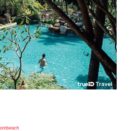
e
vornbeach