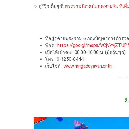
✨ ดูรีวิวเต็มๆ ที่
พระราชนิเวศน์มฤคทายวัน ที่เที่ย
ที่อยู่ : ค่ายพระราม 6 กองบัญชาการตำร
พิกัด :
https://goo.gl/maps/VCjVvvjZTUP
เปิดให้เข้าชม : 08.30-16.30 น. (ปิดวันพุธ)
โทร : 0-3250-8444
เว็บไซต์ :
www.mrigadayavan.or.th
====
2