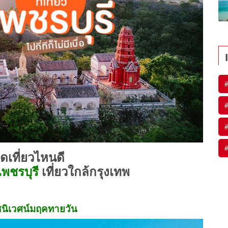
#
#
#
#
ุดเที่ยวไหนดี
วเพชรบุรี
เที่ยวใกล้กรุงเทพ
ชนิเวศน์มฤคทายวัน