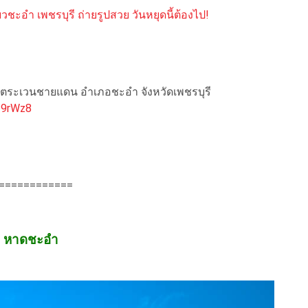
วชะอำ เพชรบุรี ถ่ายรูปสวย วันหยุดนี้ต้องไป!
วจตระเวนชายแดน อำเภอชะอำ จังหวัดเพชรบุรี
f9rWz8
============
. หาดชะอำ