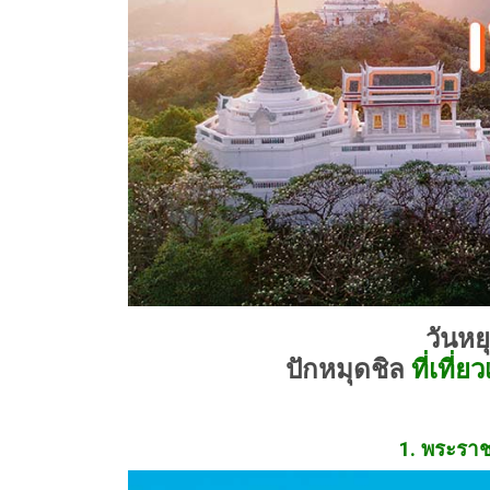
วันหย
ปักหมุดชิล
ที่เที่ย
1. พระรา