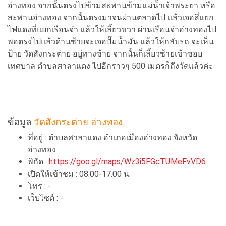
อ่างทอง จากนั้นตรงไปข้ามสะพานข้ามแม่น้ำเจ้าพระยา หรือ
สะพานอ่างทอง จากนั้นตรงมาจนผ่านตลาดไป แล้วเจอสี่แยก
ไฟแดงที่แยกเรือนจำ แล้วให้เลี้ยวขวา ผ่านเรือนจำอ่างทองไป
พอตรงไปแล้วด้านซ้ายจะเจอปั๊มน้ำมัน แล้วให้กลับรถ จะเห็น
ป้าย วัดสังกระต่าย อยู่ทางซ้าย จากนั้นก็เลี้ยวซ้ายเข้าซอย
เทศบาล ตำบลศาลาแดง ไปอีกราวๆ 500 เมตรก็ถึงวัดแล้วค่ะ
ข้อมูล
วัดสังกระต่าย อ่างทอง
ที่อยู่ : ตำบลศาลาแดง อำเภอเมืองอ่างทอง จังหวัด
อ่างทอง
พิกัด :
https://goo.gl/maps/Wz3i5FGcTUMeFvVD6
เปิดให้เข้าชม : 08.00-17.00 น.
โทร : -
เว็บไซต์ : -