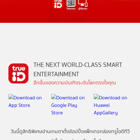
THE NEXT WORLD-CLASS SMART
ENTERTAINMENT
อีกขั้นของความบันเทิงระดับโลกตรงใจคุณ
วันนี้
ดู
สิทธิพิเศษ
อ่าน
เกม
ตาตั้ง
ช้อปปิ้ง
แพ็กเกจ
กล่องทรูไอดีทีวี