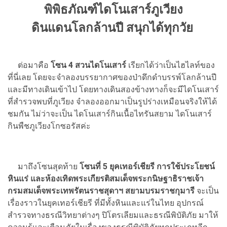
พิพิธภัณฑ์ไดโนเสาร์ภูเวียง
ดินแดนโลกล้านปี สนุกได้ทุกวัย
ต่อมาคือ
โซน 4 สวนไดโนเสาร์
เรียกได้ว่าเป็นไฮไลท์ของ
ที่นี่เลย โดยจะจำลองบรรยากาศของป่าดึกดำบรรพ์โลกล้านปี
และมีทางเดินเข้าไป โดยทางเดินสองข้างทางก็จะมีไดโนเสาร์
ที่สำรวจพบที่ภูเวียง จำลองออกมาเป็นรูปร่างเหมือนจริงให้ได้
ชมกัน ไม่ว่าจะเป็น ไดโนเสาร์กินเนื้อไทรันสยาม ไดโนเสาร์
กินพืชภูเวียงโกซอรัสค่ะ
มาถึงโซนสุดท้าย
โซนที่ 5 ยุคเทอร์เชียรี การใช้ประโยชน์
หินแร่ และห้องเทิดพระเกียรติสมเด็จพระกนิษฐาธิราชเจ้า
กรมสมเด็จพระเทพรัตนราชสุดาฯ สยามบรมราชกุมารี
จะเป็น
เรื่องราวในยุคเทอร์เชียรี ที่มีทั้งหินและแร่ในไทย อุปกรณ์
สำรวจทางธรณีวิทยาต่างๆ ปิโตรเลียมและธรณีพิบัติภัย มาให้