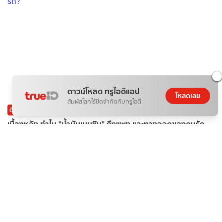
ดาวน์โหลด ทรูไอดีแอป
โหลดเลย
สัมผัสโลกไร้ขีดจำกัดกับทรูไอดี
ติดกระแส
ข่าวสาร
เบื้องหลัง ทำไม "น้ำมันเบนซิน" ถึงแพง และทางออกของคนรัก
รถ?
ดอกไม้กับสายน้ำ
07 ส.ค. 2026