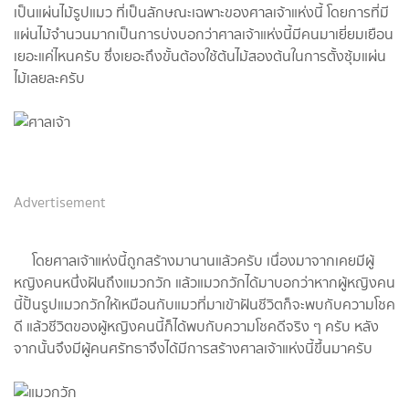
เป็นแผ่นไม้รูปแมว ที่เป็นลักษณะเฉพาะของศาลเจ้าแห่งนี้ โดยการที่มี
แผ่นไม้จำนวนมากเป็นการบ่งบอกว่าศาลเจ้าแห่งนี้มีคนมาเยี่ยมเยือน
เยอะแค่ไหนครับ ซึ่งเยอะถึงขั้นต้องใช้ต้นไม้สองต้นในการตั้งซุ้มแผ่น
ไม้เลยละครับ
Advertisement
โดยศาลเจ้าแห่งนี้ถูกสร้างมานานแล้วครับ เนื่องมาจากเคยมีผู้
หญิงคนหนึ่งฝันถึงแมวกวัก แล้วแมวกวักได้มาบอกว่าหากผู้หญิงคน
นี้ปั้นรูปแมวกวักให้เหมือนกับแมวที่มาเข้าฝันชีวิตก็จะพบกับความโชค
ดี แล้วชีวิตของผู้หญิงคนนี้ก็ได้พบกับความโชคดีจริง ๆ ครับ หลัง
จากนั้นจึงมีผู้คนศรัทธาจึงได้มีการสร้างศาลเจ้าแห่งนี้ขึ้นมาครับ