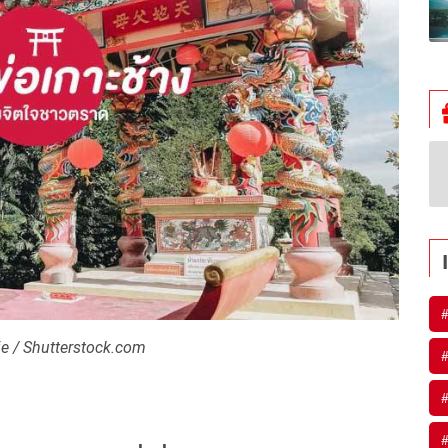
#
ie / Shutterstock.com
#
#
#