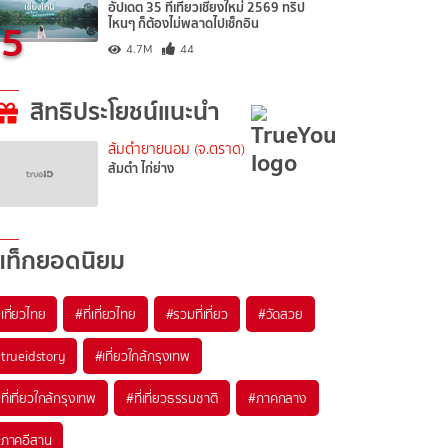
อัปเดต 35 ที่เที่ยวเชียงใหม่ 2569 ทริป
5
ไหนๆ ก็ต้องไม่พลาดไปเช็กอิน
4.7M
44
สิทธิประโยชน์แนะนำ
ส้มตำยายนอม (จ.ตราด)
ส้มตำ ไก่ย่าง
แท็กยอดนิยม
เที่ยวไทย
#ที่เที่ยวไทย
#รวมที่เที่ยว
#วัดสวย
trueidstory
#เที่ยวใกล้กรุงเทพ
ที่เที่ยวใกล้กรุงเทพ
#ที่เที่ยวธรรมชาติ
#ภาคกลาง
ภาคอีสาน