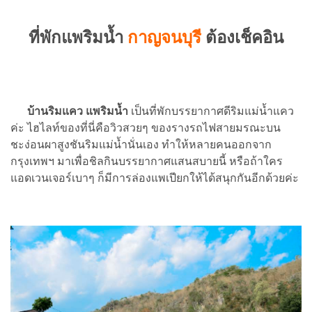
ที่พักแพริมน้ำ
กาญจนบุรี
ต้องเช็คอิน
บ้านริมแคว แพริมน้ำ
เป็นที่พักบรรยากาศดีริมแม่น้ำแคว
ค่ะ ไฮไลท์ของที่นี่คือวิวสวยๆ ของรางรถไฟสายมรณะบน
ชะง่อนผาสูงชันริมแม่น้ำนั่นเอง ทำให้หลายคนออกจาก
กรุงเทพฯ มาเพื่อชิลกินบรรยากาศแสนสบายนี้ หรือถ้าใคร
แอดเวนเจอร์เบาๆ ก็มีการล่องแพเปียกให้ได้สนุกกันอีกด้วยค่ะ