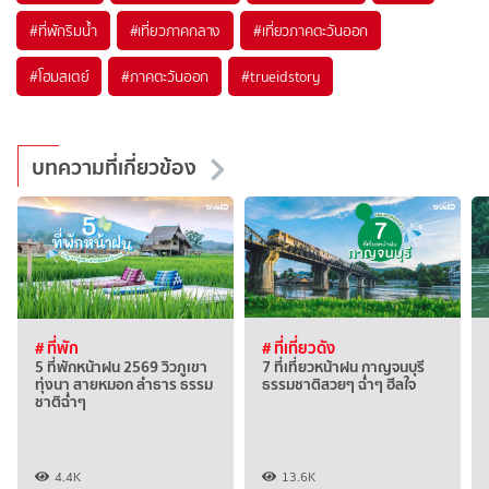
#ที่พักริมน้ำ
#เที่ยวภาคกลาง
#เที่ยวภาคตะวันออก
#โฮมสเตย์
#ภาคตะวันออก
#trueidstory
บทความที่เกี่ยวข้อง
# ที่พัก
# ที่เที่ยวดัง
5 ที่พักหน้าฝน 2569 วิวภูเขา
7 ที่เที่ยวหน้าฝน กาญจนบุรี
ทุ่งนา สายหมอก ลำธาร ธรรม
ธรรมชาติสวยๆ ฉ่ำๆ ฮีลใจ
ชาติฉ่ำๆ
4.4K
13.6K