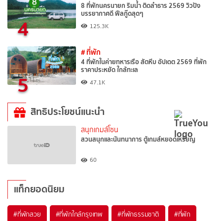
8 ที่พักนครนายก ริมน้ำ ติดลำธาร 2569 วิวปัง
บรรยากาศดี ฟีลกู๊ดสุดๆ
4
125.3K
# ที่พัก
4 ที่พักในค่ายทหารเรือ สัตหีบ อัปเดต 2569 ที่พัก
ราคาประหยัด ใกล้ทะเล
5
47.1K
สิทธิประโยชน์แนะนำ
สนุกเกมส์โซน
สวนสนุกและนันทนาการ ตู้เกมส์หยอดเหรียญ
60
แท็กยอดนิยม
#ที่พักสวย
#ที่พักใกล้กรุงเทพ
#ที่พักธรรมชาติ
#ที่พัก