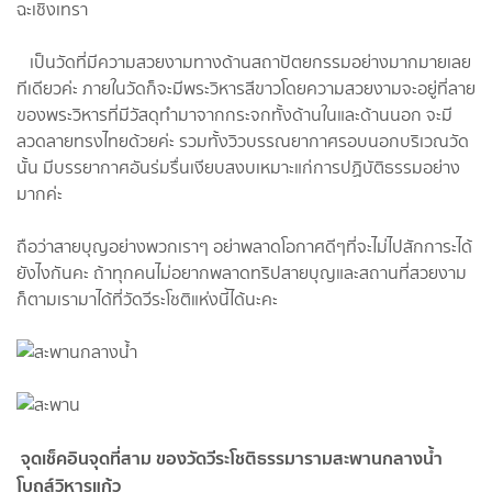
ฉะเชิงเทรา
เป็นวัดที่มีความสวยงามทางด้านสถาปัตยกรรมอย่างมากมายเลย
ทีเดียวค่ะ ภายในวัดก็จะมีพระวิหารสีขาวโดยความสวยงามจะอยู่ที่ลาย
ของพระวิหารที่มีวัสดุทำมาจากกระจกทั้งด้านในและด้านนอก จะมี
ลวดลายทรงไทยด้วยค่ะ รวมทั้งวิวบรรณยากาศรอบนอกบริเวณวัด
นั้น มีบรรยากาศอันร่มรื่นเงียบสงบเหมาะแก่การปฏิบัติธรรมอย่าง
มากค่ะ
ถือว่าสายบุญอย่างพวกเราๆ อย่าพลาดโอกาศดีๆที่จะไม่ไปสักการะได้
ยังไงกันคะ ถ้าทุกคนไม่อยากพลาดทริปสายบุญและสถานที่สวยงาม
ก็ตามเรามาได้ที่วัดวีระโชติแห่งนี้ได้นะคะ
จุดเช็คอินจุดที่สาม ของวัดวีระโชติธรรมารามสะพานกลางน้ำ
โบถส์วิหารแก้ว