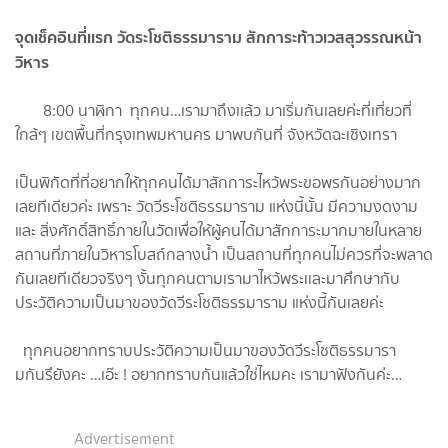
จุดเช็คอินที่เเรก วัดระโชติธรรมาราม สักการะท้าวเวสสุวรรณหน้า
วิหาร
8:00 นาฬิกา ทุกคน…เรามาถึงเเล้ว มาเริ่มกันเลยค่ะที่เที่ยวที่
ใกล้ๆ เขตพื้นที่กรุงเทพมหานคร มาพบกันที่ จังหวัดฉะเชิงเทรา
เป็นพิกัดที่ที่อยากให้ทุกคนได้มาสักการะไหว้พระขอพรกันอย่างมาก
เลยทีเดียวค่ะ เพราะ วัดวีระโชติธรรมาราม แห่งนี้นั้น มีความงดงาม
และ สิ่งศักดิ์สิทธิ์ภายในวัดเพื่อให้ผู้คนได้มาสักการะมากมายในหลาย
สถานที่ภายในวิหารโบสถ์กลางน้ำ เป็นสถานที่ทุกคนไม่ควรที่จะพลาด
กันเลยทีเดียวจริงๆ งั้นทุกคนตามเรามาไหว้พระเเละมาศึกษากับ
ประวัติความเป็นมาของวัดวีระโชติธรรมาราม แห่งนี้กันเลยค่ะ
ทุกคนอยากทราบประวัติความเป็นมาของวัดวีระโชติธรรมารา
มกันรึยังคะ …เอ๊ะ ! อยากทราบกันแล้วใช่ไหมคะ เรามาฟังกันค่ะ…
Advertisement