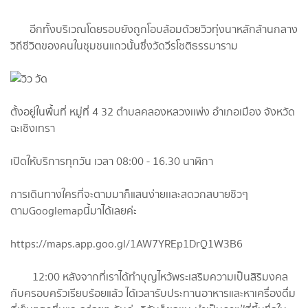
อีกทั้งบริเวณโดยรอบยังถูกโอบล้อมด้วยวิวทุ่งนาหลักล้านกลาง
วิถีชีวิตของคนในชุมชนแถวนั้นซึ่งวัดวีรโชติธรรมาราม
ตั้งอยู่ในพื้นที่ หมู่ที่ 4 32 ตำบลคลองหลวงเเพ่ง อำเภอเมือง จังหวัด
ฉะเชิงเทรา
เปิดให้บริการทุกวัน เวลา 08:00 - 16.30 นาฬิกา
การเดินทางใครที่จะตามมาก็แสนง่ายเเละสดวกสบายชิวๆ
ตามGooglemapนี้มาได้เลยค่ะ
https://maps.app.goo.gl/1AW7YREp1DrQ1W3B6
12:00 หลังจากที่เราได้ทำบุญไหว้พระเสริมความเป็นสิริมงคล
กับครอบครัวเรียบร้อยแล้ว ได้เวลารับประทานอาหารและหาเครื่องดื่ม