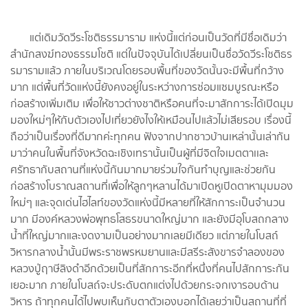
แต่เดิมวัดวีระโชติธรรมาราม แห่งนี้แต่ก่อนเป็นวัดที่มีชื่อเดิมว่า
สำนักสงฆ์ทองธรรมโชติ แต่ในปัจจุบันได้เปลี่ยนเป็นชื่อวัดวีระโชติธร
รมารามแล้ว ภายในบริเวณโดยรอบพื้นที่ของวัดนั้นจะมีพื้นที่กว้าง
มาก แต่พื้นที่วัดแห่งนี้ยังคงอยู่ในระหว่างการซ่อมแซมบูรณะหรือ
ก่อสร้างเพิ่มเติม เพื่อให้ชาวต่างชาติหรือคนที่จะมาสักการะได้เปิดมุม
มองใหม่ๆให้กับตัวเองไปเที่ยวยังไงให้เหมือนไปแล้วไม่เสียรอบ เรื่องนี้
ถือว่าเป็นเรื่องที่ดีมากค่ะทุกคน ฟังจากปากชาวบ้านเหล่านั้นเล่ากัน
มาว่าคนในพื้นที่จังหวัดฉะเชิงเทรานั้นเป็นผู้ที่มีจิตใจเมตตาเเละ
ศรัทธากับสถานที่แห่งนี้กันมากมายร่วมใจกันทำบุญและช่วยกัน
ก่อสร้างโบราณสถานที่เพื่อให้ลูกๆหลานได้มาเปิดหูเปิดตาหามุมมอง
ใหม่ๆ และจุดเด่นไฮไลท์ของวัดแห่งนี้มีหลายที่ให้สักการะเป็นจำนวน
มาก มีองค์หลวงพ่อพุทธโสธรขนาดใหญ่มาก และยังมีอุโบสถกลาง
น้ำที่ใหญ่มากและงดงามเป็นอย่างมากเลยมีเดียว แต่ภายในโบสถ์
วิหารกลางน้ำนั้นมีพระราชพรหมยานและมีสรีระสังขารจำลองของ
หลวงปู่ฤาษีลิงดำอีกด้วยเป็นที่สักการะอีกที่หนึ่งที่คนไปสักการะกัน
เยอะมาก ภายในโบสถ์จะประดับตกแต่งไปด้วยกระจกเงารอบด้าน
วิหาร ถ้าทุกคนได้ไปพบเห็นกับตาตัวเองบอกได้เลยว่าเป็นสถานที่ที่