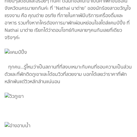
ที่เย็นๆสดชื่นและอร่อยๆ กันค่ะ ดิฉันก็ขอเเนะนำเป็นคาเฟ่ที่ขึ้นชื่อใน
จังหวัดนครนายกกันค่ะ ที่ “Nathai นาต่าย” ของนักร้องสาวขวัญใจ
แรงงาน คือ คุณต่าย อรทัย ที่ภายในคาเฟ่มีบริการเครื่องดื่มและ
อาหาร รวมทั้งหากใครต้องการมาพักผ่อนหย่อนใจสไตล์แคมป์ปิ้ง ที่
Nathai นาต่าย เรียกได้ว่าตอบโจทย์กับหลายๆคนกันเลยที่เดียว
จริงๆค่ะ
ทุกคน…รู้ไหมว่าเป็นสถานที่ที่สงบเหมาะกับคนที่ชอบความเป็นส่วน
ตัวและที่พักติดภูเขาเเละได้ชมวิวที่สวยงาม บอกได้เลยว่าราคาที่พัก
หลักพันแต่วิวหลักล้านแน่นอน