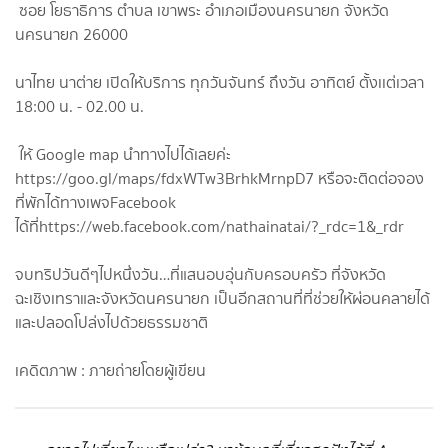
ซอย โยธาธิการ ตำบล เขาพระ อำเภอเมืองนครนายก จังหวัด
นครนายก 26000
นาไทย นาต่าย เปิดให้บริการ ทุกวันจันทร์ ถึงวัน อาทิตย์ ตั้งเเต่เวลา
18:00 น. - 02.00 น.
ให้ Google map นำทางไปได้เลยค่ะ
https://goo.gl/maps/fdxWTw3BrhkMrnpD7 หรือจะติดต่อจอง
ที่พักได้ทางเพจFacebook
ได้ที่https://web.facebook.com/nathainatai/?_rdc=1&_rdr
จบทริปวันดีๆไปหนึ่งวัน…ที่แสนอบอุ่นกับครอบครัว ที่จังหวัด
ฉะเชิงเทราและจังหวัดนครนายก เป็นอีกสถานที่ที่ช่วยให้ผ่อนคลายได้
และปลอดโปล่งไปด้วยธรรมชาติ
เคดิตภาพ : ภายถ่ายโดยผู้เขียน