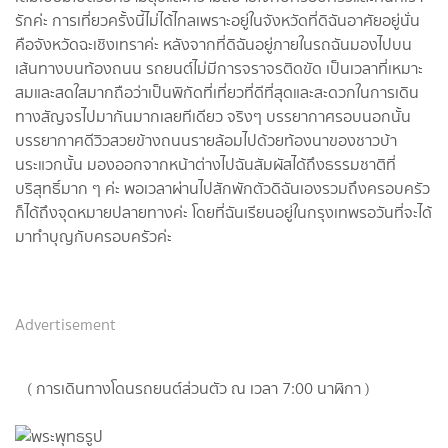
รักค่ะ การเที่ยวครั้งนี้ไม่ได้ไกลเพราะอยู่ในจังหวัดที่ดิฉันอาศัยอยู่นั่น
คือจังหวัดฉะเชิงเทราค่ะ หลังจากที่ดิฉันอยู่ภายในรถฉันมองไปบน
เส้นทางบนท้องถนน รถยนต์ไม่มีการจราจรติดขัด เป็นเวลาที่เหมาะ
สมและสดใสมากถือว่าเป็นพิกัดที่เที่ยวที่ดีที่สุดและสะดวกในการเดิน
ทางสัญจรไปมากันมากเลยทีเดียว จริงๆ บรรยากาศรอบนอกนั้น
บรรยากาศดีวิวสวยข้างถนนรายล้อมไปด้วยท้องนาของชาวบ้า
นระแวกนั้น มองออกจากหน้าต่างไปฉันสัมผัสได้ถึงธรรมชาติที่
บริสุทธิ์มาก ๆ ค่ะ พอเวลาผ่านไปสักพักตัวดิฉันเองรวมถึงครอบครัว
ก็ได้ถึงจุดหมายปลายทางค่ะ โดยที่ฉันเรียนอยู่ในกรุงเทพรอวันที่จะได้
มาทำบุญกับครอบครัวค่ะ
Advertisement
( การเดินทางโดนรถยนต์ส่วนตัว ณ เวลา 7:00 นาฬิกา )