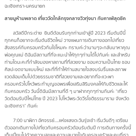
สายมูห้ามพลาด เที่ยววัดใกล้กรุงกลางวิวทุ่งนา กับคาเฟ่สุดชิค
สวัสดีปีกระต่าย ยินดีต้อนรับทุกท่านเข้าสู่ปี 2023 เริ่มต้นปีนี้
ทุกคนก็อยากจะเริ่มต้นชีวิตใหม่ วางแผนการเดินทางออกไปเที่ยว
สังสรรค์กับครอบครัวกันใช่ไหมคะ ทราบค่ะว่านานๆจะกลับมาหาคุณ
พ่อคุณแม่ ดิฉันมีสถานที่ที่จะแนะนำให้ทุกๆท่านได้ไปกันค่ะ และสำหรับ
ท่านใดนะคะที่กำลังมองหาสถานที่ที่สวยงาม ชอบความเป็นไทย ชอบ
ศิลปะงดงามแบบใหม่ และที่ที่ทำให้ท่านสบายใจสงบร่มรื่นและสภาพ
แวดล้อมเต็มไปด้วยธรรมชาติที่สวยงามและอยากที่จะแวะพา
ครอบครัวไปไหว้พระทำบุญขอพรเพื่อเสริมสิริมงคลให้กับชีวิตและให้
กับครอบครัว วันนี้ดิฉันมีสถานที่ดี ๆ มาฝากทุกๆท่านกันค่ะ “เที่ยว
วัดต้อนรับปีใหม่ไทย ปี 2023 ไปไหว้พระวัดวีรโชติธรรมาราม จังหวัด
ฉะเชิงเทรา” กันค่ะ
7:00 นาฬิกา อัศจรรย์….แห่งแสงตะวันรุ่งเช้า เริ่มวันดีๆ เตรียม
ตัวออกเดินทางไปเที่ยวกับครอบครัวต้อนรับต้นปี การเดินทางครั้งนี้
เต็มเปี่ยมไปด้วยความสุขและความสบายใจกับครอบครัวและคนที่เรา