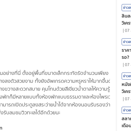
ข่าว
สินส
วิเคร
|
07 
ข่าว
ราคา
รอ?
|
07 
ที่นี่ ตั้งอยู่พื้นที่ขนาดเล็กกระทัดรัดจำนวนเพียง 3 ไร่
ข่าว
อย่างลงตัวสวยงาม ทั้งยังอัพเกรดความหรูหราให้มากขึ้นด้วย
หนังท
างขวางสะดวกสบาย คุมโทนด้วยสีเขียวน้ำตาลให้ความรู้สึก
วิเค
องพักก็มีหลายแบบทั้งห้องพักแบบธรรมดาและห้องไพรเวท
|
07 
เราสามารถเปิดประตูลงสระว่ายน้ำได้จากห้องนอนรับรองว่าฟิน
ข่าว
ั่งรับลมชมวิวทะเลได้อีกด้วยนะ
สลาก
เดือ
n