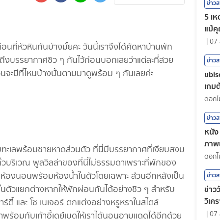
ข่าว
5 เหต
แม้ค
|
07 
ัวหินกันบ้างมั้ยคะ วันนี้เราจึงได้คัดหาบ้านพัก
ิดถึงบรรยากาศชิว ๆ กันไว้ก่อนบอกเลยว่าแต่ละที่สวย
ข่าว
นจะมีที่ไหนบ้างนั้นตามมาดูพร้อม ๆ กันเลยค่ะ
ubis
เกมต้
ข่าว
หนัง 
ภาพย
ริมทะเลพร้อมชายหาดส่วนตัว ที่นี่มีบรรยากาศที่เงียบสงบ
ตน
่ทั่วบริเวณ พูลวิลล่าของที่นี่ไม่ธรรมดาเพราะที่พักของ
็นห้องนอนพร้อมห้องน้ำในตัวโดยเฉพาะ ส่วนอีกหลังเป็น
ข่าว
ในตัวแยกต่างหากให้พักผ่อนกันได้อย่างชิว ๆ สำหรับ
ข่าวว
วิเคร
ร์ตี้ และ โซ เนเจอร์ ตกแต่งอย่างหรูหราในสไตล์
|
07 
มาพร้อมกับเก้าอี้เดย์เบดให้เราได้นอนอาบแดดได้อีกด้วย