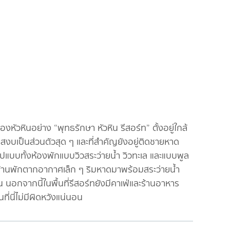
ัวหินอย่าง “พุทธรักษา หัวหิน รีสอร์ท” ตั้งอยู่ใกล้
งบเป็นส่วนตัวสุด ๆ และที่สำคัญยังอยู่ติดชายหาด
รูปแบบทั้งห้องพักแบบวิวสระว่ายน้ำ วิวทะเล และแบบพูล
อยู่บ้านพักตากอากาศเล็ก ๆ ริมหาดมาพร้อมสระว่ายน้ำ
อกจากนี้ในพื้นที่รีสอร์ทยังมีคาเฟ่และร้านอาหาร
ี่นี่ไม่มีผิดหวังแน่นอน