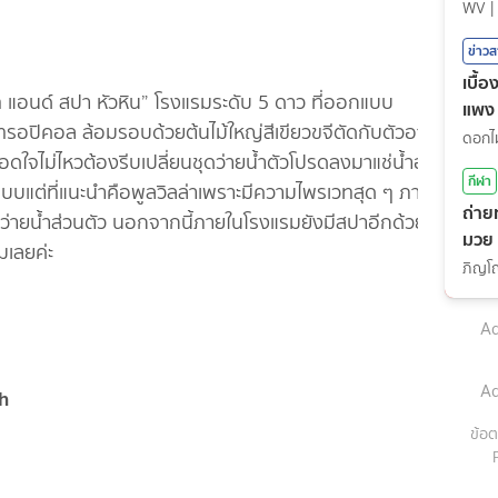
WV
|
ข่าว
เบื้
อนด์ สปา หัวหิน” โรงแรมระดับ 5 ดาว ที่ออกแบบ
แพง
ปิคอล ล้อมรอบด้วยต้นไม้ใหญ่สีเขียวขจีตัดกับตัวอาคาร
อดใจไม่ไหวต้องรีบเปลี่ยนชุดว่ายน้ำตัวโปรดลงมาแช่น้ำอย่าง
กีฬา
บบแต่ที่แนะนำคือพูลวิลล่าเพราะมีความไพรเวทสุด ๆ ภายใน
ถ่าย
ะว่ายน้ำส่วนตัว นอกจากนี้ภายในโรงแรมยังมีสปาอีกด้วยนะ
มวย
มเลยค่ะ
(7ส.
Ad
Ad
h
ข้อต