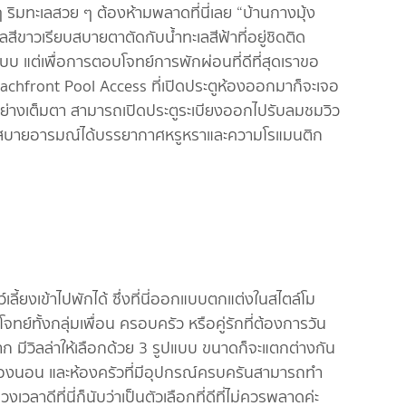
ะเลสวย ๆ ต้องห้ามพลาดที่นี่เลย “บ้านกางมุ้ง
ลสีขาวเรียบสบายตาตัดกับน้ำทะเลสีฟ้าที่อยู่ชิดติด
รูปแบบ แต่เพื่อการตอบโจทย์การพักผ่อนที่ดีที่สุดเราขอ
chfront Pool Access ที่เปิดประตูห้องออกมาก็จะเจอ
ด้อย่างเต็มตา สามารถเปิดประตูระเบียงออกไปรับลมชมวิว
็คงสบายอารมณ์ได้บรรยากาศหรูหราและความโรแมนติก
้ยงเข้าไปพักได้ ซึ่งที่นี่ออกแบบตกแต่งในสไตล์โม
โจทย์ทั้งกลุ่มเพื่อน ครอบครัว หรือคู่รักที่ต้องการวัน
าก มีวิลล่าให้เลือกด้วย 3 รูปแบบ ขนาดก็จะแตกต่างกัน
ห้องนอน และห้องครัวที่มีอุปกรณ์ครบครันสามารถทำ
วลาดีที่นี่ก็นับว่าเป็นตัวเลือกที่ดีที่ไม่ควรพลาดค่ะ