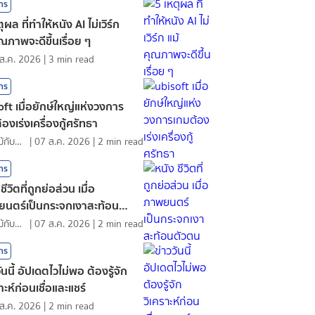
สาร
ุผล ที่ทำให้หนัง AI ไม่เวิร์ก
ุณภาพจะดีขึ้นเรื่อย ๆ
ส.ค. 2026
|
3
min read
สาร
oft เมื่อยักษ์ใหญ่แห่งวงการ
องเร่งเครื่องกู้ศรัทธา
ดอกไม้กับสายน้ำ
|
07 ส.ค. 2026
|
2
min read
สาร
ชีวิตที่ถูกย่อส่วน เมื่อ
นตร์เป็นกระจกเงาสะท้อนตัว
ดอกไม้กับสายน้ำ
|
07 ส.ค. 2026
|
2
min read
สาร
ันนี้ อัปเดตไวไม่พอ ต้องรู้จัก
าะห์ก่อนเชื่อและแชร์
ส.ค. 2026
|
2
min read