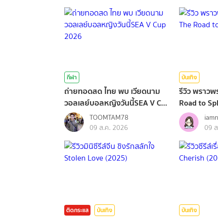
กีฬา
บันเทิง
ถ่ายทอดสด ไทย พบ เวียดนาม
รีวิว พราว
วอลเลย์บอลหญิงวันนี้SEA V Cup
Road to Sp
2026
TOOMTAM78
iam
09 ส.ค. 2026
09 ส
ติดกระแส
บันเทิง
บันเทิง