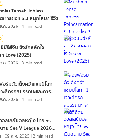
ิง
oku Tensei: Jobless
carnation S.3 สนุกไหม? รีวิว
ส.ค. 2026
|
4
min read
ิง
มินิซีรีส์จีน ชิงรักสลักใจ
en Love (2025)
ส.ค. 2026
|
3
min read
ฟอร์มตัวเต็งคว้าแชมป์โลก
จาะลึกรถสมรรถนะและการ
ิน
ส.ค. 2026
|
4
min read
วอลเลย์บอลหญิง ไทย vs
ดนาม Sea V League 2026
2
e
|
09 ส.ค. 2026
|
2
min read