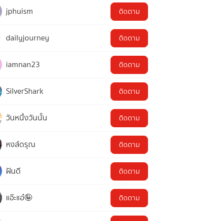
jphuism
ติดตาม
dailyjourney
ติดตาม
iamnan23
ติดตาม
SilverShark
ติดตาม
วันหนึ่งวันนั้น
ติดตาม
หงส์ดรุณ
ติดตาม
ฝันดี
ติดตาม
แอ๊ะแอ๋🤪
ติดตาม