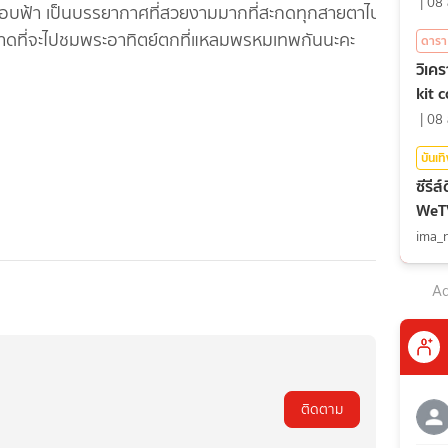
|
08 
ขอบฟ้า เป็นบรรยากาศที่สวยงามมากที่สะกดทุกสายตาไป
าพลาดที่จะไปชมพระอาทิตย์ตกที่แหลมพรหมเทพกันนะคะ
ดารา
วิเค
kit 
|
08 
บันเท
ซีรีส
WeTV 
ima_
Ad
ติดตาม