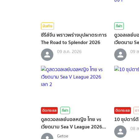
บันเทิง
กีฬา
ซีรีส์จีน พราวพร่างบุปผาตระการ
ดูวอลเลย์บ
The Road to Splendor 2026
เวียดนาม S
นัดชิงฯ
09 ส.ค. 2026
09 ส
ติดกระแส
กีฬา
ติดกระแส
ดา
ดูสดวอลเลย์บอลหญิง ไทย vs
10 ซุปตาร์ตั
เวียดนาม Sea V League 2026
08 ส
เลก 2
Getoe