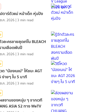
ปตาร์ตัวแม่ หน้าเด็ก หุ่นปัง
ส.ค. 2026
|
3
min read
ิง
ักตัวละครชายสุดเท่ใน BLEACH
ามเลือดพันปี
ส.ค. 2026
|
3
min read
ิง
โหวต "น้องเนเน่" ให้ชนะ AGT
 ง่ายๆ ใน 5 นาที
ส.ค. 2026
|
3
min read
ิง
ผลงานของหนุ่ม ๆ จากเวที
ANG ASIA S2 ทาง WeTV