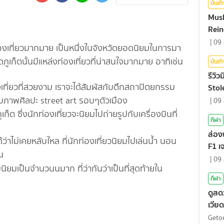
บันเท
Mush
Rein
|
09 
่งท่องเที่ยวมากมาย เป็นหนึ่งในจังหวัดยอดนิยมในการมา
ดภูเก็ตนั้นมีแหล่งท่องเที่ยวที่น่าสนใจมากมาย อาทิเช่น
บันเท
รีวิว
องเที่ยวที่สวยงาม เราจะได้สัมผัสกับตึกสถาปัตยกรรม
Stol
ปกับภาพศิลปะ street art รอบๆตัวเมือง
|
09 
ก็ต ซึ่งนักท่องเที่ยวจะนิยมไปถ่ายรูปกับเครื่องบินที่
กีฬา
ส่อง
่าไม่เคยหลับใหล ที่นักท่องเที่ยวนิยมไปเล่นน้ำ นอน
F1 เ
น
ตัดส
|
09 
มนิยมเป็นจำนวนนมาก ที่ว่ากันว่าเป็นที่สุดท้ายใน
กีฬา
ดูสด
เวีย
เลก 
Geto