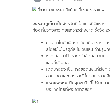
|
14 พ.ค. 2020
1 min read
จังหวัดภูเก็ต
เป็นจังหวัดที่เป็นเกาะที่มีแหล
ท่องเที่ยวทั้งชาวไทยและชาวต่างชาติ ซึ่งจังหวั
ย่านเก่าในตัวเมืองภูเก็ต เป็นแหล่งท่
สไตล์ชิโนโปรตุกีส ไปเดินเล่น ถ่ายรู
หาดไม้ขาว เป็นหาดที่ใกล้กับสนามบินภูเ
แลนดิ้งริมทะเล
หาดป่าตอง เป็นหาดยอดนิยมที่เรียกได้ว
อาบแดด และท่องราตรีในตอนกลางคื
แหลมพรหม
เป็นจุดชมวิวที่ได้รับควา
ประเทศไทยที่พระอาทิตย์ตก