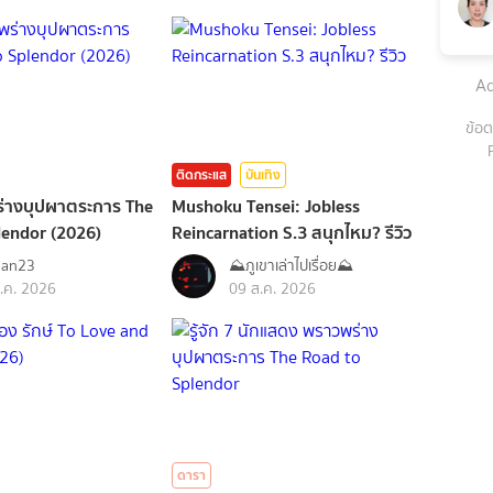
Ad
ข้อต
ติดกระแส
บันเทิง
พร่างบุปผาตระการ The
Mushoku Tensei: Jobless
lendor (2026)
Reincarnation S.3 สนุกไหม? รีวิว
nan23
⛰️ภูเขาเล่าไปเรื่อย⛰️
.ค. 2026
09 ส.ค. 2026
ดารา