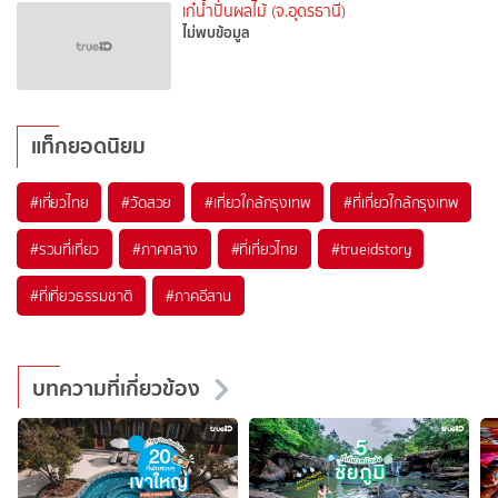
เก๋น้ำปั่นผลไม้ (จ.อุดรธานี)
ไม่พบข้อมูล
แท็กยอดนิยม
#เที่ยวไทย
#วัดสวย
#เที่ยวใกล้กรุงเทพ
#ที่เที่ยวใกล้กรุงเทพ
#รวมที่เที่ยว
#ภาคกลาง
#ที่เที่ยวไทย
#trueidstory
#ที่เที่ยวธรรมชาติ
#ภาคอีสาน
บทความที่เกี่ยวข้อง