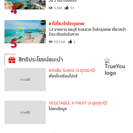
วัน 1 คืน ก็จอยได้!
4
1.8M
33
# ที่เที่ยวใกล้กรุงเทพ
12 ชายหาด ชลบุรี ทะเลสวย ใกล้กรุงเทพ เที่ยวหน้า
ร้อน เดินเล่นริมหาด
5
503.6K
1
สิทธิประโยชน์แนะนำ
แกงเส้น ร่มแดง (จ.อุดรธานี)
เยี่ยงโรงเรียนโปรลี
VEGETABLE X FRUIT (จ.อุดรธานี)
ไม่พบข้อมูล