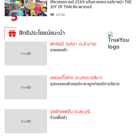
เที่ยวสงกรานต์ 2569 อภิมหาสงกรานต์รางน้ำ THE
JOY OF THAI คิง เพาเวอร์
5
29.9K
สิทธิประโยชน์แนะนำ
พัทศิลป์ วงค์ตา (จ.ลำปาง)
ขายของซำ
เอแอนด์โอเทค (จ.นครราชสีมา)
อุปกรคอมพิวเตอร์ราคาถูกช่างบริการดีมาก
ปุยฝ้ายแฟชั่น (จ.สระบุรี)
ร้านเสื้อผ้า