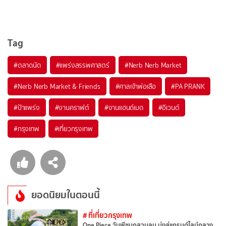
Tag
#ตลาดนัด
#แพร่งสรรพศาสตร์
#Nerb Nerb Market
#Nerb Nerb Market & Friends
#ศาลเจ้าพ่อเสือ
#PA PRANK
#ป้าแพร่ง
#งานคราฟต์
#งานแฮนด์เมด
#อีเวนต์
#กรุงเทพ
#เที่ยวกรุงเทพ
ยอดนิยมในตอนนี้
# ที่เที่ยวกรุงเทพ
One Piece วันพีซบุกสวนลุม มุ่งสู่แกรนด์ไลน์กลาง