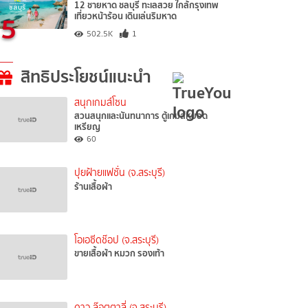
12 ชายหาด ชลบุรี ทะเลสวย ใกล้กรุงเทพ
5
เที่ยวหน้าร้อน เดินเล่นริมหาด
502.5K
1
สิทธิประโยชน์แนะนำ
สนุกเกมส์โซน
สวนสนุกและนันทนาการ ตู้เกมส์หยอด
เหรียญ
60
ปุยฝ้ายแฟชั่น (จ.สระบุรี)
ร้านเสื้อผ้า
โอเอซีดช๊อป (จ.สระบุรี)
ขายเสื้อผ้า หมวก รองเท้า
ดาว ล๊อตตาลี่ (จ.สระบุรี)