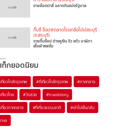
ขายล๊อตตาลี่ ฉลากกินแบ่งรัฐบาล
กิ๊บซี่ ช็อป@ตลาดโรงเกลือโบ๋เบ๋สระบุรี
(จ.สระบุรี)
ขายกิ๊บช็อป ต่างหูเงิน จิว แก้ว นาฬิกา
เสื้อผ้าแฟชั่น
แท็กยอดนิยม
เที่ยวใกล้กรุงเทพ
#ที่เที่ยวใกล้กรุงเทพ
#ภาคกลาง
เที่ยวไทย
#วัดสวย
#trueidstory
เที่ยวภาคกลาง
#ที่เที่ยวธรรมชาติ
#เช้าไปเย็นกลับ
ทะเล