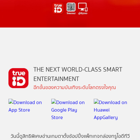
THE NEXT WORLD-CLASS SMART
ENTERTAINMENT
อีกขั้นของความบันเทิงระดับโลกตรงใจคุณ
วันนี้
ดู
สิทธิพิเศษ
อ่าน
เกม
ตาตั้ง
ช้อปปิ้ง
แพ็กเกจ
กล่องทรูไอดีทีวี