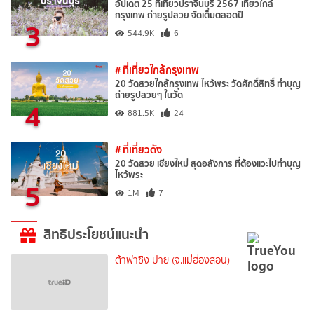
อัปเดต 25 ที่เที่ยวปราจีนบุรี 2567 เที่ยวใกล้
กรุงเทพ ถ่ายรูปสวย จัดเต็มตลอดปี
3
544.9K
6
# ที่เที่ยวใกล้กรุงเทพ
20 วัดสวยใกล้กรุงเทพ ไหว้พระ วัดศักดิ์สิทธิ์ ทำบุญ
ถ่ายรูปสวยๆ ในวัด
4
881.5K
24
# ที่เที่ยวดัง
20 วัดสวย เชียงใหม่ สุดอลังการ ที่ต้องแวะไปทำบุญ
ไหว้พระ
5
1M
7
สิทธิประโยชน์แนะนำ
ต้าฟาซิง ปาย (จ.แม่ฮ่องสอน)