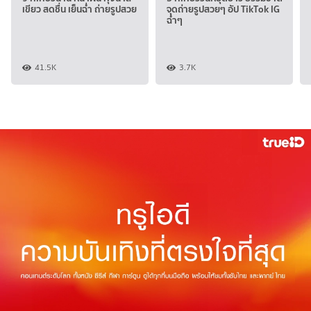
เขียว สดชื่น เย็นฉ่ำ ถ่ายรูปสวย
จุดถ่ายรูปสวยๆ อัป TikTok IG
ฉ่ำๆ
41.5K
3.7K