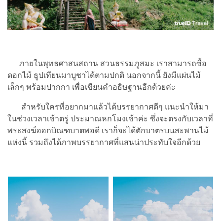
ภายในพุทธศาสนสถาน สวนธรรมภูสมะ เราสามารถซื้อ
ดอกไม้ ธูปเทียนมาบูชาได้ตามปกติ นอกจากนี้ ยังมีแผ่นไม้
เล็กๆ พร้อมปากกา เพื่อเขียนคำอธิษฐานอีกด้วยค่ะ
สำหรับใครที่อยากมาแล้วได้บรรยากาศดีๆ แนะนำให้มา
ในช่วงเวลาเช้าตรู่ ประมาณหกโมงเช้าค่ะ ซึ่งจะตรงกับเวลาที่
พระสงฆ์ออกบิณฑบาตพอดี เราก็จะได้ตักบาตรบนสะพานไม้
แห่งนี้ รวมถึงได้ภาพบรรยากาศที่แสนน่าประทับใจอีกด้วย