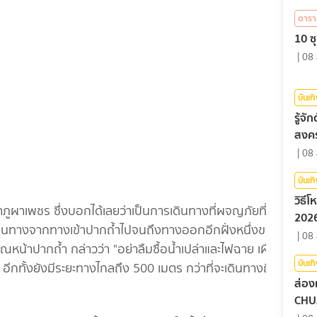
ดารา
10 ซุ
|
08 
บันเท
รู้จ
สงคร
|
08 
บันเท
วิธี
ถ้ำภูผาเพชร ซึ่งบอกได้เลยว่าเป็นการเดินทางที่ผจญภัยที่สุด
2026
รเดินทางจากทางเข้าปากถ้ำไปจนถึงทางออกอีกฝั่งหนึ่งของ
|
08 
น้าปากถ้ำ กล่าวว่า "อย่าลืมซื้อน้ำเปล่าและไฟฉาย เผื่อ
บันเท
อีกทั้งยังมีระยะทางไกลถึง 500 เมตร กว่าที่จะเดินทางถึง
ส่อง
CHU