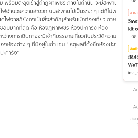
|
08 
ม พร้อมตะลุยเข้าสู่ถ้ำภูผาเพชร ภายในถ้ำนั้น จะมีสะพานไม้
อำนวยความสะดวก บนสะพานไม้เป็นระยะ ๆ แต่ก็ไม่พอ
ดารา
่ไฟฉายก็ยังคงเป็นสิ่งสำคัญสำหรับนักท่องเที่ยว ภายในถ้ำ
วิเค
ียนชอบมากที่สุด คือ ห้องภูผาเพชร ห้องปะการัง ห้อง
kit 
างการเดินทางจะมีเจ้าที่บรรยายเกี่ยวกับประวัติความเป็น
|
08 
งต่าง ๆ ที่มีอยู่ในถ้ำ เช่น "เหตุผลที่ตั้งชื่อห้องปะการัง
บันเท
บปะการัง"
ซีรีส
WeTV 
ima_
Ad
Ad
ข้อต