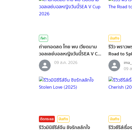
กีฬา
บันเทิง
ถ่ายทอดสด ไทย พบ เวียดนาม
รีวิว พราว
วอลเลย์บอลหญิงวันนี้SEA V Cup
Road to Sp
2026
09 ส.ค. 2026
ima
09 ส
ติดกระแส
บันเทิง
บันเทิง
รีวิวมินิซีรีส์จีน ชิงรักสลักใจ
รีวิวซีรีส์เร