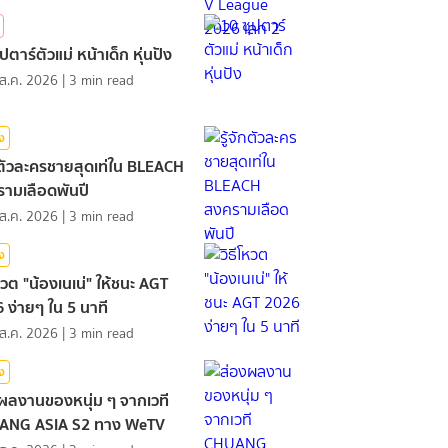
ปตาร์ตัวแม่ หน้าเด็ก หุ่นปัง
ส.ค. 2026
|
3
min read
ิง
ักตัวละครชายสุดเท่ใน BLEACH
ามเลือดพันปี
ส.ค. 2026
|
3
min read
ิง
โหวต "น้องเนเน่" ให้ชนะ AGT
 ง่ายๆ ใน 5 นาที
ส.ค. 2026
|
3
min read
ิง
ผลงานของหนุ่ม ๆ จากเวที
ANG ASIA S2 ทาง WeTV