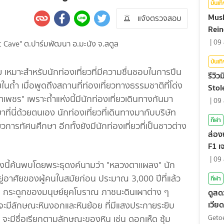
บันเท
Mush
แจ้งตรวจสอบ
Rein
|
09 
บันเท
ย เหมาะสำหรับนักท่องเที่ยวที่มีความชื่นชอบในการปีน
รีวิว
้ำ เมื่อพูดถึงสถานที่ท่องเที่ยวทางธรรมชาติที่โด่ง
Stol
เพชร" เพราะถ้ำแห่งนี้มีนักท่องเที่ยวเดินทางกันมา
|
09 
มาที่นี่ด้วยตนเอง นักท่องเที่ยวที่เดินทางมากับบริษัท
กีฬา
ยวการทัศนศึกษา อีกทั้งยังมีนักท่องเที่ยวที่เป็นชาวต่าง
ส่อง
F1 เ
ตัดส
|
09 
ห่งนี้ค้นพบโดยพระธุดงค์นามว่า "หลวงตาแผลง" นัก
่อยู่อาศัยของผู้คนในสมัยก่อน ประมาณ 3,000 ปีที่แล้ว
กีฬา
่น กระดูกของมนุษย์ยุคโบราณ ภาชนะดินเผาต่าง ๆ
ดูสด
เวีย
ำจะมีลักษณะหินงอกและหินย้อย ที่มีแสงประกายระยิบ
เลก 
จะมีชื่อเรียกตามลักษณะของหิน เช่น ดอกเห็ด ซุ้ม
Geto