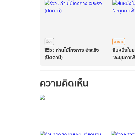
ช่วยจ้าง
อื่นๆ
อาหาร
รีวิว : ถ่านไม้โกงกาง @ยะรัง
ยืนหนึ่งใน
(ปัตตานี)
"ละมุนคาเฟ่
ความคิดเห็น
กรุณาเข้าสู่ร