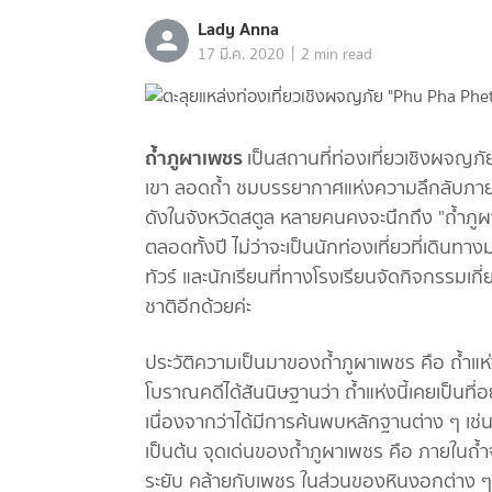
Lady Anna
|
17 มี.ค. 2020
2 min read
ถ้ำภูผาเพชร
เป็นสถานที่ท่องเที่ยวเชิงผจญภั
เขา ลอดถ้ำ ชมบรรยากาศแห่งความลึกลับภายในถ
ดังในจังหวัดสตูล หลายคนคงจะนึกถึง "ถ้ำภูผา
ตลอดทั้งปี ไม่ว่าจะเป็นนักท่องเที่ยวที่เดินทาง
ทัวร์ และนักเรียนที่ทางโรงเรียนจัดกิจกรรมเกี่
ชาติอีกด้วยค่ะ
ประวัติความเป็นมาของถ้ำภูผาเพชร คือ ถ้ำแ
โบราณคดีได้สันนิษฐานว่า ถ้ำแห่งนี้เคยเป็นที
เนื่องจากว่าได้มีการค้นพบหลักฐานต่าง ๆ เช
เป็นต้น จุดเด่นของถ้ำภูผาเพชร คือ ภายในถ้
ระยับ คล้ายกับเพชร ในส่วนของหินงอกต่าง ๆ 