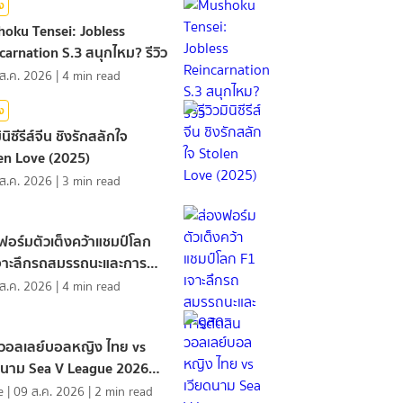
ิง
oku Tensei: Jobless
carnation S.3 สนุกไหม? รีวิว
ส.ค. 2026
|
4
min read
ิง
มินิซีรีส์จีน ชิงรักสลักใจ
en Love (2025)
ส.ค. 2026
|
3
min read
ฟอร์มตัวเต็งคว้าแชมป์โลก
จาะลึกรถสมรรถนะและการ
ิน
ส.ค. 2026
|
4
min read
วอลเลย์บอลหญิง ไทย vs
ดนาม Sea V League 2026
2
e
|
09 ส.ค. 2026
|
2
min read