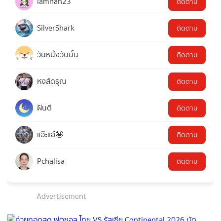
iamnan23
ติดตาม
SilverShark
ติดตาม
วันหนึ่งวันนั้น
ติดตาม
หงส์ดรุณ
ติดตาม
ฝันดี
ติดตาม
แอ๊ะแอ๋🤪
ติดตาม
Pchalisa
ติดตาม
Advertisement