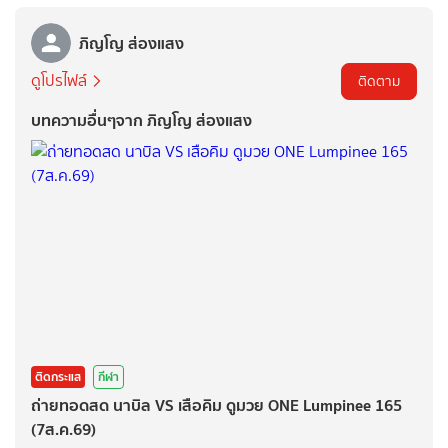
ภิญโญ ส่องแสง
ดูโปรไฟล์
ติดตาม
บทความอื่นๆจาก ภิญโญ ส่องแสง
ติดกระแส
กีฬา
ถ่ายทอดสด นาบิล VS เสือคิม ดูมวย ONE Lumpinee 165
(7ส.ค.69)