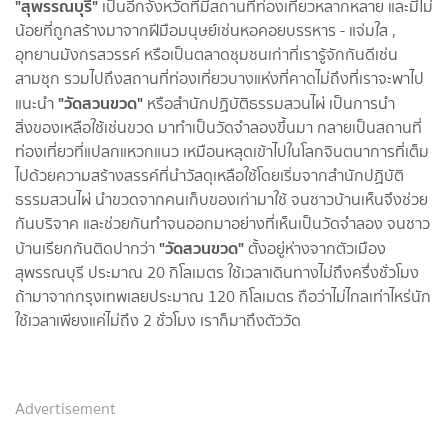
"สุพรรณบุรี"
เป็นอีกจังหวัดที่มีสถานที่ท่องเที่ยวหลากหลาย และมีไม่
น้อยที่ถูกสร้างมาจากฝีมือมนุษย์เช่นหอคอยบรรหาร - แจ่มใส ,
อุทยานมังกรสวรรค์ หรือเป็นตลาดชุมชนเก่าที่เรารู้จักกันดีเช่น
สามชุก รวมไปถึงสถานที่ท่องเที่ยวบางแห่งที่คาดไม่ถึงที่เราจะพาไป
"วัดสวนขวด"
แนะนำ
หรือสำนักปฏิบัติธรรมสวนไผ่ เป็นการนำ
สิ่งของเหลือใช้เช่นขวด มาทำเป็นวัดจำลองขึ้นมา กลายเป็นสถานที่
ท่องเที่ยวที่แปลกแหวกแนว เหมือนหลุดเข้าไปในโลกจินตนาการที่เต็ม
ไปด้วยความสร้างสรรค์ที่นำวัสดุเหลือใช้โดยเริ่มจากสำนักปฏิบัติ
ธรรมสวนไผ่ นำขวดจากคนเก็บของเก่ามาใช้ จนชาวบ้านเห็นจึงช่วย
กันบริจาค และช่วยกันทำจนออกมาอย่างที่เห็นเป็นวัดจำลอง จนชาว
"วัดสวนขวด"
บ้านเรียกกันติดปากว่า
ตั้งอยู่ห่างจากตัวเมือง
สุพรรณบุรี ประมาณ 20 กิโลเมตร ใช้เวลาเดินทางไม่ถึงครึ่งชั่วโมง
ถ้ามาจากกรุงเทพเลยประมาณ 120 กิโลเมตร ถือว่าไม่ไกลเท่าไหร่นัก
ใช้เวลาเพียงแค่ไม่ถึง 2 ชั่วโมง เราก็มาถึงตัววัด
Advertisement