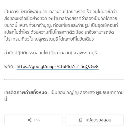
เป็นการเที่ยวที่เพลินมาก เวลาผ่านไปอย่างรวดเร็ว จนไม่น่าเชื่อว่า
สิ่งของเหลือใช้อย่างขวด จะนำมาสร้างสรรค์จำลองเป็นวัดได้สวย
ขนาดนี้ เหมาะทั้งมาทำบุญ, ท่องเที่ยว และถ่ายรูป เป็นจุดเช็คอินที่
แปลกไม่ซ้ำใคร ด้วยความที่ไม่ไกลจากตัวเมืองเราจึงสามารถจัด
โปรแกรมเที่ยวใน จ.สุพรรณบุรี ได้หลายที่ในวันเดียว
สำนักปฏิบัติธรรมสวนไผ่ (วัดสวนขวด) จ.สุพรรณบุรี
พิกัด :
https://goo.gl/maps/CtuPfdZc2J5qQzGe8
เครดิตภาพถ่ายทั้งหมด
: เป็นของ ภิญโญ ส่องแสง ผู้เขียนบทความ
นี้
แจ้งตรวจสอบ
แชร์