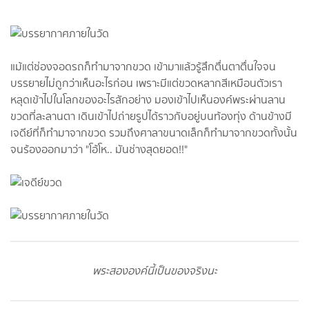
แม้แต่ช่องจอดรถก็ทำมาจากขวด เข้ามาแล้วรู้สึกตื่นตาตื่นใจจน
บรรยายไม่ถูกว่าเห็นอะไรก่อน เพราะมีแต่ขวดหลากสีเหมือนตัวเรา
หลุดเข้าไปในโลกของอะไรสักอย่าง มองเข้าไปเห็นองค์พระผ่านลาน
ขวดที่ละลานตา เดินเข้าไปถ่ายรูปได้ราวกับอยู่บนท้องทุ่ง ด้านข้างมี
เจดีย์ที่ก็ทำมาจากขวด รวมถึงศาลาขนาดเล็กก็ทำมาจากขวดทั้งนั้น
จนร้องออกมาว่า "โอ้โห.. มันช่างสุดยอด!!"
พระสององค์นี้เป็นของจริงนะ