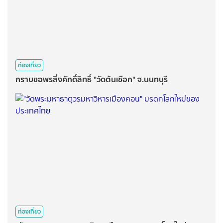
ท่องเที่ยว
กราบขอพรสิ่งศักดิ์สิทธิ์ "วัดต้นเชือก" จ.นนทบุรี
ท่องเที่ยว