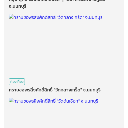
จ.นนทบุรี
ท่องเที่ยว
กราบขอพรสิ่งศักดิ์สิทธิ์ "วัดกลางเกร็ด" จ.นนทบุรี