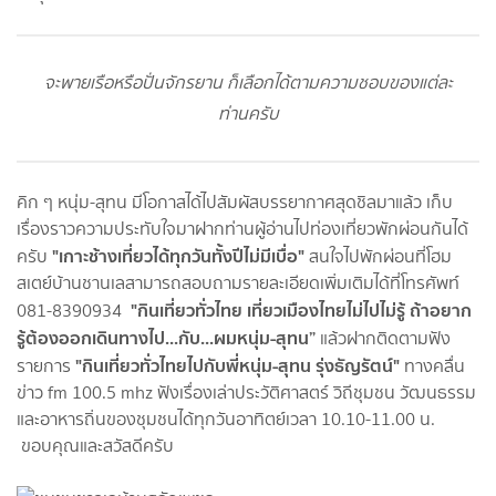
จะพายเรือหรือปั่นจักรยาน ก็เลือกได้ตามความชอบของแต่ละ
ท่านครับ
คิก ๆ หนุ่ม-สุทน มีโอกาสได้ไปสัมผัสบรรยากาศสุดชิลมาแล้ว เก็บ
เรื่องราวความประทับใจมาฝากท่านผู้อ่านไปท่องเที่ยวพักผ่อนกันได้
"เกาะช้างเที่ยวได้ทุกวันทั้งปีไม่มีเบื่อ"
ครับ
สนใจไปพักผ่อนที่โฮม
สเตย์บ้านชานเลสามารถสอบถามรายละเอียดเพิ่มเติมได้ที่โทรศัพท์
"กินเที่ยวทั่วไทย เที่ยวเมืองไทยไม่ไปไม่รู้ ถ้าอยาก
081-8390934
รู้ต้องออกเดินทางไป...กับ...ผมหนุ่ม-สุทน”
แล้วฝากติดตามฟัง
"กินเที่ยวทั่วไทยไปกับพี่หนุ่ม-สุทน รุ่งธัญรัตน์"
รายการ
ทางคลื่น
ข่าว fm 100.5 mhz ฟังเรื่องเล่าประวัติศาสตร์ วิถีชุมชน วัฒนธรรม
และอาหารถิ่นของชุมชนได้ทุกวันอาทิตย์เวลา 10.10-11.00 น.
ขอบคุณและสวัสดีครับ