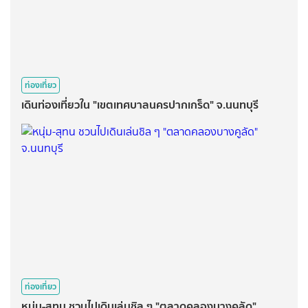
ท่องเที่ยว
เดินท่องเที่ยวใน "เขตเทศบาลนครปากเกร็ด" จ.นนทบุรี
ท่องเที่ยว
หนุ่ม-สุทน ชวนไปเดินเล่นชิล ๆ "ตลาดคลองบางคูลัด"