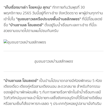
“เก็บเรื่องมาเล่า โดยหนุ่ม สุทน”
ทักทายกันวันพุธที่ 30
พฤศจิกายน 2565 วันนี้อยู่ที่เกาะช้าง จังหวัดตราด พาผู้อ่านทุกท่าน
"ชุมชนชาวเลหรือประมงพื้นบ้านสลักเพชร"
เข้าไปใน
ที่นี่มีโฮมสเตย์
"บ้านชาน
เล โฮมสเตย์"
ชื่อ
ตั้งอยู่ริมน้ำเชื่อมทะเลเกาะช้าง ที่นี้จะ
สวยงามขนาดไปตามผมไปชมกันครับ
ชุมชนชาวเลบ้านสลักเพชร
"บ้านชาน
เล โฮมสเตย์"
เป็นบ้านไม้ขนาดกลางมีห้องพักแรม 5 ห้อง
เตียงเดี่ยว เตียงคู่หรือสามเตียงนอน สะดวกสบาย สำหรับกิจกรรม
ของผู้เข้ามาพักผ่อนฟิน ๆ กับการพายเรือคายักในลำน้ำเชื่อมทะเลมี
วิวทิวทัศน์ขุนเขาและป่าไม้ชายทะเลซึ่งยังคงอนุรักษ์ไว้ได้อย่างดีเยี่ยม
หรือยามเย็นก็สั่งอาหารทะเลสด ๆ ประเภทกุ้งหอยปูปลามานั่งกินริม