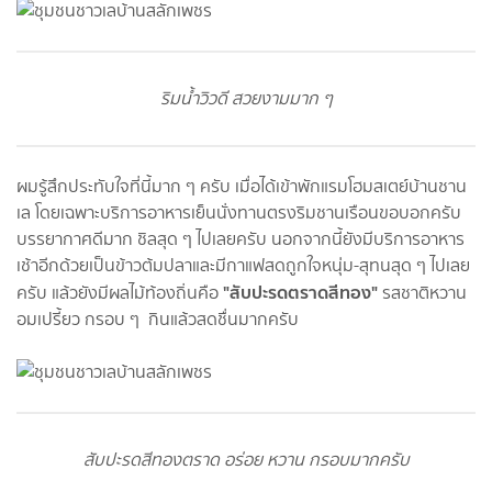
ริมน้ำวิวดี สวยงามมาก ๆ
ผมรู้สึกประทับใจที่นี้มาก ๆ ครับ เมื่อได้เข้าพักแรมโฮมสเตย์บ้านชาน
เล โดยเฉพาะบริการอาหารเย็นนั่งทานตรงริมชานเรือนขอบอกครับ
บรรยากาศดีมาก ชิลสุด ๆ ไปเลยครับ นอกจากนี้ยังมีบริการอาหาร
เช้าอีกด้วยเป็นข้าวต้มปลาและมีกาแฟสดถูกใจหนุ่ม-สุทนสุด ๆ ไปเลย
"สับปะรดตราดสีทอง"
ครับ แล้วยังมีผลไม้ท้องถิ่นคือ
รสชาติหวาน
อมเปรี้ยว กรอบ ๆ กินแล้วสดชื่นมากครับ
สับปะรดสีทองตราด อร่อย หวาน กรอบมากครับ