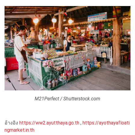
M21Perfect / Shutterstock.com
อ้างอิง
https://ww2.ayutthaya.go.th
,
https://ayothayafloati
ngmarket.in.th